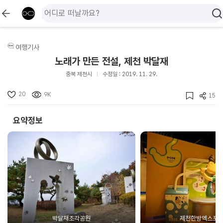
여행기사
노래가 만든 전설, 제천 박달재
충북 제천시
수정일 : 2019. 11. 29.
20
9K
15
요약정보
박달재조각공원
제천한방엑스포