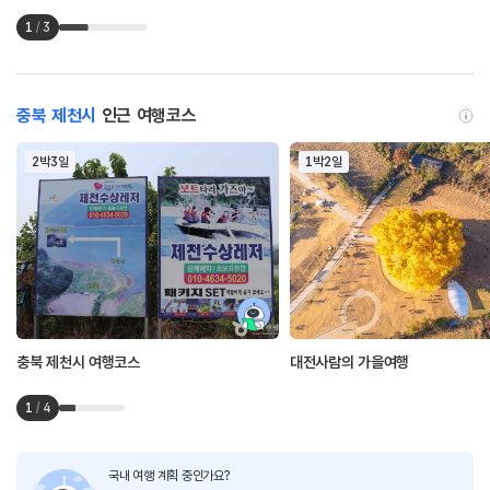
1
/
3
충북 제천시
인근 여행코스
2박3일
1박2일
충북 제천시 여행코스
대전사람의 가을여행
1
/
4
국내 여행 계획 중인가요?