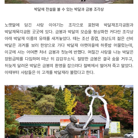
박달재 전설을 볼 수 있는 박달과 금봉 조각상
노랫말에 담긴 사랑 이야기는 조각으로 표현돼 박달재조각공원과
박달재목각공원 곳곳에 있다. 금봉과 박달의 모습을 형상화한 커다란 조각상
아래 박달재 이름의 유래를 새겨놓았다. 때는 조선 중엽, 경상도의 젊은 선비
박달은 과거를 보러 한양으로 가다 박달재 아랫마을에 하룻밤 머물렀는데,
이곳에 사는 어여쁜 처녀 금봉과 첫눈에 반했다. 며칠간 사랑을 나눈 박달은
장원급제를 다짐하며 떠난 뒤 감감무소식. 절망한 금봉은 결국 숨을 거두고,
뒤늦게 달려온 박달은 금봉의 환영을 잡으려다 절벽에서 떨어져 죽고 말았다.
이때부터 사람들은 이 고개를 박달재라 불렀다고 한다.