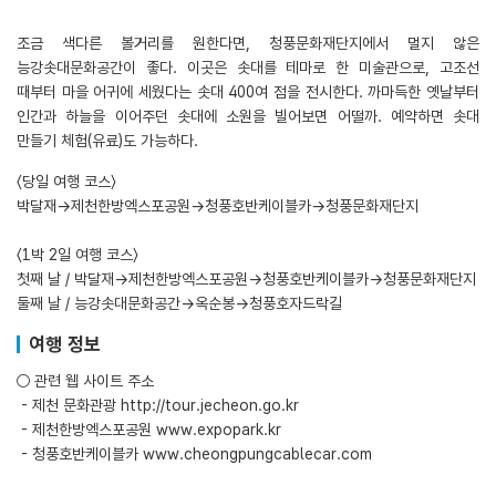
조금 색다른 볼거리를 원한다면, 청풍문화재단지에서 멀지 않은
능강솟대문화공간이 좋다. 이곳은 솟대를 테마로 한 미술관으로, 고조선
때부터 마을 어귀에 세웠다는 솟대 400여 점을 전시한다. 까마득한 옛날부터
인간과 하늘을 이어주던 솟대에 소원을 빌어보면 어떨까. 예약하면 솟대
만들기 체험(유료)도 가능하다.
〈당일 여행 코스〉
박달재→제천한방엑스포공원→청풍호반케이블카→청풍문화재단지
〈1박 2일 여행 코스〉
첫째 날 / 박달재→제천한방엑스포공원→청풍호반케이블카→청풍문화재단지
둘째 날 / 능강솟대문화공간→옥순봉→청풍호자드락길
여행 정보
○ 관련 웹 사이트 주소
- 제천 문화관광
http://tour.jecheon.go.kr
- 제천한방엑스포공원
www.expopark.kr
- 청풍호반케이블카
www.cheongpungcablecar.com