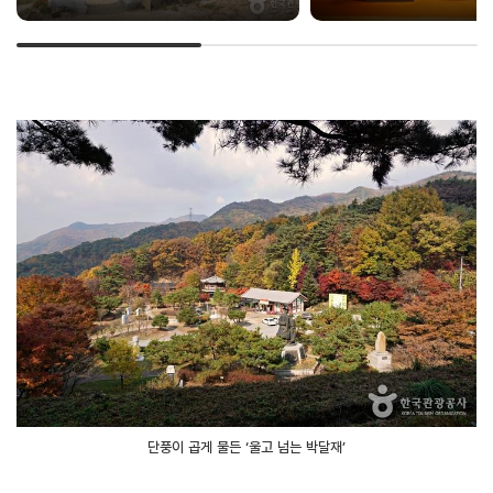
단풍이 곱게 물든 ‘울고 넘는 박달재’