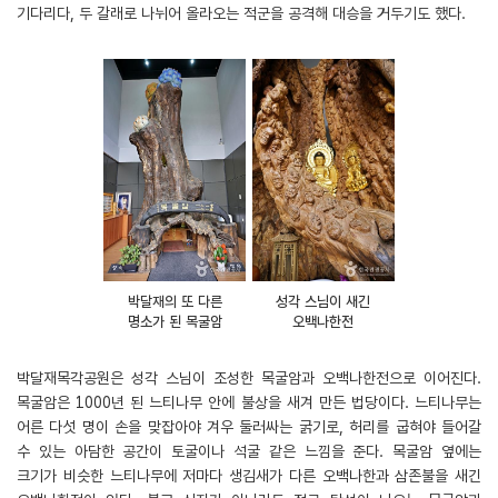
기다리다, 두 갈래로 나뉘어 올라오는 적군을 공격해 대승을 거두기도 했다.
박달재의 또 다른
성각 스님이 새긴
명소가 된 목굴암
오백나한전
박달재목각공원은 성각 스님이 조성한 목굴암과 오백나한전으로 이어진다.
목굴암은 1000년 된 느티나무 안에 불상을 새겨 만든 법당이다. 느티나무는
어른 다섯 명이 손을 맞잡아야 겨우 둘러싸는 굵기로, 허리를 굽혀야 들어갈
수 있는 아담한 공간이 토굴이나 석굴 같은 느낌을 준다. 목굴암 옆에는
크기가 비슷한 느티나무에 저마다 생김새가 다른 오백나한과 삼존불을 새긴