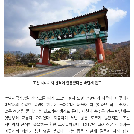
조선 시대까지 산적이 출몰했다는 박달재 입구
박달재목각공원 산책로를 따라 오르면 정자 모양 전망대가 나온다. 이곳에서
박달재의 수려한 풍경이 한눈에 들어온다. 더불어 이곳이라면 적은 숫자로
많은 적군을 물리칠 수 있으리란 생각도 든다. 제천과 충주를 잇는 박달재는
옛날부터 교통의 요지였다. 지금이야 제법 넓은 도로가 뚫렸지만, 조선
시대까지 산적이 출몰하는 험한 고갯길이었다. 1217년 고려 장군 김취려는
이곳에서 거란군 3만 명을 맞았다. 그는 좁은 박달재 길목에 자리 잡고