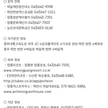
○ 문의 전화
- 박달재관광안내소 043)642-9398
- 제천한방엑스포공원 043)647-1011
- 청풍호반케이블카 043)643-7301
- 청풍문화재단지 043)647-7003
- 능강솟대문화공간 043)653-6160
○ 자가운전 정보
중부내륙고속도로 여주 JC→감곡톨게이트→가곡로 양성·제천 방면→북부로
충주·제천 방면→박달로 박달재 방면→박달재
○ 숙박 정보
- 청풍리조트 : 청풍면 청풍호로, 043)640-7000,
www.cheongpungresort.co.kr
- ES제천리조트 : 수산면 옥순봉로, 043)648-0480,
http://clubes.co.kr/app/jecheon
- 청풍게스트하우스 : 제천시 의림대로6길, 070-8621-5886,
www.jecheonguesthouse.com
○ 식당 정보
- 박달재휴게소 : 더덕구이, 제천시 북부로, 043)652-6502