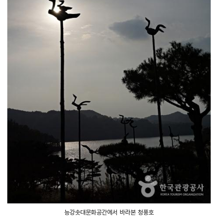
능강솟대문화공간에서 바라본 청풍호