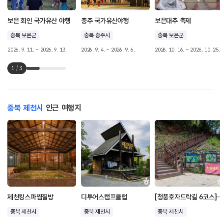
보은 회인 국가유산 야행
충주 국가유산야행
보은대추 축제
충북 보은군
충북 충주시
충북 보은군
2026. 9. 11. ~ 2026. 9. 13.
2026. 9. 4. ~ 2026. 9. 6.
2026. 10. 16. ~ 2026. 10. 25.
1
/
3
충북 제천시
인근 여행지
제천킹스파찜질방
디투어스캠프클럽
[청풍호자드락길 6코스
충북 제천시
충북 제천시
충북 제천시