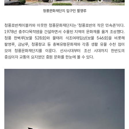
청풍문화재단지 입구인 팔영루
청풍호반케이블카와 이웃한 청풍문화재단지는 ‘청풍호반의 작은 민속촌’이다.
1978년 충주다목적댐을 건설하면서 수몰된 지역의 문화재를 옮겨 조성했다.
청풍 한벽루(보물 528호)와 물태리 석조여래입상(보물 546호)을 비롯해
팔영루, 금남루, 청풍향교 등 충북유형문화재와 각종 생활 유물 수천 점이
모여 청풍문화재단지를 이룬다. 선사시대부터 조선 시대까지 한반도의
중심이자 교통의 요지였던 중원 문화를 한눈에 볼 수 있다.