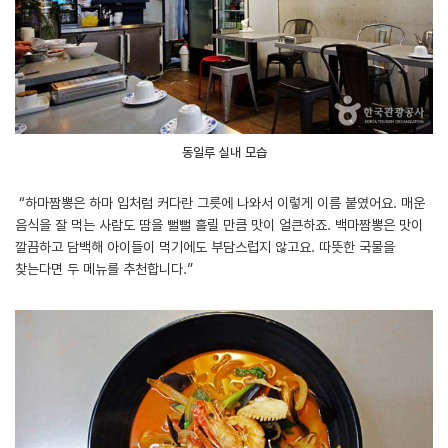
동일루 실내 모습
“하마짬뽕은 하마 입처럼 커다란 그릇에 나와서 이렇게 이름 붙였어요. 매운
음식을 잘 먹는 사람도 땀을 뻘뻘 흘릴 만큼 맛이 얼큰하죠. 백마짬뽕은 맛이
깔끔하고 담백해 아이들이 먹기에도 부담스럽지 않고요. 따뜻한 국물을
찾는다면 두 메뉴를 추천합니다.”