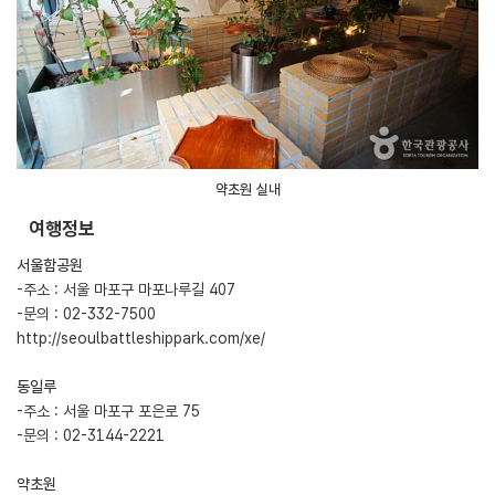
약초원 실내
여행정보
서울함공원
-주소 : 서울 마포구 마포나루길 407
-문의 : 02-332-7500
http://seoulbattleshippark.com/xe/
동일루
-주소 : 서울 마포구 포은로 75
-문의 : 02-3144-2221
약초원