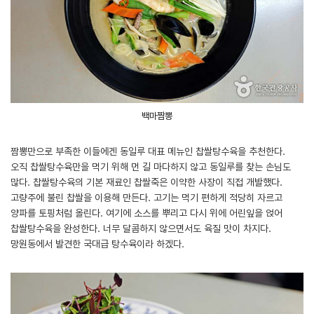
백마짬뽕
짬뽕만으로 부족한 이들에겐 동일루 대표 메뉴인 찹쌀탕수육을 추천한다.
오직 찹쌀탕수육만을 먹기 위해 먼 길 마다하지 않고 동일루를 찾는 손님도
많다. 찹쌀탕수육의 기본 재료인 찹쌀죽은 이약한 사장이 직접 개발했다.
고량주에 불린 찹쌀을 이용해 만든다. 고기는 먹기 편하게 적당히 자르고
양파를 토핑처럼 올린다. 여기에 소스를 뿌리고 다시 위에 어린잎을 얹어
찹쌀탕수육을 완성한다. 너무 달콤하지 않으면서도 육질 맛이 차지다.
망원동에서 발견한 국대급 탕수육이라 하겠다.