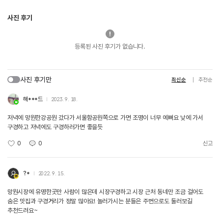
사진 후기
등록된 사진 후기가 없습니다.
사진 후기만
최신순
추천순
해***드
2023. 9. 18.
저녁에 망원한강공원 갔다가 서울함공원쪽으로 가면 조명이 너무 예뻐요 낮에 가서
구경하고 저녁에도 구경하러가면 좋을듯
0
0
신고
?*
2022. 9. 15.
망원시장에 유명한곳만 사람이 많은데 시장구경하고 시장 근처 동네만 조금 걸어도
숨은 맛집과 구경거리가 정말 많아요! 놀러가시는 분들은 주변으로도 둘러보길
추천드려요~