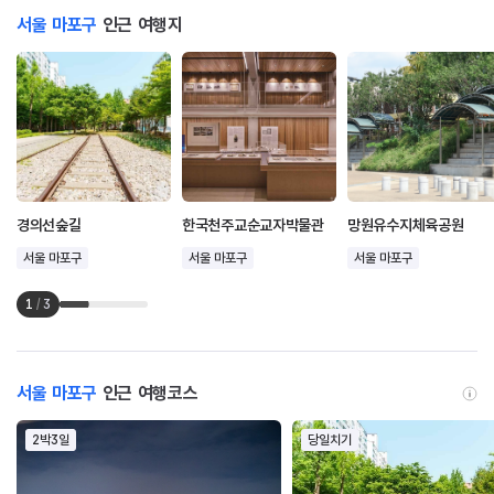
서울 마포구
인근 여행지
경의선숲길
한국천주교순교자박물관
망원유수지체육공원
서울 마포구
서울 마포구
서울 마포구
1
/
3
서울 마포구
인근 여행코스
2박3일
당일치기