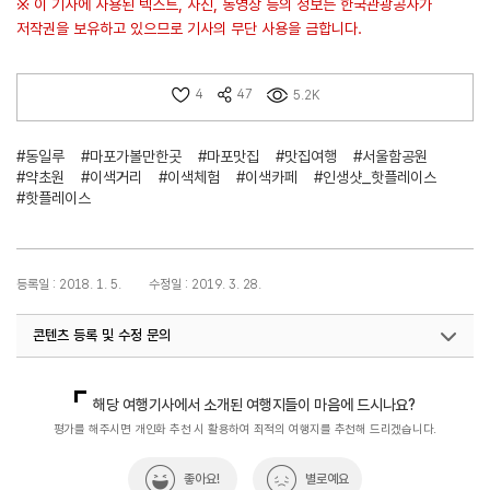
※ 이 기사에 사용된 텍스트, 사진, 동영상 등의 정보는 한국관광공사가
저작권을 보유하고 있으므로 기사의 무단 사용을 금합니다.
4
47
5.2K
#동일루
#마포가볼만한곳
#마포맛집
#맛집여행
#서울함공원
#약초원
#이색거리
#이색체험
#이색카페
#인생샷_핫플레이스
#핫플레이스
등록일 : 2018. 1. 5.
수정일 : 2019. 3. 28.
콘텐츠 등록 및 수정 문의
국내디지털마케팅팀
033-371-2867
해당 여행기사에서 소개된 여행지들이 마음에 드시나요?
평가를 해주시면 개인화 추천 시 활용하여 최적의 여행지를 추천해 드리겠습니다.
좋아요!
별로예요