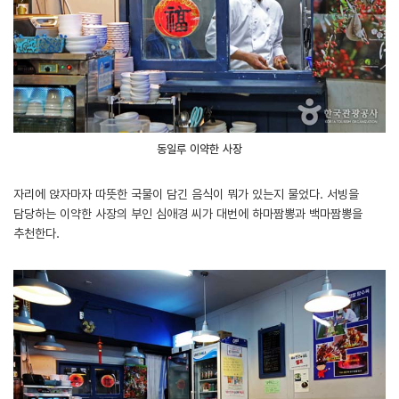
동일루 이약한 사장
자리에 앉자마자 따뜻한 국물이 담긴 음식이 뭐가 있는지 물었다. 서빙을
담당하는 이약한 사장의 부인 심애경 씨가 대번에 하마짬뽕과 백마짬뽕을
추천한다.