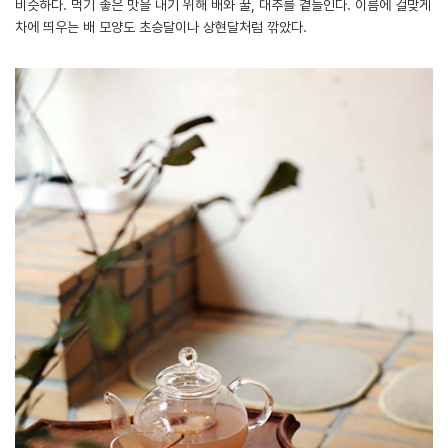
비슷하다. 먹기 좋은 맛을 내기 위해 배와 꿀, 대추를 곁들인다. 이름에 걸맞게
차에 띄우는 배 모양도 초승달이나 상현달처럼 깎았다.