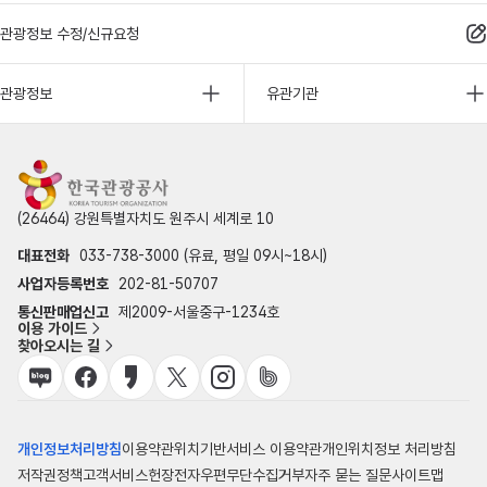
관광정보 수정/신규요청
관광정보
유관기관
(26464) 강원특별자치도 원주시 세계로 10
대표전화
033-738-3000 (유료, 평일 09시~18시)
사업자등록번호
202-81-50707
통신판매업신고
제2009-서울중구-1234호
이용 가이드
찾아오시는 길
개인정보처리방침
이용약관
위치기반서비스 이용약관
개인위치정보 처리방침
저작권정책
고객서비스헌장
전자우편무단수집거부
자주 묻는 질문
사이트맵