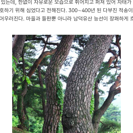
 있는데, 한없이 자유로운 모습으로 휘어지고 퍼져 있어 자태가 
하기 위해 심었다고 전해진다. 300∼400년 된 다부진 적송
어우러진다. 마을과 들판뿐 아니라 남덕유산 능선이 장쾌하게 