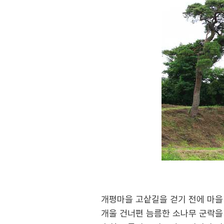
개평마을 고샅길을 걷기 전에 마을
개울 건너편 늠름한 소나무 군락을