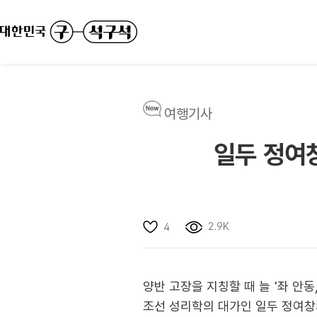
여행기사
일두 정여
2.9K
4
양반 고장을 지칭할 때 늘 '좌 안
조선 성리학의 대가인 일두 정여창