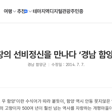
여행
추천
테마
지역
디지털
관광주민증
창의 선비정신을 만나다 ‘경남 함양
경남 함양군
수정일 : 2014. 7. 7.
동, 우 함양'이란 수식어가 따라 붙듯이, 함양 역시 안동 못지않
의 고향이자 500여 년이 훨씬 넘는 역사를 자랑하는 개평마을