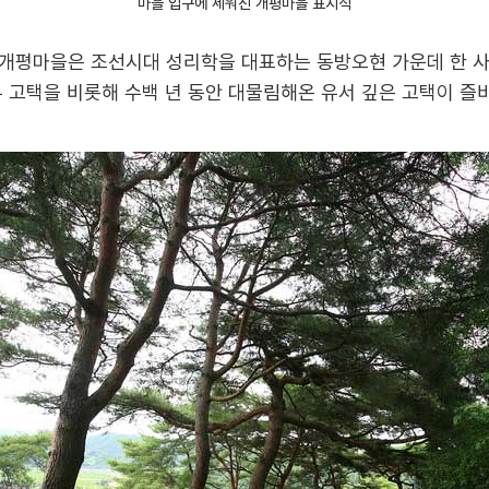
마을 입구에 세워진 개평마을 표지석
개평마을은 조선시대 성리학을 대표하는 동방오현 가운데 한 
 고택을 비롯해 수백 년 동안 대물림해온 유서 깊은 고택이 즐