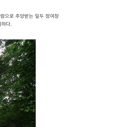
사람으로 추앙받는 일두 정여창
비하다.