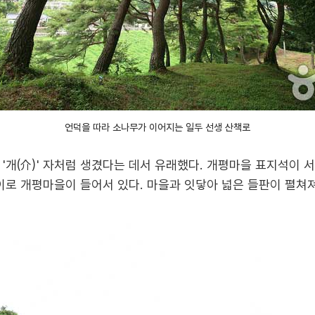
언덕을 따라 소나무가 이어지는 일두 선생 산책로
'개(介)' 자처럼 생겼다는 데서 유래했다. 개평마을 표지석이 
이로 개평마을이 들어서 있다. 마을과 잇닿아 넓은 들판이 펼쳐져