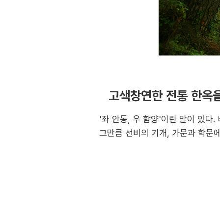
고색창연한 전통 한옥
'좌 안동, 우 함양'이란 말이 있
그만큼 선비의 기개, 가문과 학문에