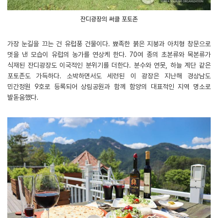
잔디광장의 써클 포토존
가장 눈길을 끄는 건 유럽풍 건물이다. 뾰족한 붉은 지붕과 아치형 창문으로
멋을 낸 모습이 유럽의 농가를 연상케 한다. 70여 종의 초본류와 목본류가
식재된 잔디광장도 이국적인 분위기를 더한다. 분수와 연못, 하늘 계단 같은
포토존도 가득하다. 소박하면서도 세련된 이 광장은 지난해 경상남도
민간정원 9호로 등록되어 상림공원과 함께 함양의 대표적인 지역 명소로
발돋움했다.