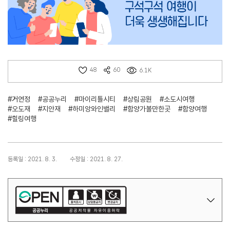
48
60
6.1K
#거연정
#공공누리
#마이리틀시티
#상림공원
#소도시여행
#오도재
#지안재
#하미앙와인밸리
#함양가볼만한곳
#함양여행
#힐링여행
등록일 : 2021. 8. 3.
수정일 : 2021. 8. 27.