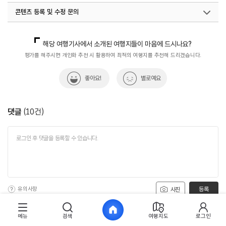
콘텐츠 등록 및 수정 문의
국내디지털마케팅팀
033-371-2867
해당 여행기사에서 소개된 여행지들이 마음에 드시나요?
평가를 해주시면 개인화 추천 시 활용하여 최적의 여행지를 추천해 드리겠습니다.
좋아요!
별로예요
댓글
(
10
건)
유의사항
등록
사진
메뉴
검색
여행지도
로그인
AI가 빠르게 요약해주는 사용자 후기!