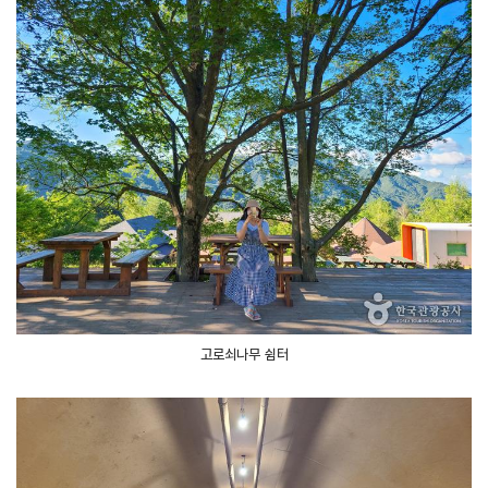
고로쇠나무 쉼터