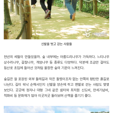
신발을 벗고 걷는 사람들
천년의 세월이 만들었을까. 숲 내부에는 아름드리나무가 가득하다. 느티나무
상수리나무, 갈참나무, 개암나무 등 종류도 다양하다. 덕분에 조금만 걸어도
등산로 초입에 들어선 것처럼 울창한 숲의 기운이 느껴진다.
숲길은 잘 포장된 외부 둘레길과 작은 돌멩이조차 없는 안쪽의 평탄한 흙길로
나뉜다. 길이 워낙 순해서인지 신발을 양손에 쥐고 맨발로 걷는 사람도 몇몇
보인다. 곳곳에 정자나 대형 그네 같은 쉼터와 최치원 신도비, 만세기념비,
척화비 등 문화재가 많아 이곳저곳 둘러보며 산책을 즐기기 좋다.