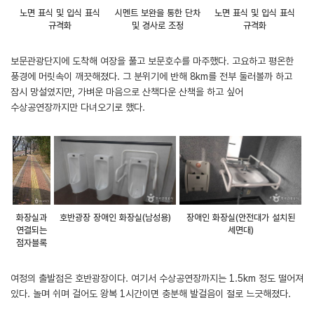
노면 표식 및 입식 표식
시멘트 보완을 통한 단차
노면 표식 및 입식 표식
규격화
및 경사로 조정
규격화
보문관광단지에 도착해 여장을 풀고 보문호수를 마주했다. 고요하고 평온한
풍경에 머릿속이 깨끗해졌다. 그 분위기에 반해 8km를 전부 둘러볼까 하고
잠시 망설였지만, 가벼운 마음으로 산책다운 산책을 하고 싶어
수상공연장까지만 다녀오기로 했다.
화장실과
호반광장 장애인 화장실(남성용)
장애인 화장실(안전대가 설치된
연결되는
세면대)
점자블록
여정의 출발점은 호반광장이다. 여기서 수상공연장까지는 1.5km 정도 떨어져
있다. 놀며 쉬며 걸어도 왕복 1시간이면 충분해 발걸음이 절로 느긋해졌다.