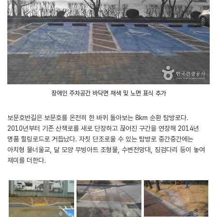
장애인 주차공간 바닥면 채색 및 노면 표식 추가
보문호반길은 보문호를 온전히 한 바퀴 돌아보는 8km 순환 탐방로다.
2010년부터 기존 산책로를 새로 단장하고 끊어진 구간을 연장해 2014년
명품 힐링로드로 거듭났다. 자칫 단조로울 수 있는 탐방로 중간중간에는
아치형 물너울교, 달 모양 무빙아트 조형물, 수변전망대, 징검다리 등이 놓여
재미를 더한다.