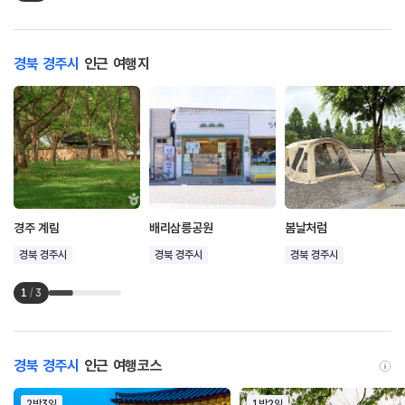
경북 경주시
인근 여행지
경주 계림
배리삼릉공원
봄날처럼
경북 경주시
경북 경주시
경북 경주시
1
/
3
경북 경주시
인근 여행코스
2박3일
1박2일