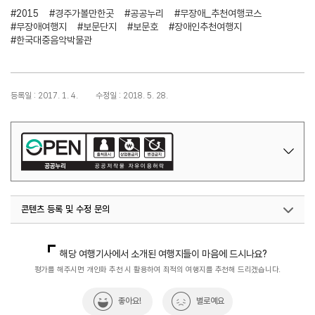
#2015
#경주가볼만한곳
#공공누리
#무장애_추천여행코스
#무장애여행지
#보문단지
#보문호
#장애인추천여행지
#한국대중음악박물관
등록일 : 2017. 1. 4.
수정일 : 2018. 5. 28.
콘텐츠 등록 및 수정 문의
열린관광콘텐츠팀(열린관광-모두의여행)
033-738-3425
해당 여행기사에서 소개된 여행지들이 마음에 드시나요?
평가를 해주시면 개인화 추천 시 활용하여 최적의 여행지를 추천해 드리겠습니다.
좋아요!
별로예요