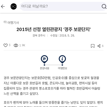
여행기사
2015년 선정 열린관광지 ‘경주 보문단지’
경북 경주시
수정일 : 2018. 5. 28.
3
1.9K
6
본문내용
여행정보
경주 보문관광단지는 보문호(50만평, 인공호수)를 중심으로 벚곷의 절경을
지닌 아름다운 보문 호반길과 호텔, 콘도미니엄, 놀이공원, 편의시설 등이
집중되어 있는 경주 관광의 명소로호숫가를 따라 펼쳐진 호반길에서 어슬렁
느린 산책을 즐기고 싶었다.
호숫가 벤치에 앉아 노래를 들으며 망중한을 즐기는 낭만도 잊지 않았다. 벤치