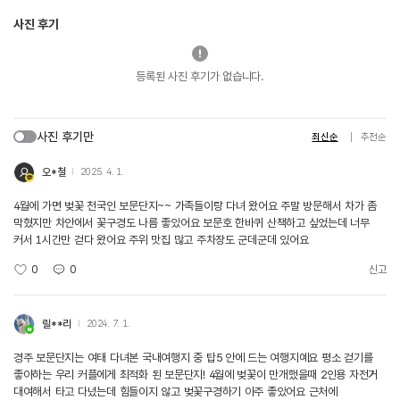
사진 후기
등록된 사진 후기가 없습니다.
사진 후기만
최신순
추천순
오*철
2025. 4. 1.
4월에 가면 벚꽃 천국인 보문단지~~ 가족들이랑 다녀 왔어요 주말 방문해서 차가 좀
막혔지만 차안에서 꽃구경도 나름 좋았어요 보문호 한바퀴 산책하고 싶었는데 너무
커서 1시간만 걷다 왔어요 주위 맛집 많고 주차장도 군데군데 있어요
0
0
신고
릴**리
2024. 7. 1.
경주 보문단지는 여태 다녀본 국내여행지 중 탑5 안에 드는 여행지예요 평소 걷기를
좋아하는 우리 커플에게 최적화 된 보문단지! 4월에 벚꽃이 만개했을때 2인용 자전거
대여해서 타고 다녔는데 힘들이지 않고 벚꽃구경하기 아주 좋았어요 근처에