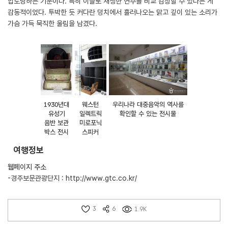
압도당하는 기분이다. 특히 이들로 재생한 연주를 비교 감상할 수 있다는 게
감동적이었다. 투박한 듯 커다란 덩치에서 흘러나오는 맑고 깊이 있는 소리가
가슴 가득 묵직한 울림을 남겼다.
1930년대
웨스턴
우리나라 대중음악의 역사를
유성기
일렉트릭
확인할 수 있는 전시물
음반 보관
미로포닉
박스 전시
스피커
여행정보
웹페이지 주소
-경주보문관광단지 :
http://www.gtc.co.kr/
3
6
1.9K