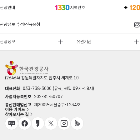
관광안내
지역번호
관광정보 수정/신규요청
관광정보
유관기관
(26464) 강원특별자치도 원주시 세계로 10
대표전화
033-738-3000 (유료, 평일 09시~18시)
사업자등록번호
202-81-50707
통신판매업신고
제2009-서울중구-1234호
이용 가이드
찾아오시는 길