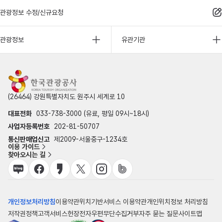
관광정보 수정/신규요청
관광정보
유관기관
(26464) 강원특별자치도 원주시 세계로 10
대표전화
033-738-3000 (유료, 평일 09시~18시)
사업자등록번호
202-81-50707
통신판매업신고
제2009-서울중구-1234호
이용 가이드
찾아오시는 길
개인정보처리방침
이용약관
위치기반서비스 이용약관
개인위치정보 처리방침
저작권정책
고객서비스헌장
전자우편무단수집거부
자주 묻는 질문
사이트맵