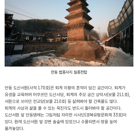
안동 법흥사지 칠층전탑
안동 도산서원(사적 170호)은 퇴계 이황의 흔적이 담긴 공간이다. 퇴계가
유생을 교육하며 머무르던 도산서당, 퇴계의 추모 공간 상덕사(보물 211호),
서원으로 쓰이던 전교당(보물 210호) 등 살펴봐야 할 건축물도 많다.
퇴계의 사상과 삶을 볼 수 있는 옥진각도 반드시 둘러봐야 할 공간이다.
도산서원 앞 안동댐에는 그림처럼 자리한 시사단(경북유형문화재 33호)이
있다. 원래 도산서원 앞 강변 솔숲에 있었으나 수몰되면서 땅을 높여
옮겨놓았다.