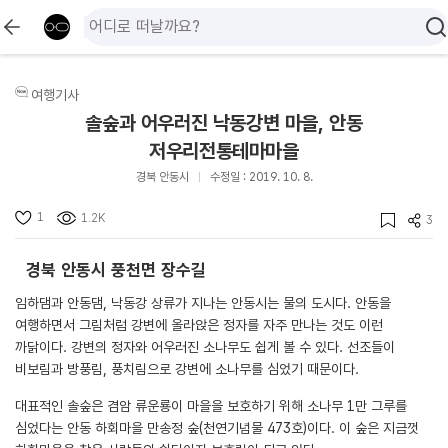
여행기사
솔숲과 어우러진 낙동강변 마을, 안동
저우리전통테마마을
경북 안동시
수정일 : 2019. 10. 8.
1
1.2K
3
경북 안동시 풍천면 장수길
임하댐과 안동댐, 낙동강 상류가 지나는 안동시는 물의 도시다. 안동을
여행하면서 그림처럼 강변에 올라앉은 정자를 자주 만나는 것도 이런
까닭이다. 강변의 정자와 어우러진 소나무도 쉽게 볼 수 있다. 선조들이
비보림과 방풍림, 풍치림으로 강변에 소나무를 심었기 때문이다.
대표적인 솔숲은 겸암 류운룡이 마을을 보호하기 위해 소나무 1만 그루를
심었다는 안동 하회마을 만송정 숲(천연기념물 473호)이다. 이 숲은 지금껏