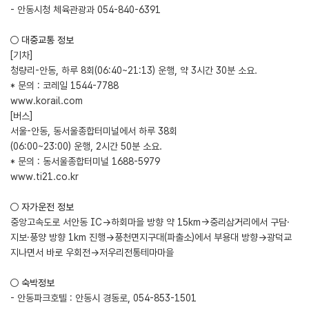
- 안동시청 체육관광과 054-840-6391
○ 대중교통 정보
[기차]
청량리-안동, 하루 8회(06:40~21:13) 운행, 약 3시간 30분 소요.
* 문의 : 코레일 1544-7788
www.korail.com
[버스]
서울-안동, 동서울종합터미널에서 하루 38회
(06:00~23:00) 운행, 2시간 50분 소요.
* 문의 : 동서울종합터미널 1688-5979
www.ti21.co.kr
○ 자가운전 정보
중앙고속도로 서안동 IC→하회마을 방향 약 15km→중리삼거리에서 구담·
지보·풍양 방향 1km 진행→풍천면지구대(파출소)에서 부용대 방향→광덕교
지나면서 바로 우회전→저우리전통테마마을
○ 숙박정보
- 안동파크호텔 : 안동시 경동로, 054-853-1501