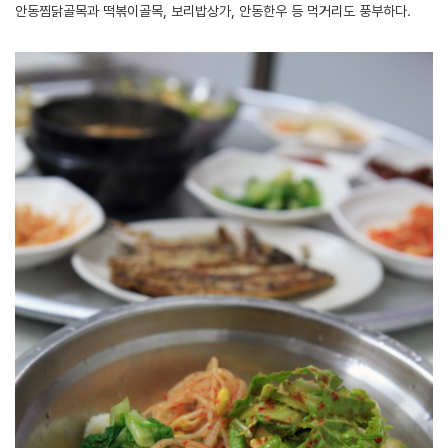
안동찜닭골목과 떡볶이골목, 보리밥상가, 안동한우 등 먹거리도 풍부하다.