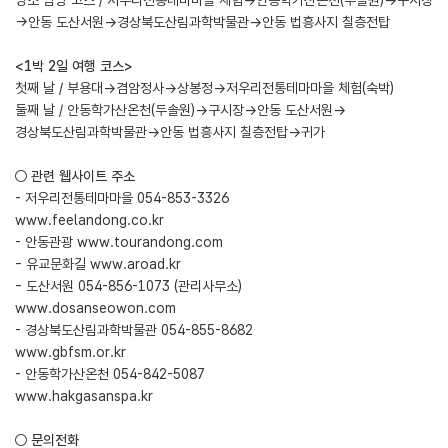
명소 탐방 코스 / 저우리전통테마마을 체험→안동학가산온천(두솔원)→구시장
→안동 도산서원→경상북도산림과학박물관→안동 법흥사지 칠층전탑
<1박 2일 여행 코스>
첫째 날 / 부용대→겸암정사→상봉정→저우리전통테마마을 체험(숙박)
둘째 날 / 안동학가산온천(두솔원)→구시장→안동 도산서원→
경상북도산림과학박물관→안동 법흥사지 칠층전탑→귀가
○ 관련 웹사이트 주소
- 저우리전통테마마을 054-853-3326
www.feelandong.co.kr
- 안동관광
www.tourandong.com
- 유교문화길
www.aroad.kr
- 도산서원 054-856-1073 (관리사무소)
www.dosanseowon.com
- 경상북도산림과학박물관 054-855-8682
www.gbfsm.or.kr
- 안동학가산온천 054-842-5087
www.hakgasanspa.kr
○ 문의전화