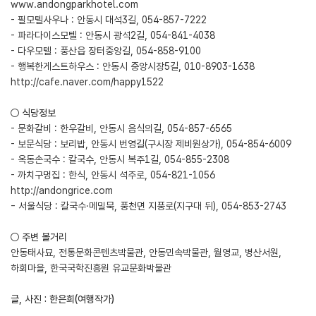
www.andongparkhotel.com
- 필모텔사우나 : 안동시 대석3길, 054-857-7222
- 파라다이스모텔 : 안동시 광석2길, 054-841-4038
- 다우모텔 : 풍산읍 장터중앙길, 054-858-9100
- 행복한게스트하우스 : 안동시 중앙시장5길, 010-8903-1638
http://cafe.naver.com/happy1522
○ 식당정보
- 문화갈비 : 한우갈비, 안동시 음식의길, 054-857-6565
- 보문식당 : 보리밥, 안동시 번영길(구시장 제비원상가), 054-854-6009
- 옥동손국수 : 칼국수, 안동시 복주1길, 054-855-2308
- 까치구멍집 : 한식, 안동시 석주로, 054-821-1056
http://andongrice.com
- 서울식당 : 칼국수·메밀묵, 풍천면 지풍로(지구대 뒤), 054-853-2743
○ 주변 볼거리
안동태사묘, 전통문화콘텐츠박물관, 안동민속박물관, 월영교, 병산서원,
하회마을, 한국국학진흥원 유교문화박물관
글, 사진 : 한은희(여행작가)