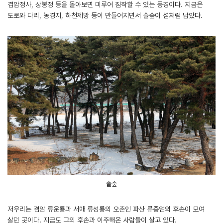
겸암정사, 상봉정 등을 돌아보면 미루어 짐작할 수 있는 풍경이다. 지금은
도로와 다리, 농경지, 하천제방 등이 만들어지면서 솔숲이 섬처럼 남았다.
솔숲
저우리는 겸암 류운룡과 서애 류성룡의 오촌인 파산 류중엄의 후손이 모여
살던 곳이다. 지금도 그의 후손과 이주해온 사람들이 살고 있다.