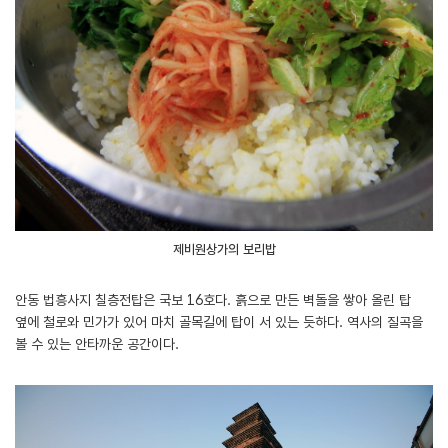
제비원상가의 보리밥
안동 법흥사지 칠층전탑은 국보 16호다. 흙으로 만든 벽돌을 쌓아 올린 탑
옆에 철로와 민가가 있어 마치 골목길에 탑이 서 있는 듯하다. 역사의 질곡을
볼 수 있는 안타까운 공간이다.