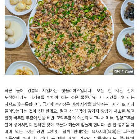
최근 들어 강릉의 제일가는 핫플레이스입니다. 오픈 한 시간 전에
도착하더라도 대기표를 받아야 하는 것은 물론이요, 세 시간을 기다리는
사람도 수두룩합니다. 급기야 주인장은 예정 시각을 말해주는데 이게 또 거의
들어맞는다는 것이 신기한데요. 벌교 산 꼬막에 갖가지 양념과 채소를 넣고
한껏 버무린 무침에 밥을 비빈 ‘꼬막무침’이 이곳의 시그니처 메뉴. 청양고추를
썰어 넣어서인지 알싸한 맛이 코끝과 혀끝에 맴돌게 합니다. 밥 한 공기쯤 더
비벼 먹는 것은 당연 그뤠잇. 함께 판매하는 육사시미(육회)는 고소한
기름장에 찍어 채 썰어 둔 배와 함께 먹으면 달콤하면서도 쫄깃함이