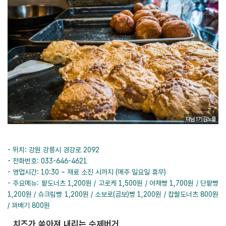
- 위치: 강원 강릉시 경강로 2092
- 전화번호: 033-646-4621
- 영업시간: 10:30 ~ 재료 소진 시까지 (매주 일요일 휴무)
- 주요메뉴: 팥도너츠 1,200원 / 고로케 1,500원 / 야채빵 1,700원 / 단팥빵
1,200원 / 슈크림빵 1,200원 / 소보로(곰보)빵 1,200원 / 찹쌀도너츠 800원
/ 꽈배기 800원
치즈가 쏟아져 내리는 수제버거