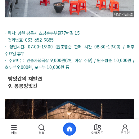
- 위치: 강원 강릉시 초당순두부길77번길 15
- 전화번호: 033-652-9885
- 영업시간: 07:00~19:00 (원조짬순 판매 시간 08:30~19:00) / 매주
수요일 휴무
- 주요메뉴: 안송자청국장 9,000원(2인 이상 주문) / 원조짬순 10,000원 /
초두부 9,000원, 모두부 10,000원 등
방앗간의 재발견
9. 봉봉방앗간
메뉴
검색
여행지도
로그인