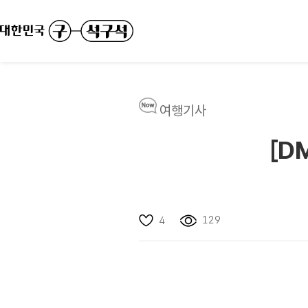
여행기사
[D
129
4