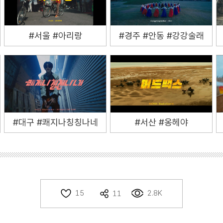
#서울 #아리랑
#경주 #안동 #강강술래
#대구 #쾌지나칭칭나네
#서산 #옹헤야
2.8K
15
11