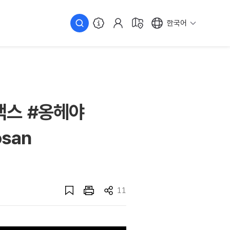
한국어
맥스 #옹헤야
osan
11