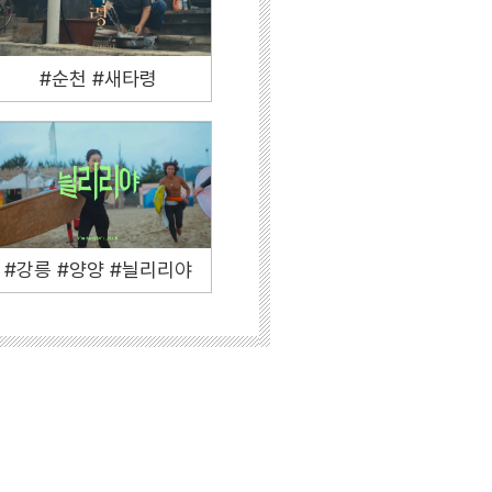
#순천 #새타령
#강릉 #양양 #늴리리야