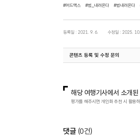
#머드맥스
#범_내려온다
#범내려온다
등록일 : 2021. 9. 6.
수정일 : 2025. 10.
콘텐츠 등록 및 수정 문의
국내디지털마케팅팀
033-371-2
해당 여행기사에서 소개된
평가를 해주시면 개인화 추천 시 활용
댓글
(
0
건)