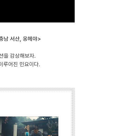
 <충남 서산, 옹헤야>
이션을 감상해보자.
이루어진 민요이다.