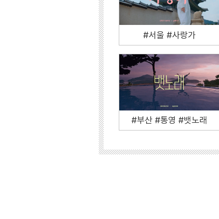
#서울 #사랑가
#부산 #통영 #뱃노래