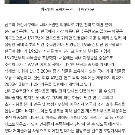
황량함이 느껴지는 신두리 해안사구
신두리 해안사구에서 나와 소원면 의항리로 가면 천리포 해변 옆에
천리포수목원이 있다. 한국에서 가장 아름다운 수목원으로 꼽히는 이곳은
미국인으로서 1979년에 한국으로 귀화한 민병갈(미국명 칼 페리스 밀러)이
설립한 국내 최초의 민간 수목원이다. 민병갈은 1945년 미군 정보장교로
한국에 왔다가 1962년 사재를 털어 천리포 해변의 부지를 매입해
1970년부터 수목원을 조성했다. 처음에는 국내 자생종을 중심으로
조성하다가, 1973년 이후 외국에서 다양한 묘목과 종자를 가져다가
식재했다. 현재 1만 3,200여 종의 식물을 보유하고 있는 국내 최대 식물종
보유 수목원이다. 설립 이후 40년간 연구 목적 이외에는 개방하지 않다가
2003년 3월부터 밀러가든을 일반에게 개방하고 있다.
천리포수목원의 아름다움은 제일 먼저 만나는 연못에서 느낄 수 있다.
파라솔처럼 펼쳐진 닛사나무 가지와 파란 하늘이 담긴 연못, 그리고
초가지붕을 본 따 만든 옛 행정사무실이 어우러져 외국의 멋진 호수 풍경을
연상시킨다. 바다가 보이는 탐방로를 따라 걸으면 게스트하우스로 이용되는
멋진 해송집이 나타난다. 해송집 외에도 배롱나무집, 측백나무집 등 7채의
게스트하우스가 있어 언제든지 수목원에서 편안히 쉴 수 있도록 배려하고
있다.거미줄처럼 사방으로 이어진 밀러가든 탐방로를 걸으면 호랑가시나무