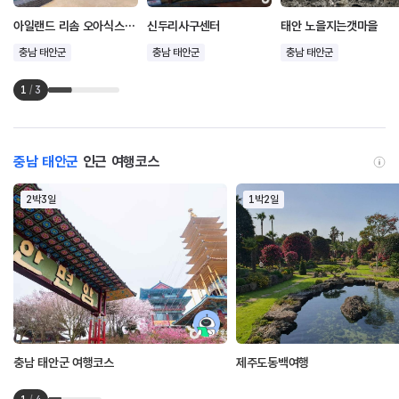
아일랜드 리솜 오아식스 선셋스파
신두리사구센터
태안 노을지는갯마을
충남 태안군
충남 태안군
충남 태안군
1
/
3
충남 태안군
인근 여행코스
2박3일
1박2일
충남 태안군 여행코스
제주도동백여행