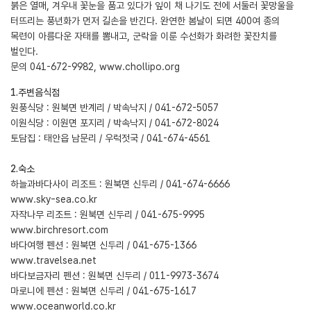
붉은 열매, 겨우내 꽃눈을 품고 있다가 잎이 채 나기도 전에 서둘러 꽃망울을
터뜨리는 풍년화가 먼저 길손을 반긴다. 완연한 봄날이 되면 400여 종의
목련이 아름다운 자태를 뽐내고, 군락을 이룬 수선화가 화려한 꽃잔치를
벌인다.
문의 041-672-9982,
www.chollipo.org
1.주변음식점
원풍식당 : 원북면 반계리 / 박속낙지 / 041-672-5057
이원식당 : 이원면 포지리 / 박속낙지 / 041-672-8024
토담집 : 태안읍 남문리 / 우럭젓국 / 041-674-4561
2.숙소
하늘과바다사이 리조트 : 원북면 신두리 / 041-674-6666
www.sky-sea.co.kr
자작나무 리조트 : 원북면 신두리 / 041-675-9995
www.birchresort.com
바다여행 펜션 : 원북면 신두리 / 041-675-1366
www.travelsea.net
바다보금자리 펜션 : 원북면 신두리 / 011-9973-3674
마로니에 펜션 : 원북면 신두리 / 041-675-1617
www.oceanworld.co.kr