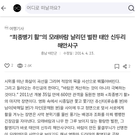
여행기사
“최종병기 활”의 모래바람 날리던 벌판 태안 신두리
해안사구
충남 태안군
수정일 : 2014. 4. 23.
2
2.6K
2
시위를 떠난 화살이 곡선을 그리며 적장의 목을 사선으로 꿰뚫어버린다.
그리고 들려오는 주인공의 한마디, “바람은 계산하는 것이 아니라 극복하는
것이다.” 2011년 개봉 35일 만에 600만 관객을 동원한 영화 <최종병기 활>
의 마지막 장면이다. 영화 속에서 시종일관 쫓고 쫓기던 쥬신타(류승룡 분)와
남이(박해일 분)가 자인(문채원 분)을 사이에 두고 정면으로 맞서 서로에게
활을 겨누는 장면은 사막 분위기를 물씬 풍기는 배경과 조화를 이뤄 팽팽한
긴장감을 자아낸다. 모래바람과 나무 한 그루 보이지 않는 황량한 벌판, 그
촬영지가 바로 태안의 신두리 해안사구이다. 바람이 만든 물결무늬가 선명한
이 모래언덕은 사막으로 보이기도 해서 영화와 드라마의 촬영지로 곧잘