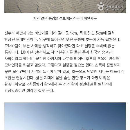
사막 같은 풍경을 선보이는 신두리 해안사구
신두리 해안사구는 바닷가를 따라 길이 3.4km, 폭 0.5~1.3km에 걸쳐
형성된 모래언덕이다. 입구에 들어서면 낮은 구릉에 초목이 가득 펼쳐진다.
모래바람이 부는 사막을 생각하고 찾아왔다면 다소 실망할 수밖에 없는
풍경이다. 10여 년 전만 해도 사막 분위기를 물씬 풍겨 한국의 숨겨진
사막이라고 했는데, 6년 전 아카시아 나무를 베어낸 후부터 초목이 번성해
모래언덕을 뒤덮고 말았다. 그렇다고 실망할 필요는 없다. 초목이 침범하지
못한 모래언덕에 사막의 느낌이 남아 있고, 초목으로 뒤덮인 지대는 아프리카
초원을 연상시킨다. 넓은 지대에 몸을 숨길 만한 장소가 마땅치 않은
환경이야말로 <최종병기 활>에서 두 개의 활이 정면대결을 펼치기에
안성맞춤이란 생각이 절로 든다.