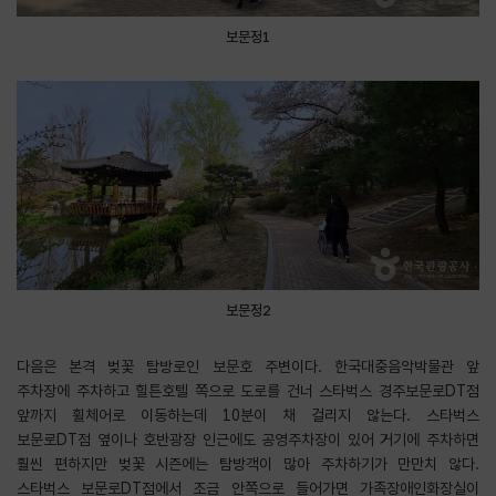
보문정1
보문정2
다음은 본격 벚꽃 탐방로인 보문호 주변이다. 한국대중음악박물관 앞
주차장에 주차하고 힐튼호텔 쪽으로 도로를 건너 스타벅스 경주보문로DT점
앞까지 휠체어로 이동하는데 10분이 채 걸리지 않는다. 스타벅스
보문로DT점 옆이나 호반광장 인근에도 공영주차장이 있어 거기에 주차하면
훨씬 편하지만 벚꽃 시즌에는 탐방객이 많아 주차하기가 만만치 않다.
스타벅스 보문로DT점에서 조금 안쪽으로 들어가면 가족장애인화장실이