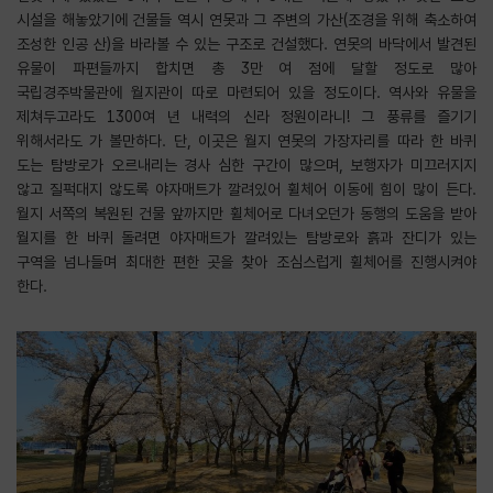
시설을 해놓았기에 건물들 역시 연못과 그 주변의 가산(조경을 위해 축소하여
조성한 인공 산)을 바라볼 수 있는 구조로 건설했다. 연못의 바닥에서 발견된
유물이 파편들까지 합치면 총 3만 여 점에 달할 정도로 많아
국립경주박물관에 월지관이 따로 마련되어 있을 정도이다. 역사와 유물을
제쳐두고라도 1300여 년 내력의 신라 정원이라니! 그 풍류를 즐기기
위해서라도 가 볼만하다. 단, 이곳은 월지 연못의 가장자리를 따라 한 바퀴
도는 탐방로가 오르내리는 경사 심한 구간이 많으며, 보행자가 미끄러지지
않고 질퍽대지 않도록 야자매트가 깔려있어 휠체어 이동에 힘이 많이 든다.
월지 서쪽의 복원된 건물 앞까지만 휠체어로 다녀오던가 동행의 도움을 받아
월지를 한 바퀴 돌려면 야자매트가 깔려있는 탐방로와 흙과 잔디가 있는
구역을 넘나들며 최대한 편한 곳을 찾아 조심스럽게 휠체어를 진행시켜야
한다.