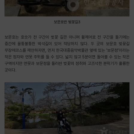
보문호반 벚꽃길3
보문호는 호숫가 전 구간이 벚꽃 길은 아니며 휠체어로 전 구간을 돌기에는
중간에 울퉁불퉁한 박석길이 있어 적당하지 않다. 두 곳의 보문호 벚꽃길
무장애코스를 제안하자면, 먼저 한국대중음악박물관 옆에 있는 ‘보문정’이라는
작은 정자와 연못 주위를 들 수 있다. 넓지 않고 5분이면 돌아볼 수 있는 작은
구역이지만 연못과 보문정을 둘러싼 벚꽃의 정취와 고즈넉한 분위기가 훌륭한
곳이다.