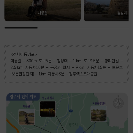
대릉원
첨성대
<전체이동경로>
대릉원 – 300m 도보5분 – 첨성대 – 1㎞ 도보15분 – 황리단길 –
2.5㎞ 자동차10분 – 동궁과 월지 – 9㎞ 자동차15분 – 보문호
(보문관광단지) – 1㎞ 자동차3분 – 경주엑스포대공원