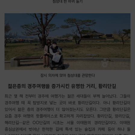
첨성대 한 바퀴 돌기
잠시 의자에 앉아 첨성대를 관망한다
젊은층의 경주여행을 증가시킨 유명한 거리, 황리단길
최근 몇 해 전부터 경주에 여행가는 젊은 세대들이 부쩍 늘어났다. 그들이
경주여행 때 꼭 탐방지로 넣는 곳이 바로 황리단길이다. 아니 황리단길이
있어서 젊은 층의 경주여행이 더 많아졌는지도 모른다. 그만큼 황리단길은
요즘 경주 여행의 핫플레이스로 확고하게 자리잡았다. 황리단길, 망리단길,
해리단길…같은 OO단길의 시초는 서울 이태원의 경리단길이다. 이태원
중심상권에서 벗어난 한적한 길에 특색 있는 술집과 카페 등이 하나 둘