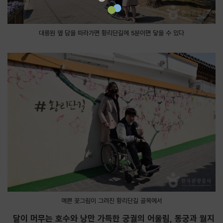
대릉원 옆 담을 따라가면 황리단길에 5분이면 닿을 수 있다
예쁜 꽃그림이 그려진 황리단길 골목에서
달이 머무는 호수와 낭만 가득한 궁궐의 어울림, 동궁과 월지