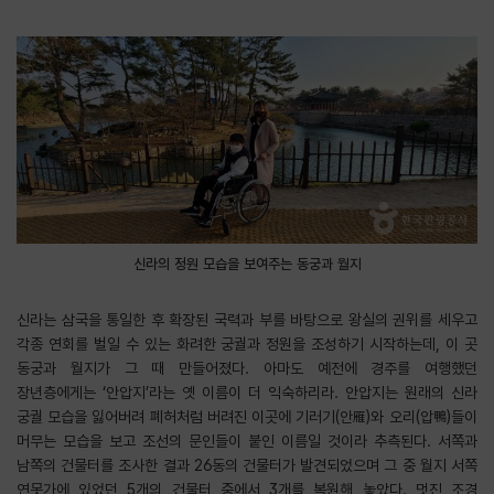
신라의 정원 모습을 보여주는 동궁과 월지
신라는 삼국을 통일한 후 확장된 국력과 부를 바탕으로 왕실의 권위를 세우고
각종 연회를 벌일 수 있는 화려한 궁궐과 정원을 조성하기 시작하는데, 이 곳
동궁과 월지가 그 때 만들어졌다. 아마도 예전에 경주를 여행했던
장년층에게는 ‘안압지’라는 옛 이름이 더 익숙하리라. 안압지는 원래의 신라
궁궐 모습을 잃어버려 폐허처럼 버려진 이곳에 기러기(안雁)와 오리(압鴨)들이
머무는 모습을 보고 조선의 문인들이 붙인 이름일 것이라 추측된다. 서쪽과
남쪽의 건물터를 조사한 결과 26동의 건물터가 발견되었으며 그 중 월지 서쪽
연못가에 있었던 5개의 건물터 중에서 3개를 복원해 놓았다. 멋진 조경