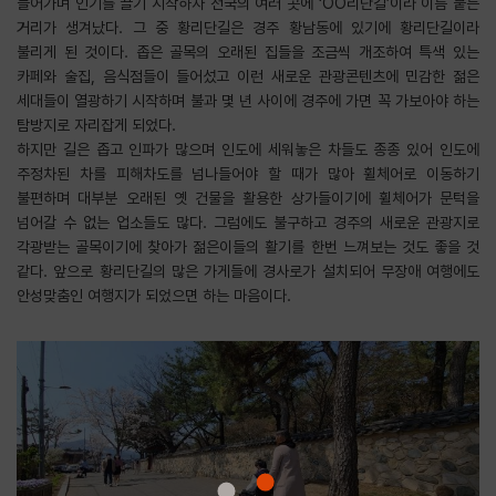
늘어가며 인기를 끌기 시작하자 전국의 여러 곳에 ‘OO리단길’이라 이름 붙는
거리가 생겨났다. 그 중 황리단길은 경주 황남동에 있기에 황리단길이라
불리게 된 것이다. 좁은 골목의 오래된 집들을 조금씩 개조하여 특색 있는
카페와 술집, 음식점들이 들어섰고 이런 새로운 관광콘텐츠에 민감한 젊은
세대들이 열광하기 시작하며 불과 몇 년 사이에 경주에 가면 꼭 가보아야 하는
탐방지로 자리잡게 되었다.
하지만 길은 좁고 인파가 많으며 인도에 세워놓은 차들도 종종 있어 인도에
주정차된 차를 피해차도를 넘나들어야 할 때가 많아 휠체어로 이동하기
불편하며 대부분 오래된 옛 건물을 활용한 상가들이기에 휠체어가 문턱을
넘어갈 수 없는 업소들도 많다. 그럼에도 불구하고 경주의 새로운 관광지로
각광받는 골목이기에 찾아가 젊은이들의 활기를 한번 느껴보는 것도 좋을 것
같다. 앞으로 황리단길의 많은 가게들에 경사로가 설치되어 무장애 여행에도
안성맞춤인 여행지가 되었으면 하는 마음이다.