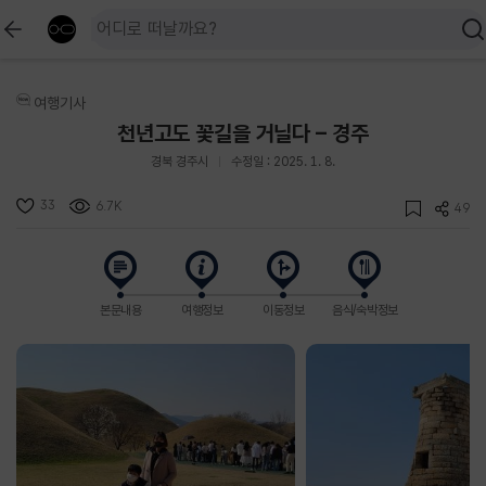
여행기사
천년고도 꽃길을 거닐다 – 경주
경북 경주시
수정일 : 2025. 1. 8.
33
6.7K
49
본문내용
여행정보
이동정보
음식/숙박정보