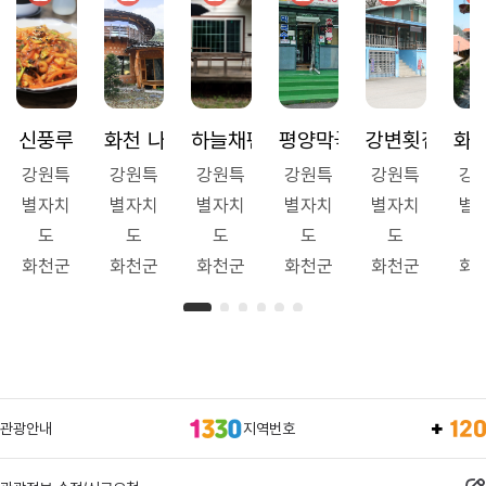
신풍루
화천 나이테펜션
하늘채펜션
평양막국수초계탕
강변횟집
화
강원특
강원특
강원특
강원특
강원특
강
별자치
별자치
별자치
별자치
별자치
별
도
도
도
도
도
화천군
화천군
화천군
화천군
화천군
화
관광안내
지역번호