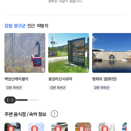
등록된 댓글이 없습니다.
강원 양구군
인근 여행지
백암산케이블카
용암리선사유적
평화의 댐(화천)
강원 화천군
강원 화천군
강원 화천군
1
/
2
주변 음식점 / 숙박 정보