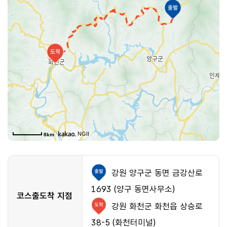
, NGII
50m
8km
강원 양구군 동면 금강산로
1693 (양구 동면사무소)
코스출도착 지점
강원 화천군 화천읍 상승로
38-5 (화천터미널)