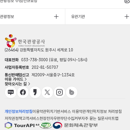
관광정보 수정/신규요청
관광정보
유관기관
(26464) 강원특별자치도 원주시 세계로 10
대표전화
033-738-3000 (유료, 평일 09시~18시)
사업자등록번호
202-81-50707
통신판매업신고
제2009-서울중구-1234호
이용 가이드
찾아오시는 길
개인정보처리방침
이용약관
위치기반서비스 이용약관
개인위치정보 처리방침
저작권정책
고객서비스헌장
전자우편무단수집거부
자주 묻는 질문
사이트맵