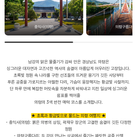
충익사(의령)
의령구름다리
남강의 맑은 물줄기가 감싸 안은 경상남도 의령은
싱그러운 대자연과 고즈넉한 역사의 숨결이 아름답게 어우러진 고장입니다.
초록빛 정원 속 나라를 구한 선조들의 뜨거운 용기가 깃든 사당부터
푸른 공중을 가로지르는 아찔한 다리, 가슴이 웅장해지는 황금빛 사찰까지.
단 하루 만에 복잡한 머릿속을 차분하게 비워내고 지친 일상에 싱그러운
쉼표를 찍어줄
의령의 3색 반전 매력 코스를 소개합니다.
★ 초록과 황금빛으로 물드는 의령 여행지 ★
- 충익사(의령): 붉은 의병의 상징, 곽재우 장군의 고결한 숨결이 깃든 다정한
정원
- 의령구름다리: 두 강이 만나는 상공에서 즐기는 짜릿한 공중 산책