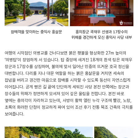
참배객을 맞이하는 충익사 홍살문
홍의장군 곽재우 선생과 17장수의
위패를 경건하게 모신 충익사 사당 내부
여행의 시작점인 의병교를 건너다보면 붉은 횃불을 형상화한 27m 높이의
‘의병탑’이 장엄하게 서 있습니다. 탑 중앙에 새겨진 18개의 흰색 링은 곽재우
장군과 17장수를 상징하며, 불의에 맞서 일어난 민중의 뜨거운 호국 정신을
대변합니다. 다리를 지나 대문 역할을 하는 붉은 홍살문을 거치면 세속의
잡념을 버리고 경건한 마음으로 참배를 시작할 수 있도록 동선이 자연스럽게
이어집니다. 곧게 뻗은 길 끝에 단단하게 세워진 사당 본전 안쪽에는 장군과
장수들의 위패가 정연하게 모셔져 있어 깊은 울림을 전합니다. 본전 바로
옆에는 충의각이 자리하고 있는데, 사방이 활짝 열린 누각 구조에 빨강, 노랑,
초록의 화려한 단청이 정교하게 짜여 있어 조선 후기 전통 목조 건축의 극치를
보여줍니다.