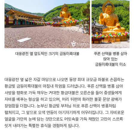
대웅광전 옆 압도적인 크기의 금동미륵대불
푸른 산맥을 병풍 삼아
앉아 있는
금동미륵대불의 미소
대웅광전 옆 넓은 자갈 마당으로 나오면 동양 최대 규모급 좌불로 손꼽히는
황금빛 금동미륵대불이 마침내 위엄을 드러냅니다. 푸른 산맥을 병풍 삼아
사방을 평화로 가득 채우는 거대한 황금대불은 오른손을 들어 중생들에게
자비를 베푸는 형상을 하고 있으며, 머리 뒤편의 화려한 불꽃 문양 광배가
장엄함을 더합니다. 눈부신 황금빛 부처님 뒤로 푸른 산맥이 병풍처럼
펼쳐지고, 그 앞으로 오색 연등이 아기자기하게 어우러집니다. 그 자비로운
얼굴을 가만히 눈에 담는 것만으로도 머릿속을 가득 채웠던 고민이 스르륵
씻겨 내려가는 특별한 휴식을 경험하게 됩니다.