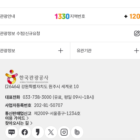
관광안내
지역번호
관광정보 수정/신규요청
관광정보
유관기관
(26464) 강원특별자치도 원주시 세계로 10
대표전화
033-738-3000 (유료, 평일 09시~18시)
사업자등록번호
202-81-50707
통신판매업신고
제2009-서울중구-1234호
이용 가이드
찾아오시는 길