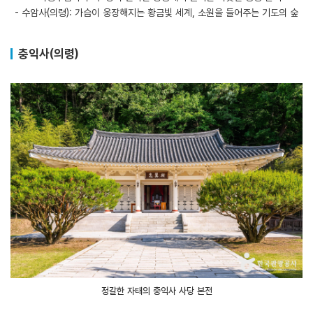
- 수암사(의령): 가슴이 웅장해지는 황금빛 세계, 소원을 들어주는 기도의 숲
충익사(의령)
정갈한 자태의 충익사 사당 본전