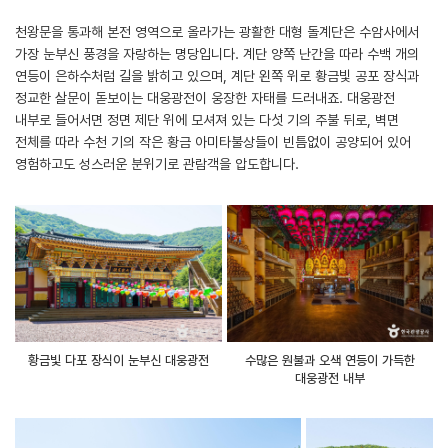
천왕문을 통과해 본전 영역으로 올라가는 광활한 대형 돌계단은 수암사에서
가장 눈부신 풍경을 자랑하는 명당입니다. 계단 양쪽 난간을 따라 수백 개의
연등이 은하수처럼 길을 밝히고 있으며, 계단 왼쪽 위로 황금빛 공포 장식과
정교한 살문이 돋보이는 대웅광전이 웅장한 자태를 드러내죠. 대웅광전
내부로 들어서면 정면 제단 위에 모셔져 있는 다섯 기의 주불 뒤로, 벽면
전체를 따라 수천 기의 작은 황금 아미타불상들이 빈틈없이 공양되어 있어
영험하고도 성스러운 분위기로 관람객을 압도합니다.
황금빛 다포 장식이 눈부신 대웅광전
수많은 원불과 오색 연등이 가득한
대웅광전 내부