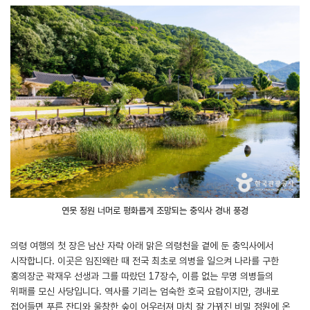
연못 정원 너머로 평화롭게 조망되는 충익사 경내 풍경
의령 여행의 첫 장은 남산 자락 아래 맑은 의령천을 곁에 둔 충익사에서
시작합니다. 이곳은 임진왜란 때 전국 최초로 의병을 일으켜 나라를 구한
홍의장군 곽재우 선생과 그를 따랐던 17장수, 이름 없는 무명 의병들의
위패를 모신 사당입니다. 역사를 기리는 엄숙한 호국 요람이지만, 경내로
접어들면 푸른 잔디와 울창한 숲이 어우러져 마치 잘 가꿔진 비밀 정원에 온