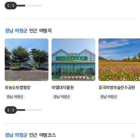
1
/
3
경남 의령군
인근 여행지
유농오토캠핑장
아열대식물원
호국의병의숲친수공원
경남 의령군
경남 의령군
경남 의령군
1
/
3
경남 의령군
인근 여행코스