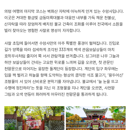
의령 여행의 마지막 코스는 벽화산 자락에 아늑하게 안겨 있는 수암사입니다.
이곳은 거대한 황금빛 금동미륵대불과 대웅전 내부를 가득 채운 천불상,
산자락을 따라 장엄하게 배치된 불교 건축이 조화를 이루어 전국에서 소원을
빌러 찾아오는 영험한 사찰로 명성이 자자합니다.
사찰 초입에 들어서면 수암사만의 아주 특별한 풍경이 펼쳐집니다. 진입로
길가 양쪽을 따라 섬세하게 조각된 333개의 백색 관음보살상들이 마치
호위무사처럼 줄지어 쭉 서서 관람객을 반겨줍니다. 싱그러운 나무 그늘과
하얀 보살상들이 건네는 고요한 위로를 느끼며 길을 오르면, 첫 관문인
천왕문으로 이어지는 웅장한 돌계단이 등장합니다. 계단의 입구 좌우에는
입을 쩍 벌리고 하늘을 향해 도약하는 형상의 큼직한 석조 물고기, ‘용두어신’
조형물이 서 있어 신비로운 분위기를 자아냅니다. 불교에서 '늘 눈을 뜨고
수행에 정진하라'는 뜻을 지닌 이 조형물을 지나 계단을 오르면, 사천왕
그림과 오색 연등이 화려하게 어우러진 천왕문을 통과하게 됩니다.