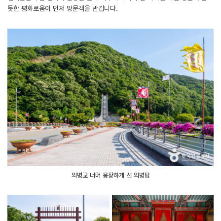
듯한 평화로움이 먼저 방문객을 반깁니다.
의병교 너머 웅장하게 선 의병탑