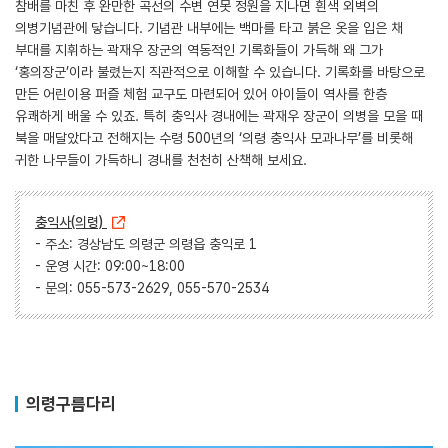
참배를 마친 후 완만한 곡선의 수변 연못 정원을 지나면 흰색 외벽의
의병기념관에 닿습니다. 기념관 내부에는 백마를 타고 붉은 옷을 입은 채
부대를 지휘하는 곽재우 장군의 역동적인 기록화들이 가득해 왜 그가
‘홍의장군’이라 불렸는지 직관적으로 이해할 수 있습니다. 기록화를 바탕으로
만든 어린이용 퍼즐 체험 교구도 마련되어 있어 아이들이 역사를 한층
유쾌하게 배울 수 있죠. 특히 충익사 경내에는 곽재우 장군이 의병을 모을 때
북을 매달았다고 전해지는 수령 500년의 ‘의령 충익사 모과나무’를 비롯해
귀한 나무들이 가득하니 경내를 천천히 산책해 보세요.
충익사(의령)
- 주소: 경상남도 의령군 의령읍 충익로 1
- 운영 시간: 09:00~18:00
- 문의: 055-573-2629, 055-570-2534
의령구름다리