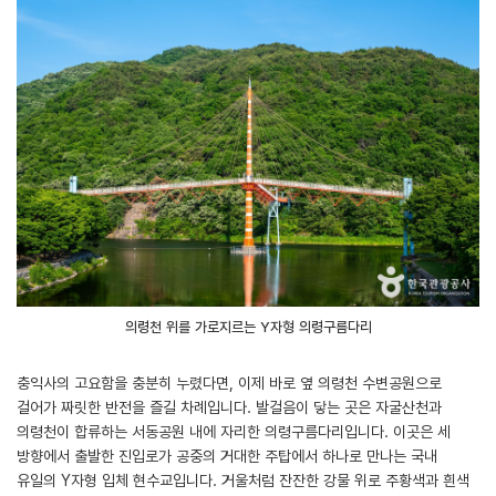
의령천 위를 가로지르는 Y자형 의령구름다리
충익사의 고요함을 충분히 누렸다면, 이제 바로 옆 의령천 수변공원으로
걸어가 짜릿한 반전을 즐길 차례입니다. 발걸음이 닿는 곳은 자굴산천과
의령천이 합류하는 서동공원 내에 자리한 의령구름다리입니다. 이곳은 세
방향에서 출발한 진입로가 공중의 거대한 주탑에서 하나로 만나는 국내
유일의 Y자형 입체 현수교입니다. 거울처럼 잔잔한 강물 위로 주황색과 흰색