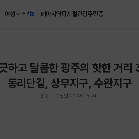
여행
추천
테마
지역
디지털
관광주민증
긋하고 달콤한 광주의 핫한 거리 3
동리단길, 상무지구, 수완지구
광주
수정일 : 2026. 6. 30.