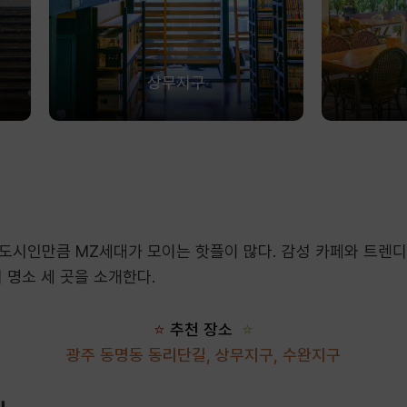
상무지구
도시인만큼 MZ세대가 모이는 핫플이 많다. 감성 카페와 트렌디
 명소 세 곳을 소개한다.
⭐
추천 장소
⭐
광주 동명동 동리단길, 상무지구, 수완지구