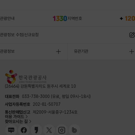
관광안내
지역번호
관광정보 수정/신규요청
관광정보
유관기관
(26464) 강원특별자치도 원주시 세계로 10
대표전화
033-738-3000 (유료, 평일 09시~18시)
사업자등록번호
202-81-50707
통신판매업신고
제2009-서울중구-1234호
이용 가이드
찾아오시는 길