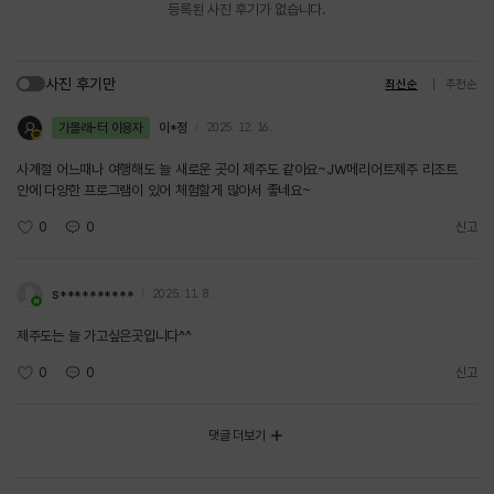
등록된 사진 후기가 없습니다.
사진 후기만
최신순
추천순
가볼래-터 이용자
이*정
2025. 12. 16.
사계절 어느때나 여행해도 늘 새로운 곳이 제주도 같아요~JW메리어트제주 리조트
안에 다양한 프로그램이 있어 체험할게 많아서 좋네요~
0
0
신고
s**********
2025. 11. 8.
제주도는 늘 가고싶은곳입니다^^
0
0
신고
댓글 더보기