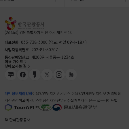
(26464) 강원특별자치도 원주시 세계로 10
대표전화
033-738-3000 (유료, 평일 09시~18시)
사업자등록번호
202-81-50707
통신판매업신고
제2009-서울중구-1234호
이용 가이드
찾아오시는 길
개인정보처리방침
이용약관
위치기반서비스 이용약관
개인위치정보 처리방침
저작권정책
고객서비스헌장
전자우편무단수집거부
자주 묻는 질문
사이트맵
© 한국관광공사