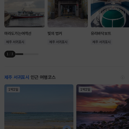
마라도가는여객선
빛의 벙커
유리바닥보트
제주 서귀포시
제주 서귀포시
제주 서귀포시
1
/
3
제주 서귀포시
인근 여행코스
1박2일
1박2일