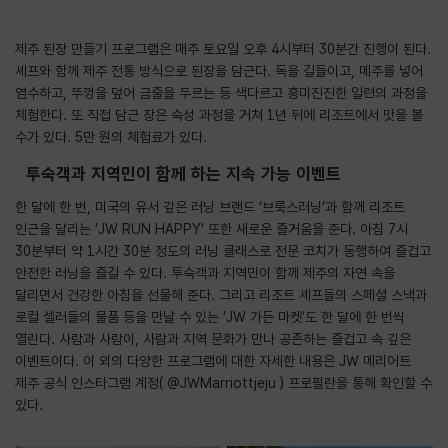
제주 된장 만들기 프로그램은 매주 토요일 오후 4시부터 30분간 진행이 된다.
셰프와 함께 제주 전통 방식으로 된장을 담근다. 독을 길들이고, 메주를 넣어
염수하고, 뚜껑을 덮어 금줄을 두르는 등 색다르고 흥미진진한 일련의 과정을
체험한다. 또 직접 담근 장은 숙성 과정을 거쳐 1년 뒤에 리조트에서 맛을 볼
수가 있다. 5만 원의 체험료가 있다.
투숙객과 지역민이 함께 하는 지속 가능 이벤트
한 달에 한 번, 미국의 유서 깊은 러닝 브랜드 ‘브룩스러닝’과 함께 리조트
인근을 달리는 ‘JW RUN HAPPY’ 또한 새로운 즐거움을 준다. 아침 7시
30분부터 약 1시간 30분 정도의 러닝 클래스로 전문 코치가 동행하여 즐겁고
안전한 러닝을 즐길 수 있다. 투숙객과 지역민이 함께 제주의 자연 속을
달리면서 건강한 아침을 선물해 준다. 그리고 리조트 셰프들의 스페셜 스낵과
로컬 셀러들의 물품 등을 만날 수 있는 ‘JW 가든 마켓’도 한 달에 한 번씩
열린다. 사람과 사람이, 사람과 지역 문화가 만나 공존하는 즐겁고 속 깊은
이벤트이다. 이 외의 다양한 프로그램에 대한 자세한 내용은 JW 메리어트
제주 공식 인스타그램 계정(
@JWMarriottjeju
) 프로필란을 통해 확인할 수
있다.