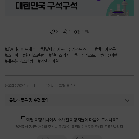
8
6
1.8K
#JW메리어트제주
#JW메리어트제주리조트스파
#백약이오름
#스테이
#웰니스관광
#웰니스기사
#제주리조트
#제주여행
#제주웰니스관광
#카멜리아힐
등록일 : 2024. 5. 21.
수정일 : 2025. 8. 12.
콘텐츠 등록 및 수정 문의
의료웰니스팀(우수웰니스관광지)
033-738-3380
해당 여행기사에서 소개된 여행지들이 마음에 드시나요?
평가를 해주시면 개인화 추천 시 활용하여 최적의 여행지를 추천해 드리겠습니다.