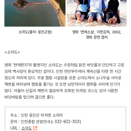
소야도(출처: 웅진군청)
영화 ‘연애소설’, 이한감독, 2002,
영화 장면 캡처
<소야도>
영화 ‘연애편지’의 촬영지인 소야도는 수정처럼 맑은 바닷물과 단단하고 고운
모래 백사장이 환상적인 섬이다. 인천 연안부두에서 쾌속선을 타면 한 시간
정도의 거리에 있다. 무료 캠핑 시설장을 갖춘 소야도에서 소나무숲 사이로
해변을 바라보며 캠핑을 즐기는 것 또한 낭만적이라 캠퍼들 사이에 인기가
많다. 아울러 산길과 해변이 절묘하게 조화된 트레킹 코스도 있어 시원한
바닷바람을 맞으며 걸으면 좋다.
주소 : 인천 옹진군 덕적면 소야리
문의 : 인천종합 관광안내소 032-832-3031
URL :
소야도