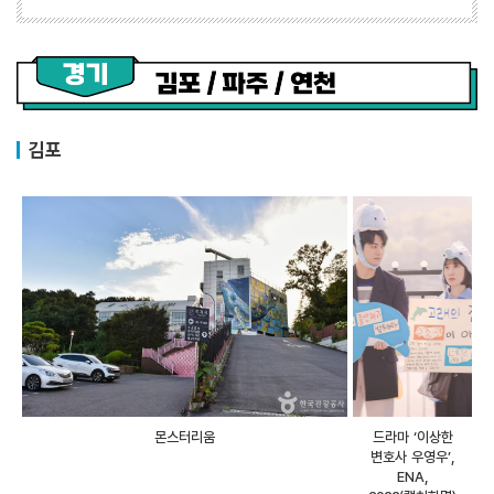
김포
몬스터리움
드라마 ‘이상한
변호사 우영우’,
ENA,