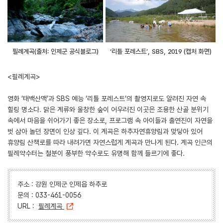
필례계곡(출처: 인제군 공식블로그)
‘리틀 포레스트’, SBS, 2019 (캡처 화면)
<필례계곡>
영화 ‘태백산맥’과 SBS 예능 ‘리틀 포레스트’의 촬영지로도 알려진 자연 속
힐링 명소다. 맑은 계류와 울창한 숲이 어우러진 이곳은 조용한 산골 분위기
속에서 마음을 쉬어가기 좋은 장소로, 프로그램 속 아이들과 출연진이 자연을
벗 삼아 놀던 장면이 인상 깊다. 이 계곡은 하추자연휴양림과 맞닿아 있어
휴양림 산책로를 따라 내려가면 자연스럽게 계곡과 만나게 된다. 계곡 인근의
필례약수터는 철분이 풍부한 약수로도 유명해 함께 들르기에 좋다.
주소 : 강원 인제군 인제읍 하추로
문의 : 033-461-0056
URL :
필례계곡