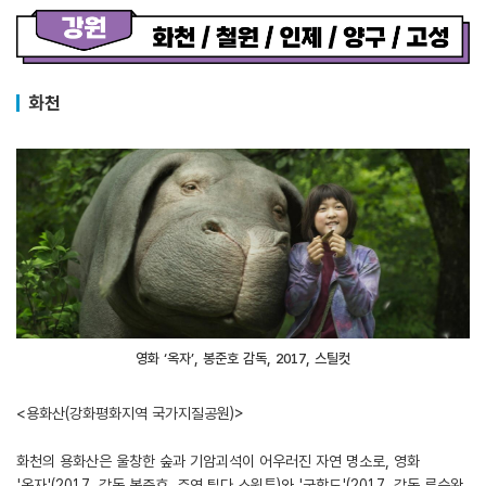
화천
영화 ‘옥자’, 봉준호 감독, 2017, 스틸컷
<용화산(강화평화지역 국가지질공원)>
화천의 용화산은 울창한 숲과 기암괴석이 어우러진 자연 명소로, 영화
'옥자'(2017, 감독 봉준호, 주연 틸다 스윈튼)와 '군함도'(2017, 감독 류승완,