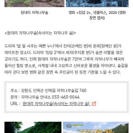
원대리 자작나무숲
영화 <킹덤 2>, 넷플릭스, 2020 (영화
장면 캡처)
<원대리 자작나무숲(속삭이는 자작나무 숲)>
드라마 ‘밥 잘 사주는 예쁜 누나’에서 진아(손예진 분)와 준희(정해인 분)가
데이트한 장소다. 드라마 ‘킹덤 2’에서 세자(주지훈 분)가 슬픈 이별을 겪은
곳이기도 하다. 인제 원대리 자작나무숲은 7만여 그루의 자작나무가 빼곡히
들어선 힐링 명소로, 사계절 내내 고요하고 신비로운 풍경을 자아낸다. 숲길을
따라 걷다 보면 영화 같은 장면 속 주인공이 된 듯한 기분을 느낄 수 있다.
주소 : 강원도 인제군 인제읍 자작나무숲길 760
문의 : 자작나무숲 안내소 033-463-0044
URL :
원대리 자작나무숲(속삭이는 자작나무 숲)