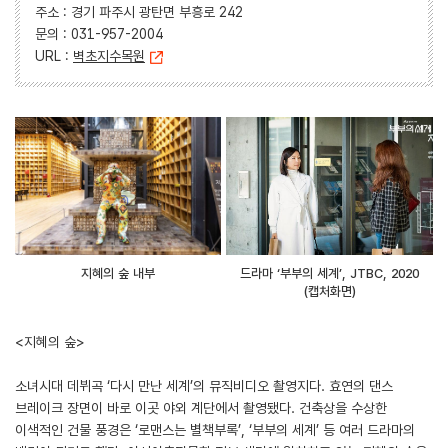
주소 : 경기 파주시 광탄면 부흥로 242
문의 : 031-957-2004
URL :
벽초지수목원
지혜의 숲 내부
드라마 ‘부부의 세계’, JTBC, 2020
(캡처화면)
<지혜의 숲>
소녀시대 데뷔곡 ‘다시 만난 세계’의 뮤직비디오 촬영지다. 효연의 댄스
브레이크 장면이 바로 이곳 야외 계단에서 촬영됐다. 건축상을 수상한
이색적인 건물 풍경은 ‘로맨스는 별책부록’, ‘부부의 세계’ 등 여러 드라마의