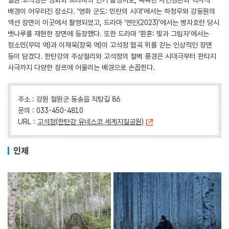
철원 고석정은 영화와 드라마의 인기 촬영지로, 독특한 자연경관과 역사적
배경이 어우러진 장소다. ‘영화 군도: 민란의 시대’에서는 하정우와 강동원의
액션 장면이 이곳에서 촬영되었고, 드라마 ‘연인(2023)’에서는 병자호란 당시
뱃나루를 재현한 장면에 등장했다. 또한 드라마 ‘환혼: 빛과 그림자’에서는
정소민(무덕 역)과 이재욱(장욱 역)이 고석정 협곡 위를 걷는 인상적인 장면
등이 담겼다. 한탄강의 주상절리와 고석정의 절벽 풍경은 시대극부터 판타지
사극까지 다양한 장르에 어울리는 배경으로 손꼽힌다.
주소 : 강원 철원군 동송읍 직탕길 86
문의 : 033-450-4810
URL :
고석정(한탄강 유네스코 세계지질공원)
인제