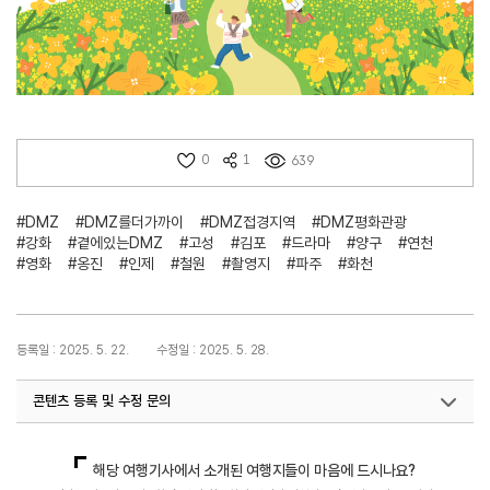
0
1
639
#DMZ
#DMZ를더가까이
#DMZ접경지역
#DMZ평화관광
#강화
#곁에있는DMZ
#고성
#김포
#드라마
#양구
#연천
#영화
#옹진
#인제
#철원
#촬영지
#파주
#화천
등록일 : 2025. 5. 22.
수정일 : 2025. 5. 28.
콘텐츠 등록 및 수정 문의
지역개발기획팀(DMZ평화관광)
033-738-3677
해당 여행기사에서 소개된 여행지들이 마음에 드시나요?