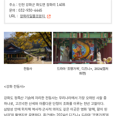
주소 : 인천 강화군 화도면 장화리 1408
문의 : 032-930-4445
URL :
장화리일몰조망지
전등사
드라마 ‘조명가게’, 디즈니+, 2024(캡처
화면)
<강화 전등사>
강화도 정족산 기슭에 자리한 전등사는 우리나라에서 가장 오래된 사찰 중
하나로, 고즈넉한 산세와 아름다운 단청이 조화를 이루는 천년 고찰이다.
삼랑성 안에 위치해 역사적·군사적 의미도 깊은 이곳은 영화 ‘광해, 왕이 된
남자’의 촬영지로 유명하다. 최근에는 2024년 디즈니+ 드라마 ‘조명가게’의