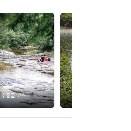
수통골 코스
신성계곡 녹색길 03코스