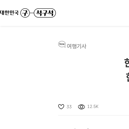
여행기사
12.5K
33