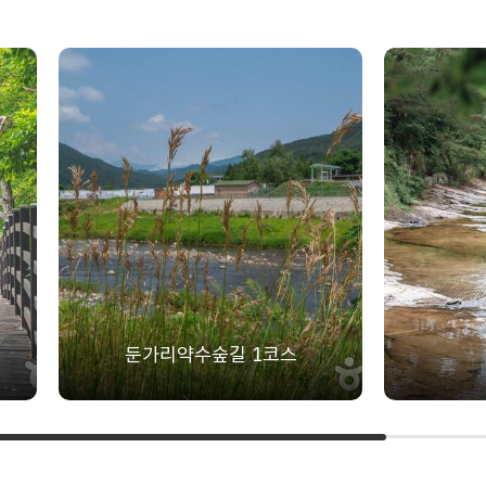
둔가리약수숲길 1코스