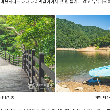
 마을까지는 내내 내리막길이어서 큰 힘 들이지 않고 유유자적하
생태길_05
화천_비수