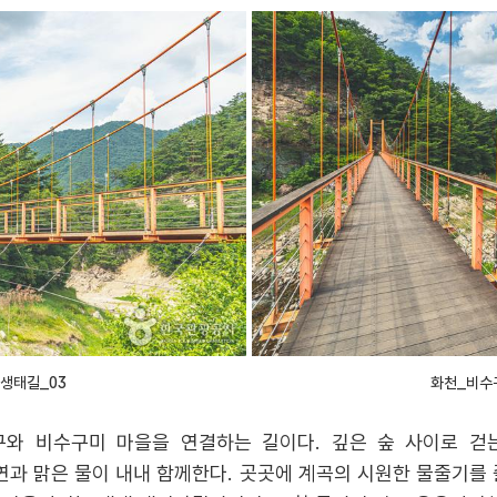
생태길_03
화천_비수
와 비수구미 마을을 연결하는 길이다. 깊은 숲 사이로 걷
연과 맑은 물이 내내 함께한다. 곳곳에 계곡의 시원한 물줄기를