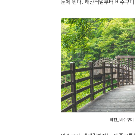
눈에 띈다. 해산터널부터 비수구미
화천_비수구미 