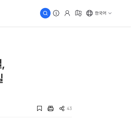
한국어
,
길
43