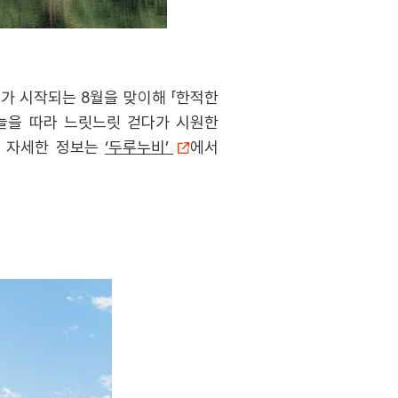
가 시작되는 8월을 맞이해 「한적한
그늘을 따라 느릿느릿 걷다가 시원한
한 자세한 정보는
‘두루누비’
에서