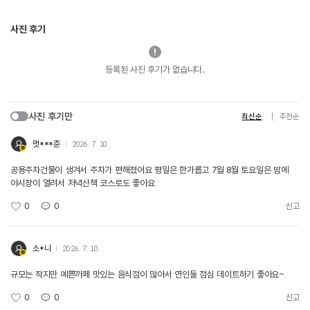
사진 후기
등록된 사진 후기가 없습니다.
사진 후기만
최신순
추천순
멋***준
2026. 7. 10.
공용주차건물이 생겨서 주차가 편해졌어요 평일은 한가롭고 7월 8월 토요일은 밤에
야시장이 열려서 저녁산책 코스로도 좋아요
0
0
신고
소*니
2026. 7. 10.
규모는 작지만 예쁜까페 맛있는 음식점이 많아서 연인들 점심 데이트하기 좋아요~
0
0
신고