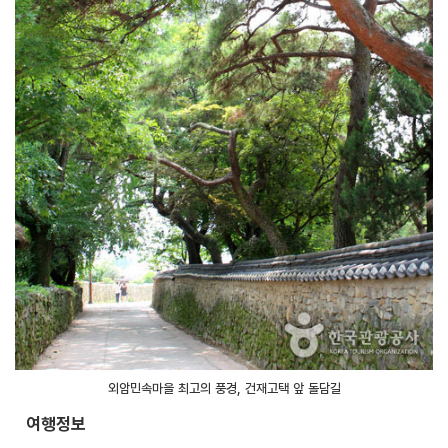
외암민속마을 최고의 풍경, 건재고택 앞 돌담길
여행정보