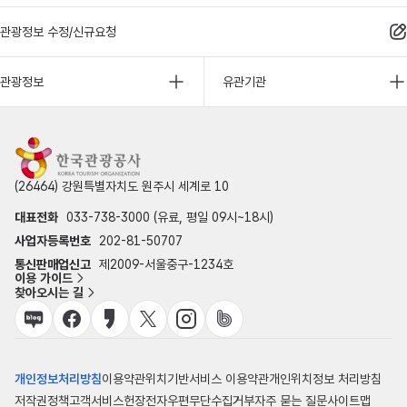
관광정보 수정/신규요청
관광정보
유관기관
(26464) 강원특별자치도 원주시 세계로 10
대표전화
033-738-3000 (유료, 평일 09시~18시)
사업자등록번호
202-81-50707
통신판매업신고
제2009-서울중구-1234호
이용 가이드
찾아오시는 길
개인정보처리방침
이용약관
위치기반서비스 이용약관
개인위치정보 처리방침
저작권정책
고객서비스헌장
전자우편무단수집거부
자주 묻는 질문
사이트맵