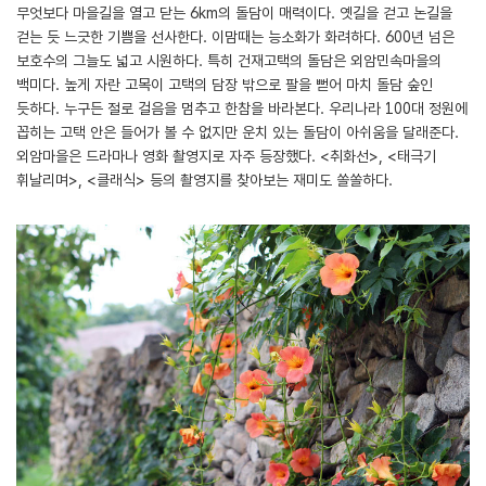
무엇보다 마을길을 열고 닫는 6km의 돌담이 매력이다. 옛길을 걷고 논길을
걷는 듯 느긋한 기쁨을 선사한다. 이맘때는 능소화가 화려하다. 600년 넘은
보호수의 그늘도 넓고 시원하다. 특히 건재고택의 돌담은 외암민속마을의
백미다. 높게 자란 고목이 고택의 담장 밖으로 팔을 뻗어 마치 돌담 숲인
듯하다. 누구든 절로 걸음을 멈추고 한참을 바라본다. 우리나라 100대 정원에
꼽히는 고택 안은 들어가 볼 수 없지만 운치 있는 돌담이 아쉬움을 달래준다.
외암마을은 드라마나 영화 촬영지로 자주 등장했다. <취화선>, <태극기
휘날리며>, <클래식> 등의 촬영지를 찾아보는 재미도 쏠쏠하다.