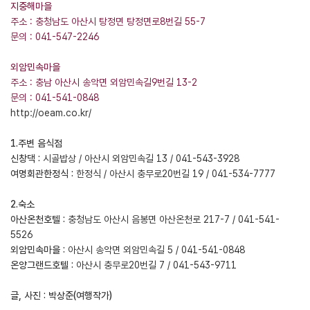
지중해마을
주소 : 충청남도 아산시 탕정면 탕정면로8번길 55-7
문의 : 041-547-2246
외암민속마을
주소 : 충남 아산시 송악면 외암민속길9번길 13-2
문의 : 041-541-0848
http://oeam.co.kr/
1.주변 음식점
신창댁 :
시골밥상 / 아산시 외암민속길 13 / 041-543-3928
여명회관한정식 :
한정식 / 아산시 충무로20번길 19 / 041-534-7777
2.숙소
아산온천호텔 :
충청남도 아산시 음봉면 아산온천로 217-7 / 041-541-
5526
외암민속마을 :
아산시 송악면 외암민속길 5 / 041-541-0848
온양그랜드호텔 :
아산시 충무로20번길 7 / 041-543-9711
글, 사진 : 박상준(여행작가)