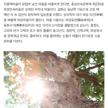
지중해마을이 유럽의 낯선 마을을 떠올리게 한다면, 중요민속문화재 제236호
외암민속마을은 오래된 우리네 마을이다. 설화산 동남쪽 기슭으로 선조 때
예안 이 씨 집안이 정착하며 집성촌을 이뤘다. 성리학의 대가 외암 이간(李柬)
을 배출해 외암마을이라 불린다. 마을 나들이는 외암동천(巍岩洞天)과
동화수석(東華水石)이라 새긴 석각과 산석정을 출발점으로 삼는다. 충청도
고유의 반가 고택과 초가 등이 줄줄이 들고난다. 참판댁, 건재고택, 외암정사
등 문화재급 한옥도 즐비하다. 마을 둘레에는 논들이 에둘러 한가로운 시골
정취를 더한다.