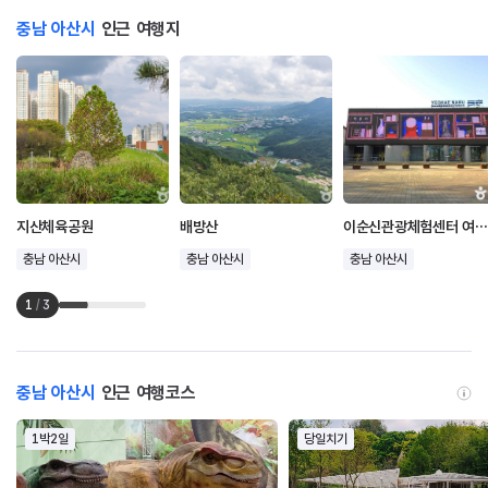
충남 아산시
인근 여행지
지산체육공원
배방산
이순신관광체험센터 여해나루
충남 아산시
충남 아산시
충남 아산시
1
/
3
충남 아산시
인근 여행코스
1박2일
당일치기