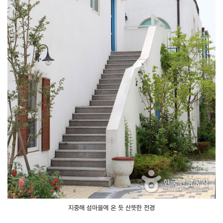
지중해 섬마을에 온 듯 산뜻한 전경