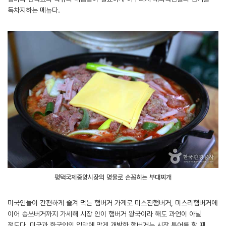
독차지하는 메뉴다.
평택국제중앙시장의 명물로 손꼽히는 부대찌개
미국인들이 간편하게 즐겨 먹는 햄버거 가게로 미스진햄버거, 미스리햄버거에
이어 송쓰버거까지 가세해 시장 안이 햄버거 왕국이라 해도 과언이 아닐
정도다. 미군과 한국인의 입맛에 맞게 개발한 햄버거는 시장 투어를 할 때