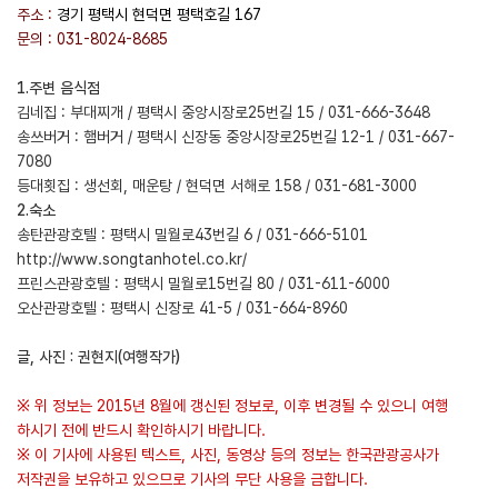
주소 :
경기 평택시 현덕면 평택호길 167
문의 : 031-8024-8685
1.주변 음식점
김네집 : 부대찌개 / 평택시 중앙시장로25번길 15 / 031-666-3648
송쓰버거 : 햄버거 / 평택시 신장동 중앙시장로25번길 12-1 / 031-667-
7080
등대횟집 : 생선회, 매운탕 / 현덕면 서해로 158 / 031-681-3000
2.숙소
송탄관광호텔 : 평택시 밀월로43번길 6 / 031-666-5101
http://www.songtanhotel.co.kr/
프린스관광호텔 : 평택시 밀월로15번길 80 / 031-611-6000
오산관광호텔 : 평택시 신장로 41-5 / 031-664-8960
글, 사진 : 권현지(여행작가)
※ 위 정보는 2015년 8월에 갱신된 정보로, 이후 변경될 수 있으니 여행
하시기 전에 반드시 확인하시기 바랍니다.
※ 이 기사에 사용된 텍스트, 사진, 동영상 등의 정보는 한국관광공사가
저작권을 보유하고 있으므로 기사의 무단 사용을 금합니다.