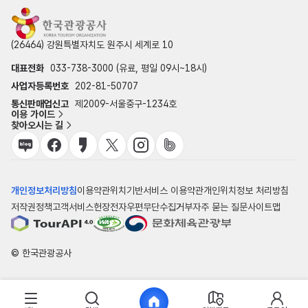
(26464) 강원특별자치도 원주시 세계로 10
대표전화
033-738-3000 (유료, 평일 09시~18시)
사업자등록번호
202-81-50707
통신판매업신고
제2009-서울중구-1234호
이용 가이드
찾아오시는 길
개인정보처리방침
이용약관
위치기반서비스 이용약관
개인위치정보 처리방침
저작권정책
고객서비스헌장
전자우편무단수집거부
자주 묻는 질문
사이트맵
© 한국관광공사