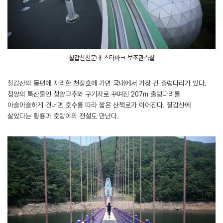
칠갑산천문대 스타파크 보조관측실
칠갑산의 동편에 자리한 천장호에 가면 국내에서 가장 긴 출렁다리가 있다.
청양의 특산물인 청양고추와 구기자로 꾸며진 207m 출렁다리를
아슬아슬하게 건너면 호수를 따라 짧은 산책로가 이어진다. 칠갑산에
살았다는 황룡과 호랑이의 전설도 만난다.