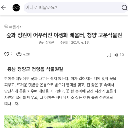
여행기사
숲과 정원이 어우러진 야생화 배움터, 청양 고운식물원
충남 청양군
수정일 : 2019. 4. 19.
2
4.2K
10
충남 청양군 청양읍 식물원길
한여름 더위에도 꽃과 나무는 쉬지 않는다. 해가 길어지는 때에 맞춰 꽃을
피우고, 뜨거운 햇볕을 온몸으로 받으며 열매를 맺고, 진 꽃은 흙 속에서
단단하게 몸을 키우며 내년을 기다린다. 꽃 한 송이에 담긴 시간의 흐름과
자연의 섭리를 배우고, 그 어여쁜 자태에 미소 짓는 여름 숲과 정원으로
떠나보자.