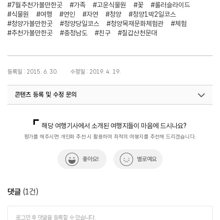
#7월추천가볼만한곳
#가족
#고운식물원
#꽃
#롤러슬라이드
#식물원
#여행
#연인
#자연
#청양
#청양1박2일코스
#청양가볼만한곳
#청양당일코스
#청양목재문화체험관
#체험
#추천가볼만한곳
#충청남도
#친구
#칠갑산천문대
등록일 : 2015. 6. 30.
수정일 : 2019. 4. 19.
콘텐츠 등록 및 수정 문의
국민관광마케팅팀(추천! 가볼만한곳)
033-738-3414
해당 여행기사에서 소개된 여행지들이 마음에 드시나요?
평가를 해주시면 개인화 추천 시 활용하여 최적의 여행지를 추천해 드리겠습니다.
좋아요!
별로예요
댓글
(
1
건)