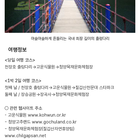
아슬아슬하게 흔들리는 국내 최장 길이의 출렁다리
여행정보
<당일 여행 코스>
천장호 출렁다리→고운식물원→청양목재문화체험장
<1박 2일 여행 코스>
첫째 날 / 천장호 출렁다리→고운식물원→칠갑산천문대 스타파크
둘째 날 / 장승공원→장곡사→청양목재문화체험장
○ 관련 웹사이트 주소
- 고운식물원
www.kohwun.or.kr
- 청양고추랜드
www.gochuland.co.kr
- 청양목재문화체험장(칠갑산자연휴양림)
www.chilgapsan.net