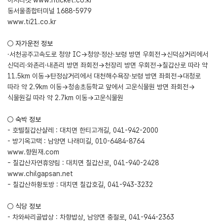
이지티켓
www.hticket.co.kr
동서울종합터미널 1688-5979
www.ti21.co.kr
○ 자가운전 정보
·서천공주고속도로 청양 IC→청양·정산·보령 방면 우회전→신덕삼거리에서
신덕리·와촌리·내촌리 방면 좌회전→천장리 방면 우회전→칠갑산로 따라 약
11.5km 이동→탄정삼거리에서 대천해수욕장·보령 방면 좌회전→대청로
따라 약 2.9km 이동→청송초등학교 앞에서 고운식물원 방면 좌회전→
식물원길 따라 약 2.7km 이동→고운식물원
○ 숙박 정보
- 호텔칠갑산샬레 : 대치면 한티고개길, 041-942-2000
- 방기옥고택 : 남양면 나래미길, 010-6484-8764
www.향원재.com
- 칠갑산자연휴양림 : 대치면 칠갑산로, 041-940-2428
www.chilgapsan.net
- 칠갑산하황토방 : 대치면 칠갑호길, 041-943-3232
○ 식당 정보
- 차와싸리골밥상 : 차향밥상, 남양면 충절로, 041-944-2363