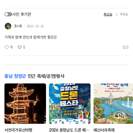
사진 후기만
최신순
추천순
조*옥
2021. 10. 10.
가족과 함께 연인과 함께가면 좋은곳
0
1
신고
충남 청양군
인근 축제/공연/행사
서천국가유산야행
2026 충청남도 드론 페스타
예산사과축제