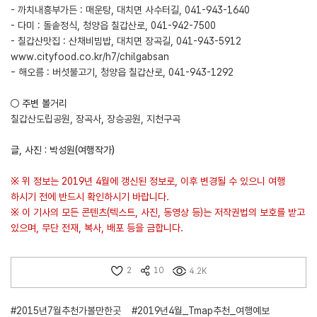
- 까치내흥부가든 : 매운탕, 대치면 사수터길, 041-943-1640
- 다미 : 돌솥정식, 청양읍 칠갑산로, 041-942-7500
- 칠갑산맛집 : 산채비빔밥, 대치면 장곡길, 041-943-5912
www.cityfood.co.kr/h7/chilgabsan
- 해오름 : 버섯불고기, 청양읍 칠갑산로, 041-943-1292
○ 주변 볼거리
칠갑산도립공원, 장곡사, 장승공원, 지천구곡
글, 사진 : 박성원(여행작가)
※ 위 정보는 2019년 4월에 갱신된 정보로, 이후 변경될 수 있으니 여행
하시기 전에 반드시 확인하시기 바랍니다.
※ 이 기사의 모든 콘텐츠(텍스트, 사진, 동영상 등)는 저작권법의 보호를 받고
있으며, 무단 전재, 복사, 배포 등을 금합니다.
2
10
4.2K
#2015년7월추천가볼만한곳
#2019년4월_Tmap추천_여행예보