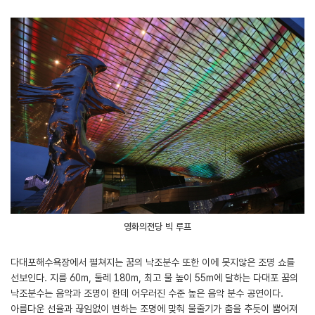
영화의전당 빅 루프
다대포해수욕장에서 펼쳐지는 꿈의 낙조분수 또한 이에 못지않은 조명 쇼를
선보인다. 지름 60m, 둘레 180m, 최고 물 높이 55m에 달하는 다대포 꿈의
낙조분수는 음악과 조명이 한데 어우러진 수준 높은 음악 분수 공연이다.
아름다운 선율과 끊임없이 변하는 조명에 맞춰 물줄기가 춤을 추듯이 뿜어져