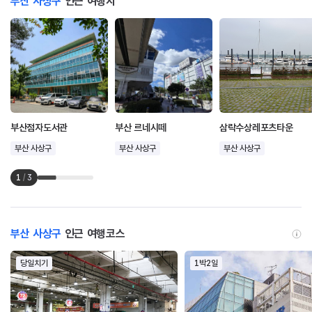
부산 사상구
인근 여행지
부산점자도서관
부산 르네시떼
삼락수상레포츠타운
부산 사상구
부산 사상구
부산 사상구
1
/
3
부산 사상구
인근 여행코스
당일치기
1박2일