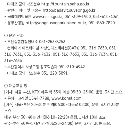
- 다대포 꿈의 낙조분수
http://fountain.saha.go.kr
- 광안리 바다 빛 미술관
http://badavit.suyeong.go.kr
- 국립해양박물관
www.nmm.go.kr
, 051-309-1900, 051-610-4061
- 용두산공원
http://yongdusanpark.bisco.or.kr
, 051-860-7820
○ 문의 전화
- 부산종합관광안내소 051-253-8253
- 컨테이너 아트터미널 사상인디스테이션(CATs) 051-316-7630, 051-
316-7631, 051-316-7632, 051-316-7633, 051-316-7634, 051-
316-7635
- 부산광역시 사상구청 창조학습과 051-310-4942
- 다대포 꿈의 낙조분수 051-220-5891
○ 대중교통 정보
[기차] 서울-부산, KTX 하루 약 55회 이상(05:30~23:00) 운행, 3시간 소요.
* 문의 : 코레일 1544-7788,
www.korail.com
[버스] 서울-부산 20~40분 간격(06:00~다음날 02:00) 운행, 4시간 30분
소요.
대구-부산 30~40분 간격(06:10~22:20) 운행, 1시간 10분 소요.
광주-부산 40분~1시간 간격(06:20~24:00) 운행, 3시간 30분 소요.