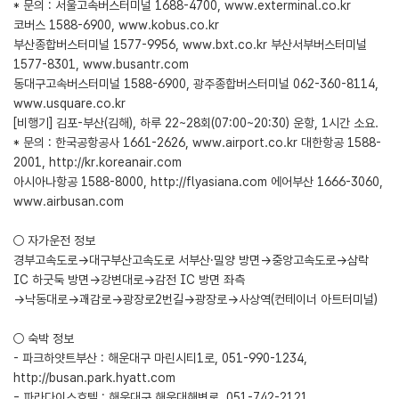
* 문의 : 서울고속버스터미널 1688-4700,
www.exterminal.co.kr
코버스 1588-6900,
www.kobus.co.kr
부산종합버스터미널 1577-9956,
www.bxt.co.kr
부산서부버스터미널
1577-8301,
www.busantr.com
동대구고속버스터미널 1588-6900, 광주종합버스터미널 062-360-8114,
www.usquare.co.kr
[비행기] 김포-부산(김해), 하루 22~28회(07:00~20:30) 운항, 1시간 소요.
* 문의 : 한국공항공사 1661-2626,
www.airport.co.kr
대한항공 1588-
2001,
http://kr.koreanair.com
아시아나항공 1588-8000,
http://flyasiana.com
에어부산 1666-3060,
www.airbusan.com
○ 자가운전 정보
경부고속도로→대구부산고속도로 서부산·밀양 방면→중앙고속도로→삼락
IC 하굿둑 방면→강변대로→감전 IC 방면 좌측
→낙동대로→괘감로→광장로2번길→광장로→사상역(컨테이너 아트터미널)
○ 숙박 정보
- 파크하얏트부산 : 해운대구 마린시티1로, 051-990-1234,
http://busan.park.hyatt.com
- 파라다이스호텔 : 해운대구 해운대해변로, 051-742-2121,