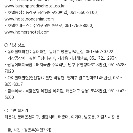
www.busanparadisehotel.co.kr
- 호텔농심 : 동래구 금강공원로20번길, 051-550-2100,
www.hotelnongshim.com
- 호텔호메르스 : 수영구 광안해변로, 051-750-8000,
www.homershotel.com
○ 식당 정보
- 동래할매파전 : 동래파전, 동래구 명륜동94번길, 051-552-0792
- 기장곰장어 : 짚불 곰장어구이, 기장읍 기장해안로, 051-721-2934
- 쌍둥이돼지국밥 : 돼지국밥·수육백반, 남구 유엔평화로13번길, 051-628-
7020
- 가야할매밀면(연산점) : 밀면·비빔면, 연제구 월드컵대로145번길, 051-
865-8017
- 금수복국 : 복맑은탕·복전골·복튀김, 해운대구 중동1로43번길, 051-742-
3600
○ 주변 볼거리
해운대, 동래온천지구, 센텀시티, 태종대, 이기대, 남포동, 자갈치시장 등
- 글, 사진 : 정은주(여행작가)