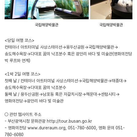
국립해양박물관
국립해양박물관
<당일 여행 코스>
컨테이너 아트터미널 사상스테이션→용두산공원→국립해양박물관→
송도해수욕장→다대포 꿈의 낙조분수 혹은 광안리 바다 빛 미술관(영화의전당
빅 루프와 연계)
<1박 2일 여행 코스>
첫째 날 / 컨테이너 아트터미널 사상스테이션→국립해양박물관→태종대→
송도해수욕장→다대포 꿈의 낙조분수
둘째 날 / 용두산공원→남포동 혹은 자갈치시장→해운대→센텀시티→
영화의전당→광안리 바다 빛 미술관
○ 관련 웹사이트 주소
- 부산광역시청 문화관광
http://tour.busan.go.kr
- 영화의전당
www.dureraum.org
, 051-780-6000, 영화 문의 051-
780-6080