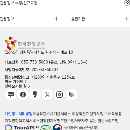
관광정보 수정/신규요청
관광정보
유관기관
(26464) 강원특별자치도 원주시 세계로 10
대표전화
033-738-3000 (유료, 평일 09시~18시)
사업자등록번호
202-81-50707
통신판매업신고
제2009-서울중구-1234호
이용 가이드
찾아오시는 길
개인정보처리방침
이용약관
위치기반서비스 이용약관
개인위치정보 처리방침
저작권정책
고객서비스헌장
전자우편무단수집거부
자주 묻는 질문
사이트맵