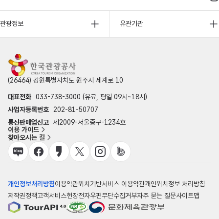
관광정보
유관기관
(26464) 강원특별자치도 원주시 세계로 10
대표전화
033-738-3000 (유료, 평일 09시~18시)
사업자등록번호
202-81-50707
통신판매업신고
제2009-서울중구-1234호
이용 가이드
찾아오시는 길
개인정보처리방침
이용약관
위치기반서비스 이용약관
개인위치정보 처리방침
저작권정책
고객서비스헌장
전자우편무단수집거부
자주 묻는 질문
사이트맵