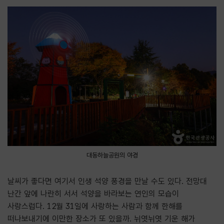
대동하늘공원의 야경
날씨가 좋다면 여기서 인생 석양 풍경을 만날 수도 있다
.
전망대
난간 앞에 나란히 서서 석양을 바라보는 연인의 모습이
사랑스럽다
. 12
월
31
일에 사랑하는 사람과 함께 한해를
떠나보내기에 이만한 장소가 또 있을까
.
뉘엿뉘엿 기운 해가