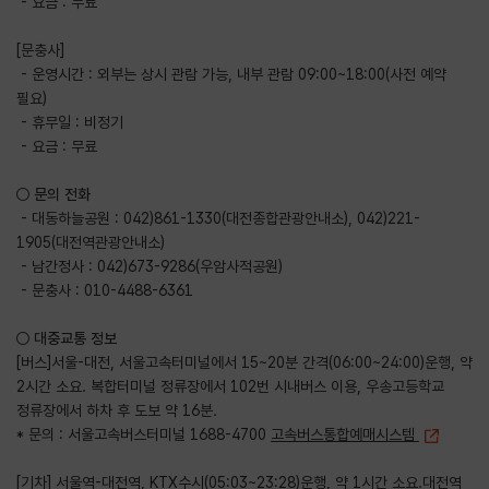
- 요금 : 무료
[문충사]
- 운영시간 : 외부는 상시 관람 가능, 내부 관람 09:00~18:00(사전 예약
필요)
- 휴무일 : 비정기
- 요금 : 무료
○ 문의 전화
- 대동하늘공원 : 042)861-1330(대전종합관광안내소), 042)221-
1905(대전역관광안내소)
- 남간정사 : 042)673-9286(우암사적공원)
- 문충사 : 010-4488-6361
○ 대중교통 정보
[버스]서울-대전, 서울고속터미널에서 15~20분 간격(06:00~24:00)운행, 약
2시간 소요. 복합터미널 정류장에서 102번 시내버스 이용, 우송고등학교
정류장에서 하차 후 도보 약 16분.
* 문의 : 서울고속버스터미널 1688-4700
고속버스통합예매시스템
[기차] 서울역-대전역, KTX수시(05:03~23:28)운행, 약 1시간 소요.대전역