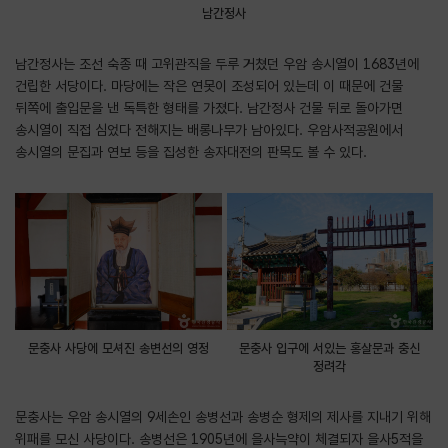
남간정사
남간정사는 조선 숙종 때 고위관직을 두루 거쳤던 우암 송시열이 1683년에
건립한 서당이다. 마당에는 작은 연못이 조성되어 있는데 이 때문에 건물
뒤쪽에 출입문을 낸 독특한 형태를 가졌다. 남간정사 건물 뒤로 돌아가면
송시열이 직접 심었다 전해지는 배롱나무가 남아있다. 우암사적공원에서
송시열의 문집과 연보 등을 집성한 송자대전의 판목도 볼 수 있다.
문충사 사당에 모셔진 송변선의 영정
문충사 입구에 서있는 홍살문과 충신
정려각
문충사는 우암 송시열의 9세손인 송병선과 송병순 형제의 제사를 지내기 위해
위패를 모신 사당이다. 송병선은 1905년에 을사늑약이 체결되자 을사5적을