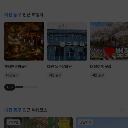
대전 동구
인근 여행지
옛터민속박물관
대전 동구문화원
대청호 벚꽃길
대전 동구
대전 동구
대전 동구
1
/
3
대전 동구
인근 여행코스
2박3일
당일치기