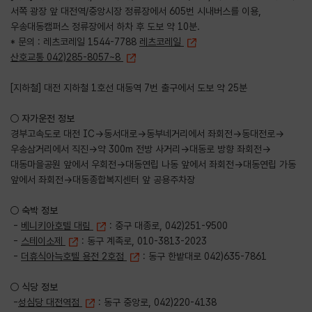
서쪽 광장 앞 대전역/중앙시장 정류장에서 605번 시내버스를 이용,
우송대동캠퍼스 정류장에서 하차 후 도보 약 10분.
* 문의 : 레츠코레일 1544-7788
레츠코레일
산호교통 042)285-8057~8
[지하철] 대전 지하철 1호선 대동역 7번 출구에서 도보 약 25분
○ 자가운전 정보
경부고속도로 대전 IC→동서대로→동부네거리에서 좌회전→동대전로→
우송삼거리에서 직진→약 300m 전방 사거리→대동로 방향 좌회전→
대동마을공원 앞에서 우회전→대동연립 나동 앞에서 좌회전→대동연립 가동
앞에서 좌회전→대동종합복지센터 앞 공용주차장
○ 숙박 정보
-
베니키아호텔 대림
: 중구 대종로, 042)251-9500
-
스테이소제
: 동구 계족로, 010-3813-2023
-
더휴식아늑호텔 용전 2호점
: 동구 한밭대로 042)635-7861
○ 식당 정보
-
성심당 대전역점
: 동구 중앙로, 042)220-4138