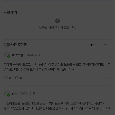
사진 후기
등록된 사진 후기가 없습니다.
사진 후기만
최신순
추천순
s****g
2025. 11. 3.
지대가 높아서 오르고 나면, 풍경이 아주 좋아요 노을도 예쁘고 그 이후에 야경도 너무
좋아요. 대전 전경이 보여서 가볍게 산책하게 좋습니다 ~
0
0
신고
r*h
2024. 12. 19.
대동하늘공원 일몰도 예쁘고 곳곳의 벽화들도 예뻐서 소소하게 산책하고 사진찍기
좋아요 남간정사 근처에 맛집이랑 다른 관광지도 많아서 1박2일코스로 딱 좋았어요 :)