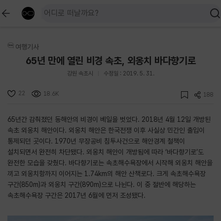
여행기사
65년 만에 열린 비경 속초, 외옹치 바다향기로
강원 속초시
수정일 : 2019. 5. 31.
22
18.6K
188
65년간 감춰졌던 동해안의 비경이 베일을 벗었다. 2018년 4월 12일 개방된
속초 외옹치 해안이다. 외옹치 해안은 한국전쟁 이후 사실상 민간인 출입이
통제되던 곳이다. 1970년 무장공비 침투사건으로 해안경계 철책이
설치되면서 완전히 차단됐다. 외옹치 해안이 개방됨에 따라 ‘바다향기로’도
완전한 모습을 갖췄다. 바다향기로는 속초해수욕장에서 시작해 외옹치 해안을
끼고 외옹치항까지 이어지는 1.74km의 해안 산책로다. 크게 속초해수욕장
구간(850m)과 외옹치 구간(890m)으로 나뉜다. 이 중 절반에 해당하는
속초해수욕장 구간은 2017년 6월에 먼저 조성됐다.