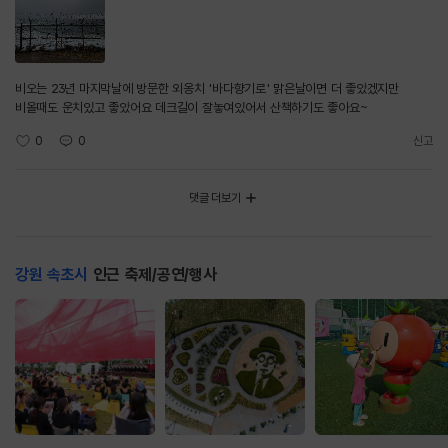
비오는 23년 마지막날에 방문한 외옹치 '바다향기로' 맑은날이면 더 좋았겠지만
비올때도 운치있고 좋았어요 데크길이 잘놓여있어서 산책하기도 좋아요~
0
0
신고
댓글 더보기
강원 속초시
인근 축제/공연/행사