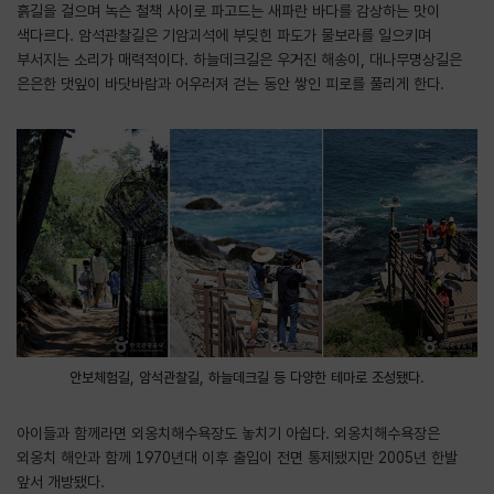
흙길을 걸으며 녹슨 철책 사이로 파고드는 새파란 바다를 감상하는 맛이
색다르다. 암석관찰길은 기암괴석에 부딪힌 파도가 물보라를 일으키며
부서지는 소리가 매력적이다. 하늘데크길은 우거진 해송이, 대나무명상길은
은은한 댓잎이 바닷바람과 어우러져 걷는 동안 쌓인 피로를 풀리게 한다.
안보체험길, 암석관찰길, 하늘데크길 등 다양한 테마로 조성됐다.
아이들과 함께라면 외옹치해수욕장도 놓치기 아쉽다. 외옹치해수욕장은
외옹치 해안과 함께 1970년대 이후 출입이 전면 통제됐지만 2005년 한발
앞서 개방됐다.