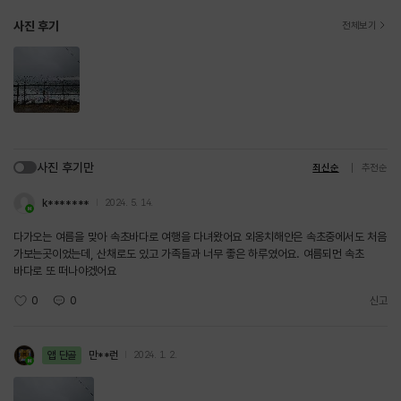
사진 후기
전체보기
사진 후기만
최신순
추천순
k*******
2024. 5. 14.
다가오는 여름을 맞아 속초바다로 여행을 다녀왔어요 외옹치해안은 속초중에서도 처음
가보는곳이었는데, 산채로도 있고 가족들과 너무 좋은 하루였어요. 여름되먼 속초
바다로 또 떠나야겠어요
0
0
신고
앱 단골
만**런
2024. 1. 2.