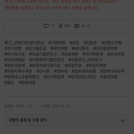
※ 이 기사에 사용된 텍스트, 사진, 동영상 등의 정보는 한국관광공사가
저작권을 보유하고 있으므로 기사의 무단 사용을 금합니다.
22
188
18.6K
#17_18한국관광100선
#가족여행
#강원
#강원권
#강원도여행
#걷기여행
#걷기좋은길
#바다여행
#바다풍경
#바다풍경여행
#바다향기로
#속초가볼만한곳
#속초해변
#아이와함께
#안보여행
#안보체험길
#여름방학가볼만한곳
#여름휴가_미리보기
#연인과함께
#외옹치바다향기로
#외옹치항
#외옹치해변
#외옹치해수욕장
#전시회
#청와대
#청와대미술품
#청와대사랑채
#청와대소장품특별전
#친구와함께
#한국관광100선
#휴양여행
#힐링
#힐링여행
등록일 : 2018. 6. 5.
수정일 : 2019. 5. 31.
콘텐츠 등록 및 수정 문의
국내여행진흥팀(한국관광100선)
033-738-3415