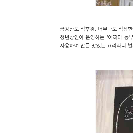
금강산도 식후경. 너무나도 식상한
청년상인이 운영하는 '어쩌다 농부
사용하여 만든 맛있는 요리라니 벌