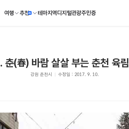
여행
추천
테마
지역
디지털
관광주민증
. 춘(春) 바람 살살 부는 춘천 육
강원 춘천시
수정일 : 2017. 9. 10.