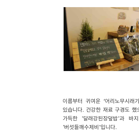
이름부터 귀여운 ‘어리노무시래기
있습니다. 건강한 재료 구경도 했
가득한 '달래강된장덮밥'과 바
'버섯들깨수제비'입니다.