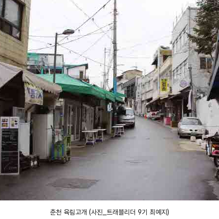
춘천 육림고개 (사진_트래블리더 9기 최예지)