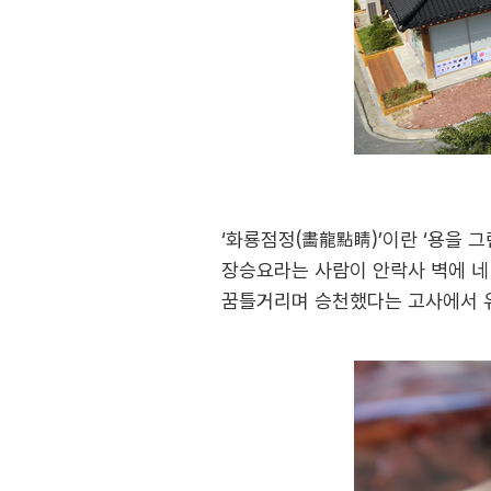
‘화룡점정(畵龍點睛)’이란 ‘용을 
장승요라는 사람이 안락사 벽에 네 
꿈틀거리며 승천했다는 고사에서 