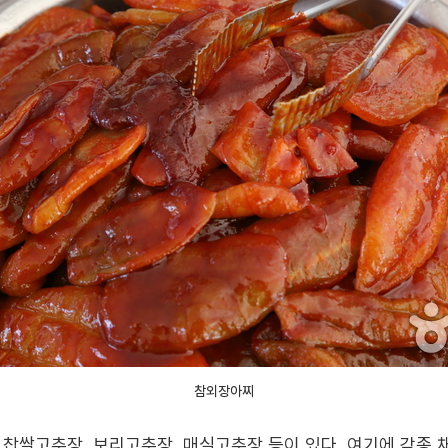
참외장아찌
찹쌀고추장, 보리고추장, 매실고추장 등이 있다. 여기에 각종 