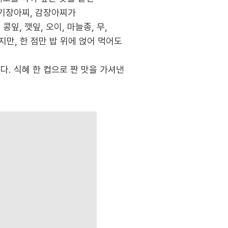
빼기장아찌, 감장아찌가
, 깻잎, 오이, 마늘종, 무,
지만, 한 점만 밥 위에 얹어 먹어도
. 식혜 한 컵으로 짠 맛을 가셔낸