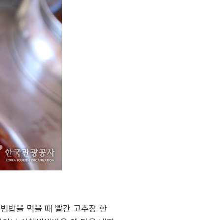
빔밥을 먹을 때 빨간 고추장 한