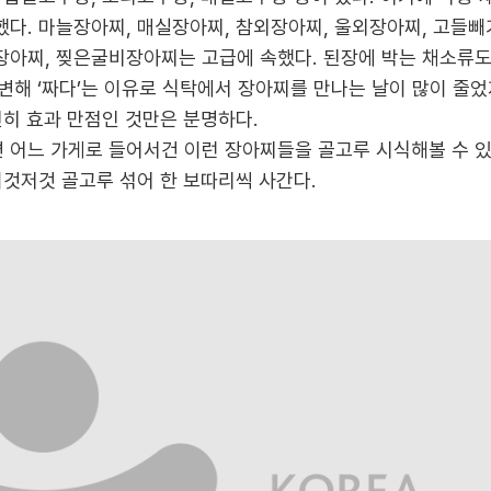
다. 마늘장아찌, 매실장아찌, 참외장아찌, 울외장아찌, 고들
찌, 찢은굴비장아찌는 고급에 속했다. 된장에 박는 채소류도 콩잎
 변해 ‘짜다’는 이유로 식탁에서 장아찌를 만나는 날이 많이 줄었
전히 효과 만점인 것만은 분명하다.
어느 가게로 들어서건 이런 장아찌들을 골고루 시식해볼 수 있다
이것저것 골고루 섞어 한 보따리씩 사간다.