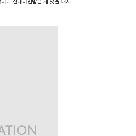
밥이나 산채비빔밥은 제 맛을 내지