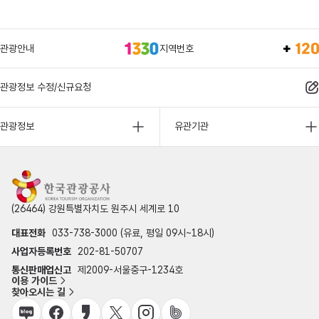
관광안내
지역번호
관광정보 수정/신규요청
관광정보
유관기관
(26464) 강원특별자치도 원주시 세계로 10
대표전화
033-738-3000 (유료, 평일 09시~18시)
사업자등록번호
202-81-50707
통신판매업신고
제2009-서울중구-1234호
이용 가이드
찾아오시는 길