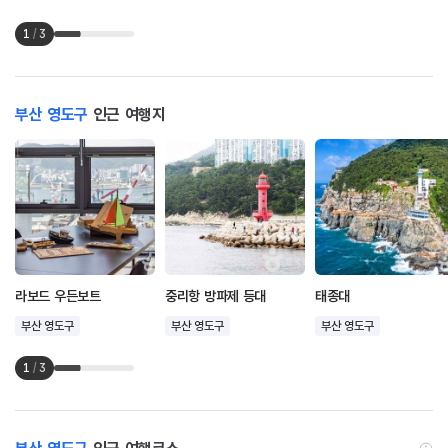
1
/
3
부산 영도구
인근 여행지
라보드 우든보트
중리항 방파제 등대
태종대
부산 영도구
부산 영도구
부산 영도구
1
/
3