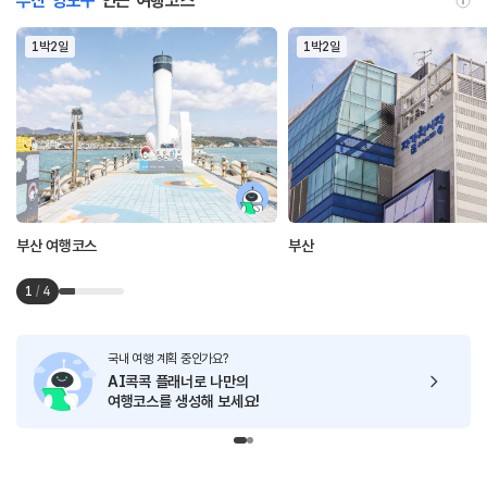
부산 영도구
인근 여행코스
1박2일
1박2일
부산 여행코스
부산
1
/
4
국내 여행 계획 중인가요?
AI콕콕 플래너로
나만의
여행코스를 생성해 보세요!