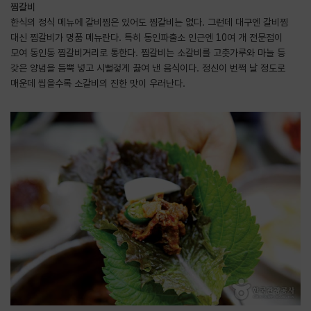
찜갈비
한식의 정식 메뉴에 갈비찜은 있어도 찜갈비는 없다. 그런데 대구엔 갈비찜
대신 찜갈비가 명품 메뉴란다. 특히 동인파출소 인근엔 10여 개 전문점이
모여 동인동 찜갈비거리로 통한다. 찜갈비는 소갈비를 고춧가루와 마늘 등
갖은 양념을 듬뿍 넣고 시뻘겋게 끓여 낸 음식이다. 정신이 번쩍 날 정도로
매운데 씹을수록 소갈비의 진한 맛이 우러난다.