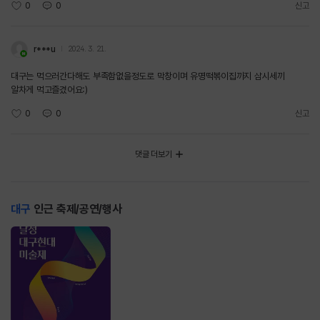
0
0
신고
r***u
2024. 3. 21.
대구는 먹으러간다해도 부족함없을정도로 막창이며 유명떡볶이집까지 삼시세끼
알차게 먹고즐겼어요:)
0
0
신고
댓글 더보기
대구
인근 축제/공연/행사