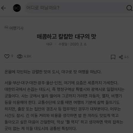
여행기사
매콤하고 칼칼한 대구의 맛
대구
수정일 : 2020. 2. 6.
9
4.8K
46
온몸에 각인되는 강렬한 맛의 도시, 대구로 맛 여행을 떠났다.
서울·부산·대구·대전·광주·울산·인천, 여기에 요즘은 세종까지 가세한다.
대한민국에서 손꼽는 대도시, 즉 행정구역상 특별시와 광역시로 일컬어지는
곳들이다. 사는 곳에서 멀리 떨어져 그곳까지 가려면 자동차, 열차, 비행기
등을 이용해야 한다. 교통수단에 오를 때면 여행의 기분에 살짝 들뜨기도
하지만, 출장 또는 집안의 경조사 등 업무적인 경우가 대부분이다. 머무는
시간도 잠시. 긴 이동 거리와 비용을 생각하면 밥 한 끼라도 맛있게 먹고
돌아오고 싶은 마음이 간절한데, 막상 '뭘 먹지' 하고 생각하면 딱히 잡히는
곳이 없는 게 이들 대도시의 공통된 특징이다.