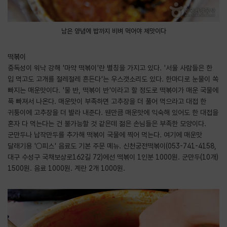
남은 양념에 밥까지 비벼 먹어야 제맛이다
떡볶이
중독성이 워낙 강해 '마약 떡볶이'란 별칭을 가지고 있다. '서울 사람들은 한
입 먹고도 고개를 절레절레 흔든다'는 우스갯소리도 있다. 한마디로 눈물이 쏙
빠지는 매운맛이다. '물 반, 떡볶이 반'이라고 할 정도로 떡볶이가 매운 국물에
푹 빠져서 나온다. 매운맛이 부족하면 고추장을 더 풀어 먹으라고 대접 한
귀퉁이에 고추장을 더 발라 내준다. 웬만큼 매운맛에 익숙해 있어도 한 대접을
혼자 다 먹는다는 건 불가능할 것 같은데 젊은 손님들은 부족한 모양이다.
군만두나 납작만두를 추가해 떡볶이 국물에 찍어 먹는다. 여기에 매운맛
달래기용 '○피스' 음료도 기본 주문 메뉴. 신천궁전떡볶이(053-741-4158,
대구 수성구 국채보상로162길 72)에선 떡볶이 1인분 1000원. 군만두(10개)
1500원. 음료 1000원. 계란 2개 1000원.