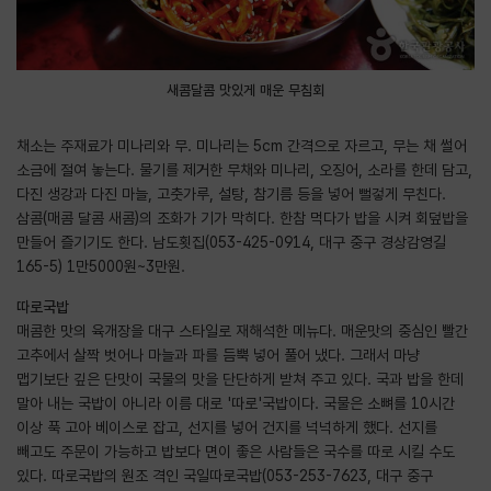
새콤달콤 맛있게 매운 무침회
채소는 주재료가 미나리와 무. 미나리는 5cm 간격으로 자르고, 무는 채 썰어
소금에 절여 놓는다. 물기를 제거한 무채와 미나리, 오징어, 소라를 한데 담고,
다진 생강과 다진 마늘, 고춧가루, 설탕, 참기름 등을 넣어 뻘겋게 무친다.
삼콤(매콤 달콤 새콤)의 조화가 기가 막히다. 한참 먹다가 밥을 시켜 회덮밥을
만들어 즐기기도 한다. 남도횟집(053-425-0914, 대구 중구 경상감영길
165-5) 1만5000원~3만원.
따로국밥
매콤한 맛의 육개장을 대구 스타일로 재해석한 메뉴다. 매운맛의 중심인 빨간
고추에서 살짝 벗어나 마늘과 파를 듬뿍 넣어 풀어 냈다. 그래서 마냥
맵기보단 깊은 단맛이 국물의 맛을 단단하게 받쳐 주고 있다. 국과 밥을 한데
말아 내는 국밥이 아니라 이름 대로 '따로'국밥이다. 국물은 소뼈를 10시간
이상 푹 고아 베이스로 잡고, 선지를 넣어 건지를 넉넉하게 했다. 선지를
빼고도 주문이 가능하고 밥보다 면이 좋은 사람들은 국수를 따로 시킬 수도
있다. 따로국밥의 원조 격인 국일따로국밥(053-253-7623, 대구 중구