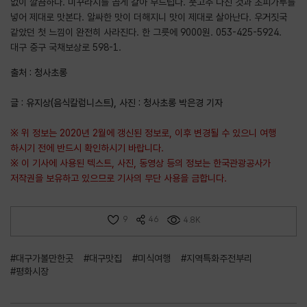
없이 깔끔하다. 미꾸라지를 곱게 갈아 부드럽다. 풋고추 다진 것과 초피가루를
넣어 제대로 맛본다. 알싸한 맛이 더해지니 맛이 제대로 살아난다. 우거짓국
같았던 첫 느낌이 완전히 사라진다. 한 그릇에 9000원. 053-425-5924.
대구 중구 국채보상로 598-1.
출처 : 청사초롱
글 : 유지상(음식칼럼니스트), 사진 : 청사초롱 박은경 기자
※ 위 정보는 2020년 2월에 갱신된 정보로, 이후 변경될 수 있으니 여행
하시기 전에 반드시 확인하시기 바랍니다.
※ 이 기사에 사용된 텍스트, 사진, 동영상 등의 정보는 한국관광공사가
저작권을 보유하고 있으므로 기사의 무단 사용을 금합니다.
9
46
4.8K
#대구가볼만한곳
#대구맛집
#미식여행
#지역특화주전부리
#평화시장