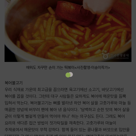
매워도 자꾸만 손이 가는 떡볶이<사진촬영·이송이작가>
복어불고기
우리 식재료 가운데 최고급을 꼽으라면 육고기에선 소고기, 바닷고기에선
복어를 꼽을 것이다. 그런데 대구 사람들은 묘하게도 복어에 매운맛을 듬뿍
입혀서 먹는다. 복어불고기는 뼈를 발라낸 하얀 복어 살을 고춧가루와 마늘 등
매콤한 양념에 버무려 팬에 볶아 낸 음식이다. '담백하고 순한 맛의 복어 살을
굳이 이렇게 뻘겋게 만들어 먹어야 하나' 하는 의구심도 든다. 그래도 복어
요리의 색다른 접근 방법이 젓가락질을 재촉한다. 고춧가루와 마늘이
주재료여서 매운맛이 무척 강하다. 함께 들어 있는 콩나물과 버섯으로 입안을