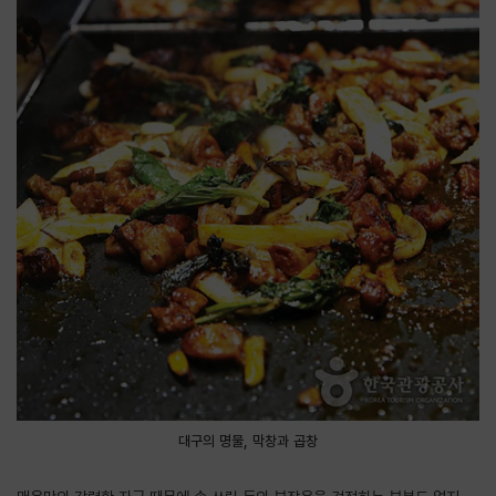
대구의 명물, 막창과 곱창