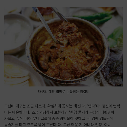
대구의 대표 별미로 손꼽히는 찜갈비
그런데 대구는 조금 다르다. 확실하게 꽂히는 게 있다. '맵다'다. 정신이 번쩍
나는 매운맛이다. 조금 과장해서 표현하면 '한입 물기가 무섭게 머릿밑이
가렵고, 두입 베어 무니 코끝에 송송 땀방울이 맺히고, 세 입째 입놀림에
등줄기를 타고 주르륵 땀이 흐른다'다. 그냥 매운 게 아니라 엄청, 아니