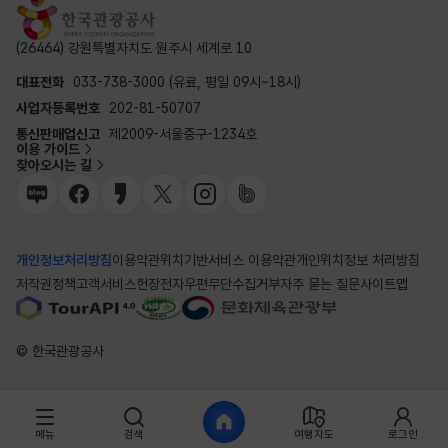
(26464) 강원특별자치도 원주시 세계로 10
대표전화
033-738-3000 (유료, 평일 09시~18시)
사업자등록번호
202-81-50707
통신판매업신고
제2009-서울중구-1234호
이용 가이드
찾아오시는 길
개인정보처리방침
이용약관
위치기반서비스 이용약관
개인위치정보 처리방침
저작권정책
고객서비스헌장
전자우편무단수집거부
자주 묻는 질문
사이트맵
© 한국관광공사
메뉴
검색
여행지도
로그인