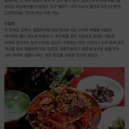
달래지만 그 역시 양념이 짙게 배 있어 쉽지 않다. 영양고추와 의성마늘만을
쓴다는 미성복어불고기(053-767-8877, 대구 수성구 들안로 87) 1인분에
1만3000원. 2인분 이상 주문 가능.
무침회
이 단어도 묘하다. 찜갈비처럼 일반적으로 쓰는 단어의 배열을 뒤집어
대구만의 별난 메뉴로 만들었다. 회무침를 굳이 무침회로 칭하는 까닭은
아무리 생각해도 답이 나오질 않는다. 무침회는 데친 오징어나 소라 등에 갖은
채소를 넣어 매콤하게 무친 요리다. 내륙지방이기 때문에 싱싱한 회를 먹는
것이 어려워 생물이 아닌, 데친 횟감을 사용한 것으로 보인다.