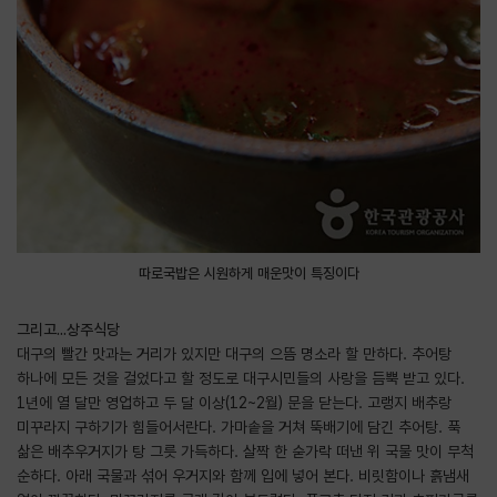
따로국밥은 시원하게 매운맛이 특징이다
그리고...상주식당
대구의 빨간 맛과는 거리가 있지만 대구의 으뜸 명소라 할 만하다. 추어탕
하나에 모든 것을 걸었다고 할 정도로 대구시민들의 사랑을 듬뿍 받고 있다.
1년에 열 달만 영업하고 두 달 이상(12~2월) 문을 닫는다. 고랭지 배추랑
미꾸라지 구하기가 힘들어서란다. 가마솥을 거쳐 뚝배기에 담긴 추어탕. 푹
삶은 배추우거지가 탕 그릇 가득하다. 살짝 한 숟가락 떠낸 위 국물 맛이 무척
순하다. 아래 국물과 섞어 우거지와 함께 입에 넣어 본다. 비릿함이나 흙냄새