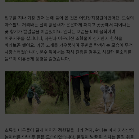
입구를 지나 가장 먼저 눈에 들어 온 것은 어린왕자정원이었어요. 도심의
아스팔트 거리와는 달리 흙냄새가 은은하게 퍼지고 곳곳에서 피어나는
꽃 향기가 발걸음을 이끌었어요. 완다는 코끝을 바삐 움직이며
이곳저곳을 살피더니, 자연과 어우러진 조형물이 신기한지 한참을
바라보곤 했어요. 가끔 고개를 갸우뚱하며 주변을 탐색하는 모습이 무척
사랑스러웠습니다. 분수 앞에서는 잠시 걸음을 멈추고 시원한 물소리를
들으며 여유롭게 풍경을 즐겼습니다.
초록빛 나무들이 길게 이어진 정원길을 따라 걷자, 완다는 마치 자신만의
놀이터를 만난 듯 들뜬 모습이었습니다. 풀잎이 발끝을 스치는 돌길 위를