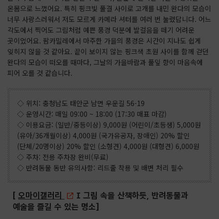
온몸으로 느꼈어요. 특히 핑크빛 풀결 사이로 고개를 내민 완다의 모습이
너무 사랑스러워서 저도 모르게 카메라 셔터를 여러 번 눌렀답니다. 어느
각도에서 찍어도 그림처럼 예쁜 풍경 덕분에 발걸음을 떼기 어려운
곳이었어요. 팜카밀레에서 마주한 가을의 풍경은 시간이 지나도 쉽게
잊히지 않을 것 같아요. 끝이 보이지 않는 핑크색 초원 사이를 함께 걷던
완다의 모습이 떠오를 때마다, 그날의 가을바람과 풀잎 향이 마음속에
피어 오를 것 같습니다.
◇ 위치: 충청남도 태안군 남면 우운길 56-19
◇ 운영시간: 매일 09:00 ~ 18:00 (17:30 매표 마감)
◇ 이용요금: (일반/중등이상) 9,000원 (어린이/초등생) 5,000원
(유아/36개월이상) 4,000원 (국가유공자, 장애인) 20% 할인
(단체/20명이상) 20% 할인 (소형견) 4,000원 (대형견) 6,000원
◇ 주차: 전용 주차장 완비(무료)
◇ 반려동물 동반 유의사항: 리드줄 착용 및 배변 처리 필수
[
오마이갤러리
I 그림 속을 산책하듯, 반려동물과
예술을 즐길 수 있는 명소]