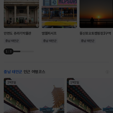
안면도 쥬라기박물관
엠엘피서프
몽산포오토캠핑장2구역
충남 태안군
충남 태안군
충남 태안군
1
/
3
충남 태안군
인근 여행코스
2박3일
1박2일