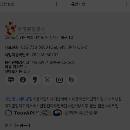
관광정보
유관기관
(26464) 강원특별자치도 원주시 세계로 10
대표전화
033-738-3000 (유료, 평일 09시~18시)
사업자등록번호
202-81-50707
통신판매업신고
제2009-서울중구-1234호
이용 가이드
찾아오시는 길
개인정보처리방침
이용약관
위치기반서비스 이용약관
개인위치정보 처리방침
저작권정책
고객서비스헌장
전자우편무단수집거부
자주 묻는 질문
사이트맵
© 한국관광공사