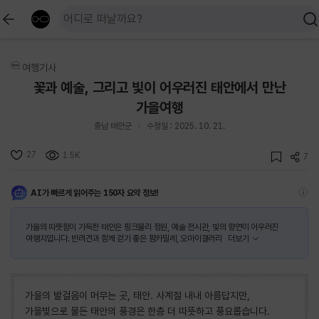
여행기사
꽃과 예술, 그리고 빛이 어우러진 태안에서 만난
가을여행
충남 태안군
수정일 : 2025. 10. 21.
27
1.5K
7
AI가 빠르게 읽어주는 150자 요약 정보!
가을의 따뜻함이 가득한 태안은 핑크뮬리 정원, 예술 전시관, 빛의 향연이 어우러진
여행지입니다. 반려견과 함께 걷기 좋은 팜카밀레, 오마이갤러리
더보기
가을의 발걸음이 머무는 곳, 태안. 사계절 내내 아름답지만,
가을빛으로 물든 태안의 풍경은 한층 더 따뜻하고 풍요롭습니다.