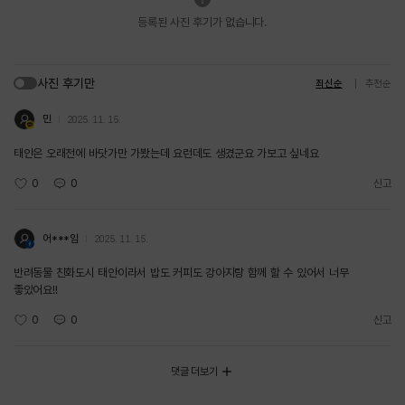
등록된 사진 후기가 없습니다.
사진 후기만
최신순
추천순
민
2025. 11. 15.
태안은 오래전에 바닷가만 가봤는데 요런데도 생겼군요 가보고 싶네요
0
0
신고
어***임
2025. 11. 15.
반려동물 친화도시 태안이라서 밥도 커피도 강아지랑 함께 할 수 있어서 너무
좋았어요!!
0
0
신고
댓글 더보기