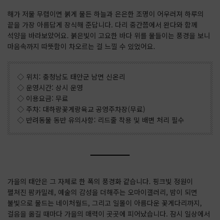
해가 저물 무렵이면 붉게 물든 하늘과 은은한 조명이 어우러져 하루의
끝을 가장 아름답게 장식해 준답니다. 다리 중간쯤에서 완다와 함께
석양을 바라보았어요. 붉은빛이 고요한 바다 위를 물들이는 풍경을 보니
마음속까지 따뜻함이 차오르는 걸 느낄 수 있었어요.
◇ 위치: 충청남도 태안군 남면 신온리
◇ 운영시간: 상시 운영
◇ 이용요금: 무료
◇ 주차: 대하랑꽃게랑육교 공영주차장(무료)
◇ 반려동물 동반 유의사항: 리드줄 착용 및 배변 처리 필수
가을의 태안은 그 자체로 한 폭의 풍경화 같습니다. 핑크빛 정원이
펼쳐진 팜카밀레, 예술의 감성을 더해주는 오마이갤러리, 밤이 되면
불빛으로 물드는 네이처월드, 그리고 일몰이 아름다운 꽃게다리까지,
걸음을 옮길 때마다 가을의 매력이 곳곳에 피어났습니다. 잠시 일상에서