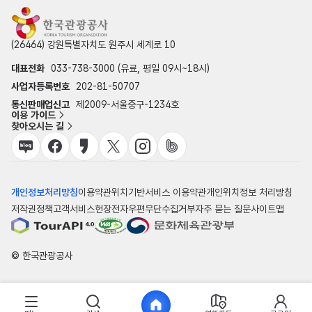
(26464) 강원특별자치도 원주시 세계로 10
대표전화
033-738-3000 (유료, 평일 09시~18시)
사업자등록번호
202-81-50707
통신판매업신고
제2009-서울중구-1234호
이용 가이드
찾아오시는 길
개인정보처리방침
이용약관
위치기반서비스 이용약관
개인위치정보 처리방침
저작권정책
고객서비스헌장
전자우편무단수집거부
자주 묻는 질문
사이트맵
© 한국관광공사