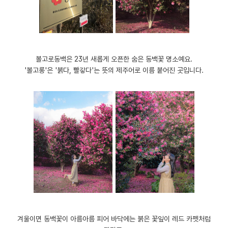
​볼고로동백은 23년 새롭게 오픈한 숨은 동백꽃 명소예요.
'볼고롱'은 '붉다, 빨갛다'는 뜻의 제주어로 이름 붙어진 곳입니다.
겨울이면 동백꽃이 아름아름 피어 바닥에는 붉은 꽃잎이 레드 카펫처럼