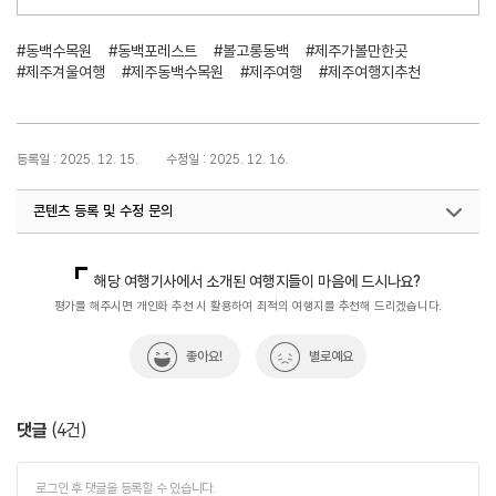
#동백수목원
#동백포레스트
#볼고롱동백
#제주가볼만한곳
#제주겨울여행
#제주동백수목원
#제주여행
#제주여행지추천
등록일 : 2025. 12. 15.
수정일 : 2025. 12. 16.
콘텐츠 등록 및 수정 문의
국내디지털마케팅팀
033-371-2867
해당 여행기사에서 소개된 여행지들이 마음에 드시나요?
평가를 해주시면 개인화 추천 시 활용하여 최적의 여행지를 추천해 드리겠습니다.
좋아요!
별로예요
댓글
(
4
건)