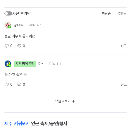
사진 후기만
최신순
추천순
냥**리
2026. 4. 1.
정말 너무 아름다워요~~
0
0
신고
지역 명예 주민
미*
2026. 1. 1.
꼭 가고 싶은 곳
0
0
신고
댓글 더보기
제주 서귀포시
인근 축제/공연/행사