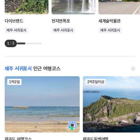
다이브랜드
천지연폭포
세계술박물관
제주 서귀포시
제주 서귀포시
제주 서귀포시
1
/
3
제주 서귀포시
인근 여행코스
1박2일
2박3일이상
제주도 여행코스
제주도동백여행