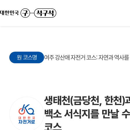
여주 강산애 자전거 코스: 자연과 역사를
원 코스명
생태천(금당천, 한천)
백소 서식지를 만날 수
코스