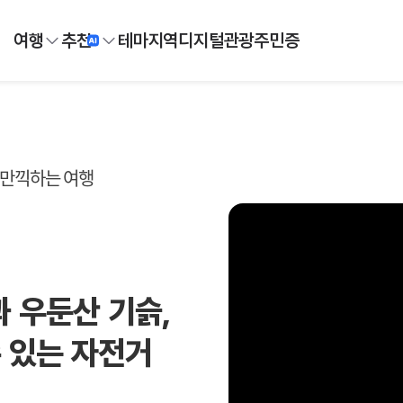
여행
추천
테마
지역
디지털
관광주민증
 만끽하는 여행
과 우둔산 기슭,
 있는 자전거