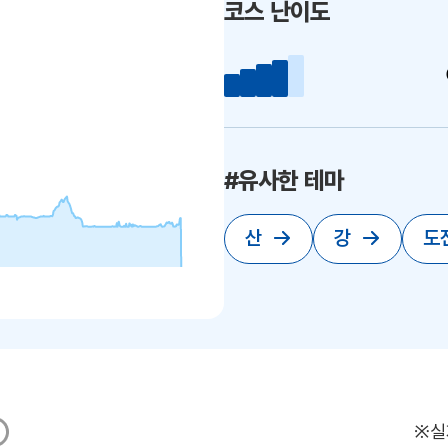
코스 난이도
#유사한 테마
산
강
도
※실