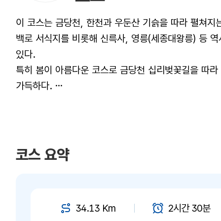
이 코스는 금당천, 한천과 우둔산 기슭을 따라 펼쳐지
백로 서식지를 비롯해 신륵사, 영릉(세종대왕릉) 등 
있다.
특히 봄이 아름다운 코스로 금당천 십리벚꽃길을 따라
가득하다.
또 여주세계생활도자관과 여주박물관 등 지역 문화와 
명소도 만날 수 있다.
코스 요약
34.13 Km
2시간 30분