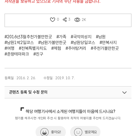
저작권을 보유하고 있으므로 기사의 무단 사용을 금합니다.
0
3
2K
#2016년3월추천가볼만한곳
#가족
#국악의성지
#남원
#남원1박2일코스
#남원가볼만한곳
#남원당일코스
#만복사지
#여행
#전북특별자치도
#체험
#추어탕거리
#추천가볼만한곳
#춘향테마파크
#친구
등록일 : 2016. 2. 26.
수정일 : 2019. 10. 7.
콘텐츠 등록 및 수정 문의
국민관광마케팅팀(추천! 가볼만한곳)
033-738-3414
해당 여행기사에서 소개된 여행지들이 마음에 드시나요?
평가를 해주시면 개인화 추천 시 활용하여 최적의 여행지를 추천해 드리겠습니다.
좋아요!
별로예요