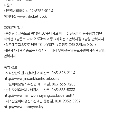
* 문의
센트럴시티터미널 02-6282-0114
이지티켓
www.hticket.co.kr
자가운전 정보
-순천완주고속도로 북남원 IC→대사로 따라 3.84km 이동→함양 방면
좌회전→남문로 따라 2.93km 이동→좌회전→만복사길→남원 만복사지
-광주대구고속도로 남원 IC→우회전→충정로 따라 2.9km 이동→
서문사거리→의충로→시장사거리에서 우회전→남문로→만복사길→남원
만복사지
숙박 정보
-지리산칸호텔 : 산내면 지리산로, 063-626-2114
http://www.jirisankhanhotel.com/
-그린피아모텔 : 주천면 제바위길, 063-636-7200
-남원자연휴양림 : 남원시 보산로, 063-633-5333
http://www.namwonhuyang.co.kr/default/
-지리산순이네흙집 : 산내면 중황길, 010-9032-5902
http://www.soonyee.kr/