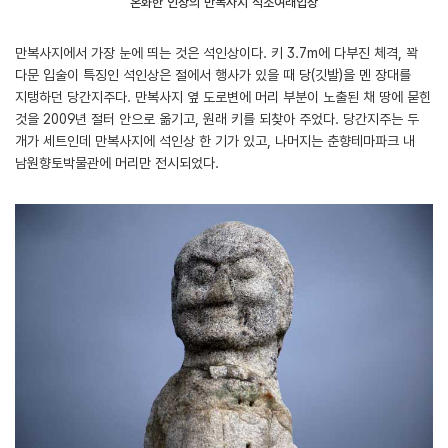
온화한 인상의 만복사지 석조여래입상
만복사지에서 가장 눈에 띄는 것은 석인상이다. 키 3.7m에 다부진 체격, 꽉
다문 입술이 특징인 석인상은 절에서 행사가 있을 때 당(깃발)을 멘 장대를
지탱하던 당간지주다. 만복사지 옆 도로변에 머리 부분이 노출된 채 땅에 묻힌
것을 2009년 절터 안으로 옮기고, 원래 키를 되찾아 주었다. 당간지주는 두
개가 세트인데 만복사지에 석인상 한 기가 있고, 나머지는 춘향테마파크 내
남원향토박물관에 머리만 전시되었다.