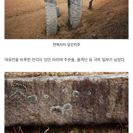
만복사지 당간지주
대웅전을 비롯한 전각이 있던 자리에 주춧돌, 돌계단 등 극히 일부가 남았다.