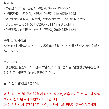
식당 정보
-부산집 : 추어탕, 남원시 요천로, 063-632-7823
-새집추어탕 : 추어탕, 남원시 요천로, 063-625-2443
-황산토종정육식당 : 삼겹살, 운봉읍 황산로, 063-634-7293
http://www.063-634-7293.kti114.net/idx.htm
-심원첫집 : 산채정식, 남원시 모정길, 063-632-5475
축제 및 행사정보
-지리산뱀사골고로쇠약수제 : 2016년 3월 초, 뱀사골 반선주차장, 063-
620-5774
주변볼거리
-광한루원, 실상사, 지리산허브밸리, 육모정, 뱀사골, 남원항공우주천문대,
만인의총, 남원교룡산성, 혼불문학관 등
글, 사진 : 김숙현(여행작가)
※ 위 정보는 2019년 10월에 갱신된 정보로, 이후 변경될 수 있으니 여행
하시기 전에 반드시 확인하시기 바랍니다.
※ 이 기사에 사용된 텍스트, 사진, 동영상 등의 정보는 한국관광공사가