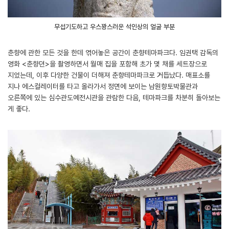
무섭기도하고 우스꽝스러운 석인상의 얼굴 부분
춘향에 관한 모든 것을 한데 엮어놓은 공간이 춘향테마파크다. 임권택 감독의
영화 <춘향뎐>을 촬영하면서 월매 집을 포함해 초가 몇 채를 세트장으로
지었는데, 이후 다양한 건물이 더해져 춘향테마파크로 거듭났다. 매표소를
지나 에스컬레이터를 타고 올라가서 정면에 보이는 남원향토박물관과
오른쪽에 있는 심수관도예전시관을 관람한 다음, 테마파크를 차분히 돌아보는
게 좋다.