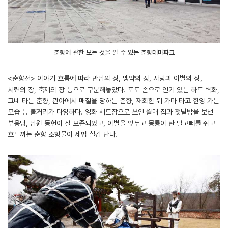
춘향에 관한 모든 것을 알 수 있는 춘향테마파크
<춘향전> 이야기 흐름에 따라 만남의 장, 맹약의 장, 사랑과 이별의 장,
시련의 장, 축제의 장 등으로 구분해놓았다. 포토 존으로 인기 있는 하트 벽화,
그네 타는 춘향, 관아에서 매질을 당하는 춘향, 재회한 뒤 가마 타고 한양 가는
모습 등 볼거리가 다양하다. 영화 세트장으로 쓰인 월매 집과 첫날밤을 보낸
부용당, 남원 동헌이 잘 보존되었고, 이별을 앞두고 몽룡이 탄 말고삐를 쥐고
흐느끼는 춘향 조형물이 제법 실감 난다.