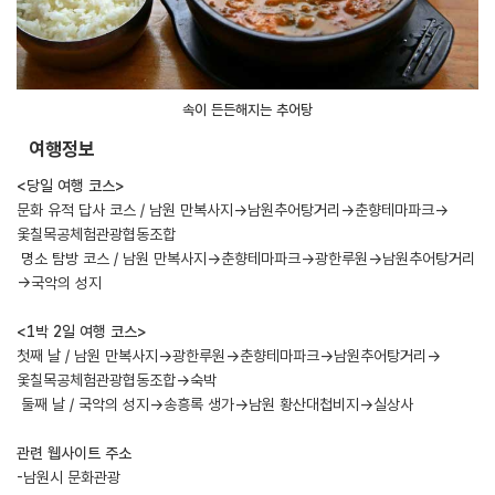
속이 든든해지는 추어탕
여행정보
<당일 여행 코스>
문화 유적 답사 코스 / 남원 만복사지→남원추어탕거리→춘향테마파크→
옻칠목공체험관광협동조합
명소 탐방 코스 / 남원 만복사지→춘향테마파크→광한루원→남원추어탕거리
→국악의 성지
<1박 2일 여행 코스>
첫째 날 / 남원 만복사지→광한루원→춘향테마파크→남원추어탕거리→
옻칠목공체험관광협동조합→숙박
둘째 날 / 국악의 성지→송흥록 생가→남원 황산대첩비지→실상사
관련 웹사이트 주소
-남원시 문화관광