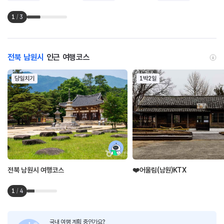
1
/
3
전북 남원시
인근 여행코스
당일치기
1박2일
전북 남원시 여행코스
❤️어울림(남원)KTX
1
/
4
국내 여행 계획 중인가요?