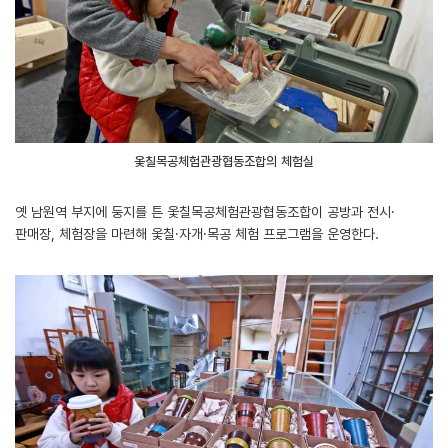
옻칠목공체험관광협동조합의 체험실
옛 남원역 부지에 둥지를 튼 옻칠목공체험관광협동조합이 공방과 전시·
판매장, 체험장을 마련해 옻칠·자개·목공 체험 프로그램을 운영한다.