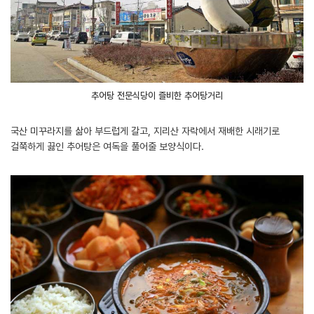
추어탕 전문식당이 즐비한 추어탕거리
국산 미꾸라지를 삶아 부드럽게 갈고, 지리산 자락에서 재배한 시래기로
걸쭉하게 끓인 추어탕은 여독을 풀어줄 보양식이다.