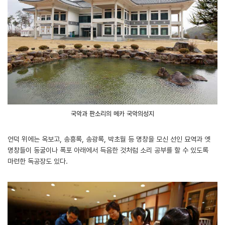
국악과 판소리의 메카 국악의성지
언덕 위에는 옥보고, 송흥록, 송광록, 박초월 등 명창을 모신 선인 묘역과 옛
명창들이 동굴이나 폭포 아래에서 득음한 것처럼 소리 공부를 할 수 있도록
마련한 독공장도 있다.