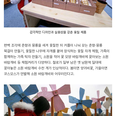
감각적인 디자인과 실용성을 갖춘 옻칠 제품
편백 조각에 춘향과 몽룡을 새겨 옻칠한 뒤 커플이 나눠 갖는 춘향·몽룡
목걸이 만들기, 옻칠한 나무에 자개를 붙여 장식하는 옻칠 자개 체험, 가족이
함께하는 가족 탁자 만들기, 소원을 적어 꽃 모양 바람개비에 꽂아보는 소원
바람개비 등 체험거리가 다양하다. 철로가 일부 남은 옛 남원역 일대에
꽂아놓은 소원 바람개비 수천 개가 인상적이다. 봄이면 양귀비꽃, 가을이면
코스모스가 만발해 소원 바람개비와 어우러진다고.