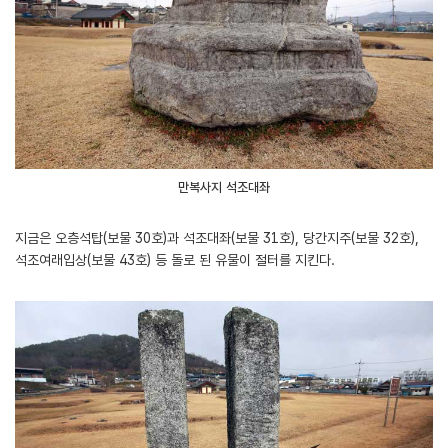
만복사지 석조대좌
지금은 오층석탑(보물 30호)과 석조대좌(보물 31호), 당간지주(보물 32호),
석조여래입상(보물 43호) 등 돌로 된 유물이 절터를 지킨다.