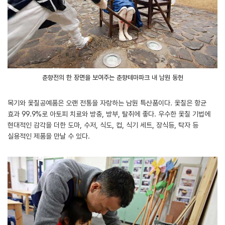
춘향전의 한 장면을 보여주는 춘향테마파크 내 남원 동헌
목기와 옻칠공예품은 오랜 전통을 자랑하는 남원 특산품이다. 옻칠은 항균
효과 99.9%로 아토피 치료와 방충, 방부, 탈취에 좋다. 우수한 옻칠 기법에
현대적인 감각을 더한 도마, 수저, 식도, 컵, 식기 세트, 장식등, 탁자 등
실용적인 제품을 만날 수 있다.