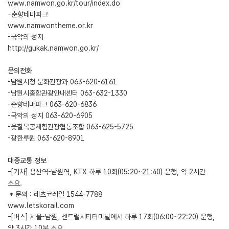
www.namwon.go.kr/tour/index.do
-춘향테마파크
www.namwontheme.or.kr
-국악의 성지
http://gukak.namwon.go.kr/
문의전화
-남원시청 문화관광과 063-620-6161
-남원시종합관광안내센터 063-632-1330
-춘향테마파크 063-620-6836
-국악의 성지 063-620-6905
-옻칠목공체험관광협동조합 063-625-5725
-광한루원 063-620-8901
대중교통 정보
-[기차] 용산역-남원역, KTX 하루 10회(05:20~21:40) 운행, 약 2시간
소요.
* 문의 : 레츠코레일 1544-7788
www.letskorail.com
-[버스] 서울-남원, 센트럴시티터미널에서 하루 17회(06:00~22:20) 운행,
약 3시간 10분 소요.