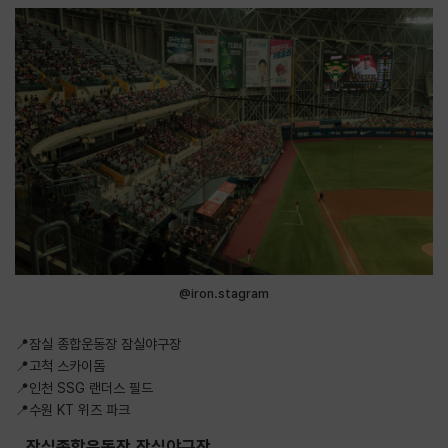
@iron.stagram
📍잠실 종합운동장 잠실야구장
📍고척 스카이돔
📍인천 SSG 랜더스 필드
📍수원 KT 위즈 파크
잠실종합운동장 잠실야구장