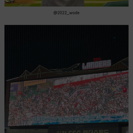
@2022_wode