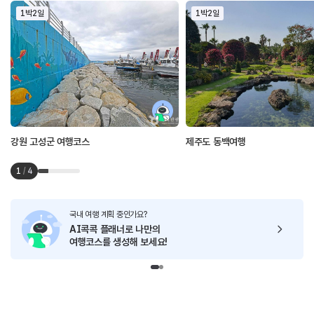
1박2일
1박2일
강원 고성군 여행코스
제주도 동백여행
1
/
4
국내 여행 계획 중인가요?
AI콕콕 플래너로
나만의
여행코스를 생성해 보세요!