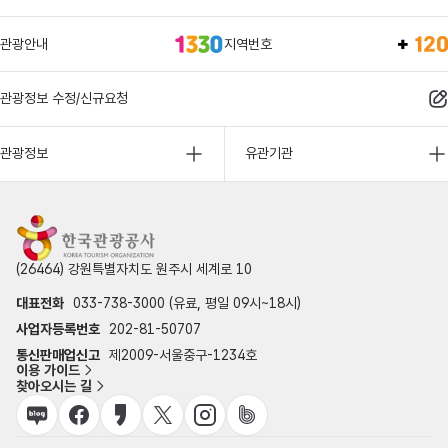
관광안내
지역번호
관광정보 수정/신규요청
관광정보
유관기관
(26464) 강원특별자치도 원주시 세계로 10
대표전화
033-738-3000 (유료, 평일 09시~18시)
사업자등록번호
202-81-50707
통신판매업신고
제2009-서울중구-1234호
이용 가이드
찾아오시는 길