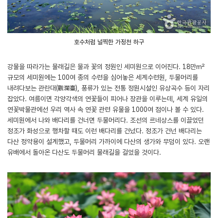
호수처럼 널찍한 가정천 하구
강물을 따라가는 물래길은 물과 꽃의 정원인 세미원으로 이어진다. 18만㎡
규모의 세미원에는 100여 종의 수련을 심어놓은 세계수련원, 두물머리를
내려다보는 관란대(觀瀾臺), 풍류가 있는 전통 정원시설인 유상곡수 등이 자리
잡았다. 여름이면 각양각색의 연꽃들이 피어나 장관을 이루는데, 세계 유일의
연꽃박물관에선 우리 역사 속 연꽃 관련 유물을 1000여 점이나 볼 수 있다.
세미원에서 나와 배다리를 건너면 두물머리다. 조선의 르네상스를 이끌었던
정조가 화성으로 행차할 때도 이런 배다리를 건넜다. 정조가 건넌 배다리는
다산 정약용이 설계했고, 두물머리 가까이에 다산의 생가와 무덤이 있다. 오랜
유배에서 돌아온 다산도 두물머리 물래길을 걸었을 것이다.