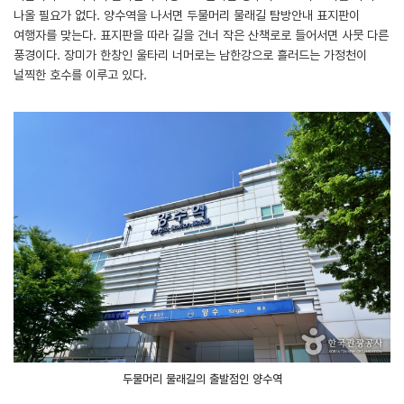
나올 필요가 없다. 양수역을 나서면 두물머리 물래길 탐방안내 표지판이
여행자를 맞는다. 표지판을 따라 길을 건너 작은 산책로로 들어서면 사뭇 다른
풍경이다. 장미가 한창인 울타리 너머로는 남한강으로 흘러드는 가정천이
널찍한 호수를 이루고 있다.
두물머리 물래길의 출발점인 양수역