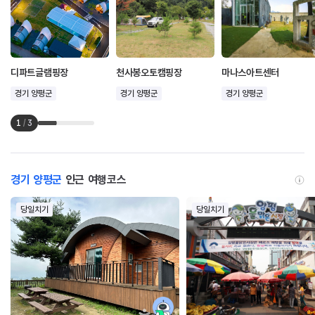
디파트글램핑장
천사봉오토캠핑장
마나스아트센터
경기 양평군
경기 양평군
경기 양평군
1
/
3
경기 양평군
인근 여행코스
당일치기
당일치기