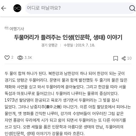
여행기사
두물머리가 들려주는 인생(인문학, 생태) 이야기
경기 양평군
수정일 : 2019. 7. 18.
2
3.3K
10
두 물이 합쳐 하나가 된다. 북한강과 남한강이 하나 되어 한강이 되는 곳이
경기도 양평군 두물머리다. 문명이 물과 함께 발전했듯 두 줄기의 물은 많은
재화와 사연을 싣고 와서 두물머리에 쏟아놓았다. 그리고 한강을 따라 서울
뚝섬과 마포나루로 들어갔으니 두물머리 나루터는 물류의 중심이었다.
1973년 팔당댐이 완공되고 육로가 생기면서 두물머리는 그 빛을 잠시
잃었다. 그러나 낭중지추(囊中之錐) 아니던가. 이른 아침 팔당호에서 피어나는
물안개, 옛 영화를 간직한 나루터, 강가의 수양버들이 어우러진 그림 같은
자연 풍광이 우리에게 시가 되고 쉼이 되면서 두물머리는 또 다른 이야기를
쓰고 있다. 오랜 세월을 품은 인문학과 아름다운 생태의 만남, 두물머리의
인생(인문학, 생태) 이야기가 강물을 따라 흐른다.