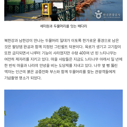
세미원과 두물머리를 잇는 배다리
북한강과 남한강이 만나는 두물머리 일대가 이토록 한가로운 풍경으로 남은
것은 팔당댐 완공과 함께 지정된 그린벨트 덕분이다. 육로가 생기고 고기잡이
또한 금지되면서 나루터 기능이 사라졌지만 수령 400여 년 된 느티나무는
여전히 제자리를 지키고 있다. 마을 사람들은 지금도 느티나무 아래서 일 년에
한 번씩 마을과 나라의 안녕을 비는 도당제를 지내고 있다. 나무 옆 뻥 뚫린
액자는 인근의 붉은 공중전화 부스와 함께 두물머리를 찾는 관광객들에게
기념촬영 명소가 되었다.