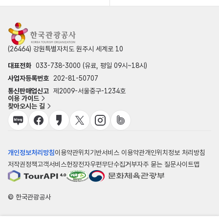
(26464) 강원특별자치도 원주시 세계로 10
대표전화
033-738-3000 (유료, 평일 09시~18시)
사업자등록번호
202-81-50707
통신판매업신고
제2009-서울중구-1234호
이용 가이드
찾아오시는 길
개인정보처리방침
이용약관
위치기반서비스 이용약관
개인위치정보 처리방침
저작권정책
고객서비스헌장
전자우편무단수집거부
자주 묻는 질문
사이트맵
© 한국관광공사