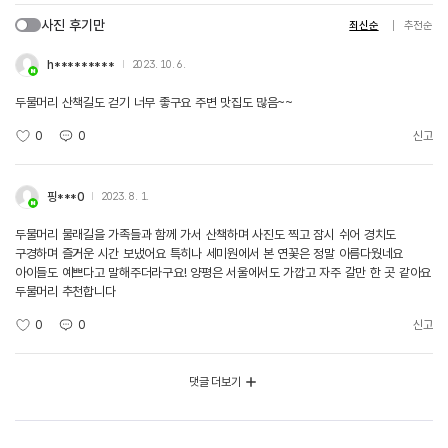
사진 후기만
최신순
추천순
h*********
2023. 10. 6.
두물머리 산책길도 걷기 너무 좋구요 주변 맛집도 많음~~
0
0
신고
핑***0
2023. 8. 1.
두물머리 물래길을 가족들과 함께 가서 산책하며 사진도 찍고 잠시 쉬어 경치도
구경하며 즐거운 시간 보냈어요 특히나 세미원에서 본 연꽃은 정말 아름다웠네요
아이들도 예쁘다고 말해주더라구요! 양평은 서울에서도 가깝고 자주 갈만 한 곳 같아요
두물머리 추천합니다
0
0
신고
댓글 더보기