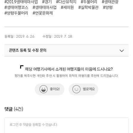
#2019생태테마사업
#경기
#다산유적지
#두물머리
#생태관광
#생태여행코스
#생태테마사업
#세미원
#실학박물관
#양평
#양평두물머리
#연꽃문화제
등록일 : 2019. 6. 26.
수정일 : 2019. 7. 18.
콘텐츠 등록 및 수정 문의
지역관광육성팀(생태녹색관광)
033-738-3637
해당 여행기사에서 소개된 여행지들이 마음에 드시나요?
평가를 해주시면 개인화 추천 시 활용하여 최적의 여행지를 추천해 드리겠습니다.
좋아요!
별로예요
댓글
(
4
건)