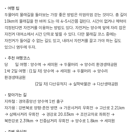
• 여행 팁
두물머리 물래길을 둘러보는 가장 좋은 방법은 쉬엄쉬엄 걷는 것이다. 총 길이
10km의 물래길을 한 바퀴 도는 데 4~5시간쯤 걸린다. 시간이 없거나 체력이
걱정된다면 자전거를 이용하는 방법도 있다. 자전거는 양수역 앞에 자리 잡은
자전거 대여소에서 시간 단위로 빌릴 수 있다. 다만 물래길 코스 중에는
자전거가 들어갈 수 없는 길도 있고, 내려서 자전거를 끌고 가야 하는 길도
있으니 염두에 두자.
• 추천 여행코스
당 일 여행 : 양수역 → 세미원 → 두물머리 → 양수리 환경생태공원
1박 2일 여행 : (1일 차) 양수역 → 세미원 → 두물머리 → 양수리
환경생태공원
(2일 차) 다산유적지 → 실학박물관 → 다산생태공원
• 찾아가는 길
지하철 : 경의중앙선 양수역 1번 출구
자가용 : 강변북로 양평·춘천 방면 → 가운사거리 우회전 → 고산로 2.21km
→ 삼패사거리 우회전 → 경강로 20.03km → 조안교차로 좌회전 →
북한강로 2.39km → 진중삼거리 우회전 → 양수로 1.8km → 세미원
• 주변 음식점