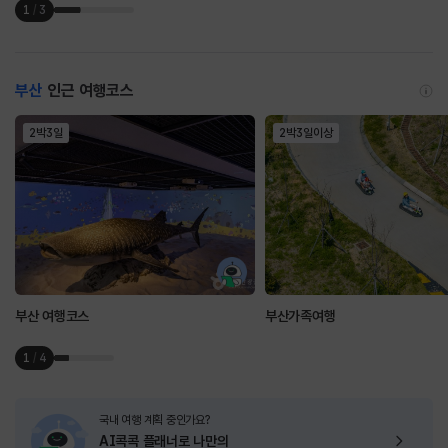
1
/
3
부산
인근 여행코스
2박3일
2박3일이상
부산 여행코스
부산가족여행
1
/
4
국내 여행 계획 중인가요?
AI콕콕 플래너로
나만의