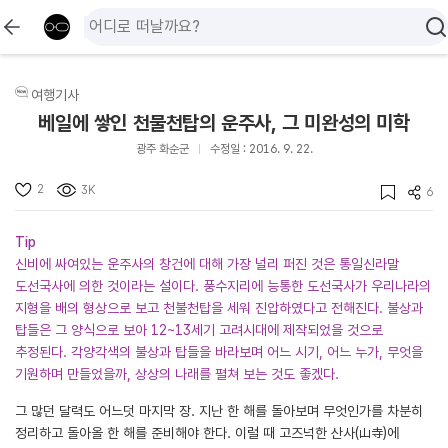
여행기사
베일에 쌓인 천불천탑의 운주사, 그 미완성의 미학
광주 화순군
수정일 : 2016. 9. 22.
2
3K
6
Tip
신비에 싸여있는 운주사의 창건에 대해 가장 널리 퍼진 것은 통일신라말
도선국사에 의한 것이라는 설이다. 풍수지리에 능통한 도선국사가 우리나라의
지형을 배의 형상으로 보고 천불천탑을 세워 진압하였다고 전해진다. 불상과
탑들은 그 양식으로 보아 12~13세기 고려시대에 제작되었을 것으로
추정된다. 각양각색의 불상과 탑들을 바라보며 어느 시기, 어느 누가, 무엇을
기원하며 만들었을까, 상상의 나래를 펼쳐 보는 것도 좋겠다.
그 많던 달력도 어느덧 마지막 장. 지난 한 해를 돌아보며 무엇인가를 차분히
정리하고 돌아올 한 해를 준비해야 한다. 이럴 때 고즈넉한 산사(山寺)에