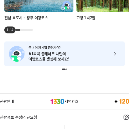
전남 목포시 ~ 광주 여행코스
고창 1박2일
1
/
4
국내 여행 계획 중인가요?
AI콕콕 플래너로
나만의
여행코스를 생성해 보세요!
관광안내
지역번호
관광정보 수정/신규요청