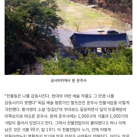
공사바위에서 본 운주사
“천불동은 나를 감동시킨다. 현대의 어떤 예술 작품도 그 만큼 나를
감동시키지 못했다" 독일 예술 평론가인 힐트만은 운주사 천불석탑을 이렇게
극찬했다. 황석영의 소설 ‘장길산’의 무대로도 등장하면서 일약 민중해방의
미륵성지로 떠오른 운주사. 원래 운주사에는 1,000구의 석불과 1,000기의
석탑이 들어서 있었다고 한다. 그래서 천불천탑이라 불려졌다고 하나 이제
남은 것은 석불 93구, 탑 19기. 이 천불천탑이 누가, 언제 어떻게
만들어졌는지 명확하지 않기에 많은 전설과 사연들이 전해진다. 아직도 많은