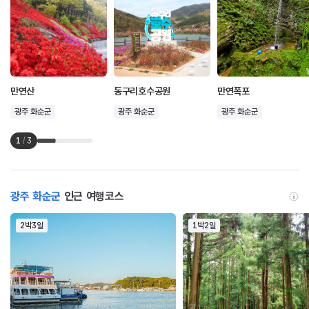
만연산
동구리호수공원
만연폭포
광주 화순군
광주 화순군
광주 화순군
1
/
3
광주 화순군
인근 여행코스
2박3일
1박2일