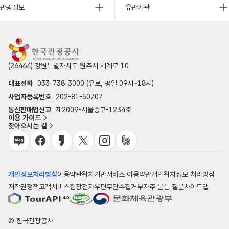
관광정보
유관기관
(26464) 강원특별자치도 원주시 세계로 10
대표전화
033-738-3000 (유료, 평일 09시~18시)
사업자등록번호
202-81-50707
통신판매업신고
제2009-서울중구-1234호
이용 가이드
찾아오시는 길
개인정보처리방침
이용약관
위치기반서비스 이용약관
개인위치정보 처리방침
저작권정책
고객서비스헌장
전자우편무단수집거부
자주 묻는 질문
사이트맵
© 한국관광공사