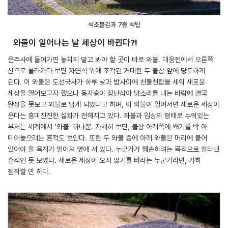
석조불감과 7층 석탑
와불이 일어나는 날 세상이 바뀐다?!
운주사에 들어가면 놓치지 말고 봐야 할 곳이 바로 와불. 대웅전에서 오른쪽
산으로 올라가다 보면 자연석 위에 조각된 거대한 두 불상 앞에 당도하게
된다. 이 와불은 도선국사가 하루 낮과 밤사이에 천불천탑을 세워 새로운
세상을 열어보고자 했으나 동자승이 장난삼아 닭소리를 내는 바람에 결국
완성을 못보고 와불로 남게 되었다고 하며, 이 와불이 일어서면 새로운 세상이
온다는 흥미진진한 설화가 전해지고 있다. 좌불과 입상의 형태로 누워있는
부처는 세계에서 '와불' 하나뿐. 자세히 보면, 불상 아래쪽에 쐐기를 박 아
떼어놓으려는 흔적도 보인다. 또한 두 와불 중에 아래 와불은 머리에 붙어
있어야 할 육계가 떨어져 옆에 서 있다. 누군가가 훼손하려는 목적으로 잘라낸
흔적인 듯 보였다. 새로운 세상이 오지 않기를 바라는 누군가라면, 가히
짐작할 만 하다.