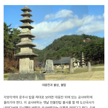
대웅전과 불상, 불탑
각양각색의 운주사 탑을 제대로 보려면 대웅전 뒤에 있는 공사바위에
올라가야 한다. 이 공사바위는 옛날 천불천탑 불사를 할 때 도선국사가
내려다보며 지시했던 바위라 공사바위라는 이름을 얻었다고 한다. 실로