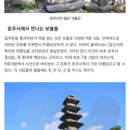
운주사의 많은 석불군
운주사에서 만나는 보물들
일주문을 통과하면서 객을 맞는 것은 보물로 지정된 9층 석탑. 전체적으로
세련된 조화를 이루면서 위풍당당하게 서 있다. 자세히 들여다보니 탑신석에
특이한 마름모꼴 교차문양과 꽃잎문양이 그려져 있다 이것이 바로 운주사
중심탑, 즉 돛대에 해당되는 곳이라고. 뒤에 바로 7층 석탑이 따르는데,
9층석탑에서 사선으로 바라보는 그 조화가 운주사에서 가장 아름답다고 할 수
있다. 각 석탑들의 몸돌에는 X, V ◇, // 등 무늬도 제각각.