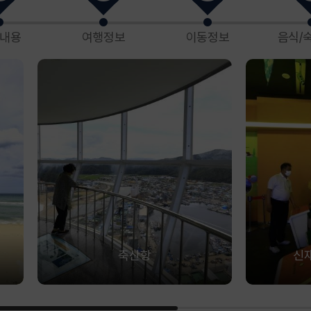
내용
여행정보
이동정보
음식/
축산항
신