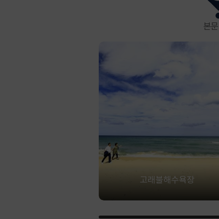
본문
고래불해수욕장