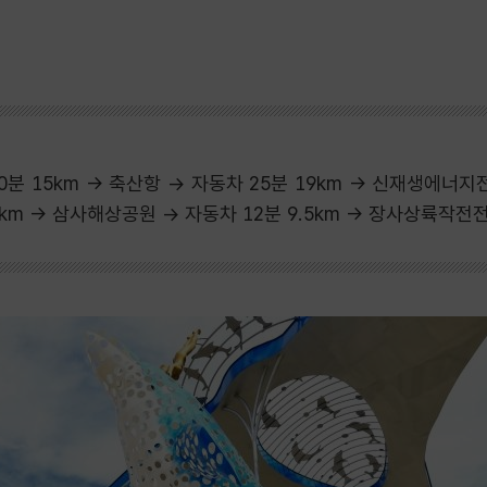
분 15km → 축산항 → 자동차 25분 19km → 신재생에너지
.5km → 삼사해상공원 → 자동차 12분 9.5km → 장사상륙작