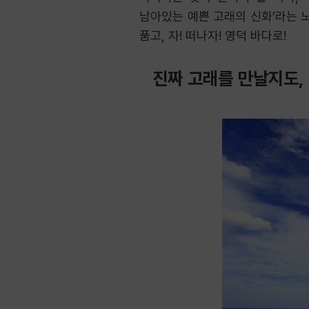
남아있는 예쁜 고래의 신화’라는 
품고, 자! 떠나자! 영덕 바다로!
진짜 고래를 만날지도