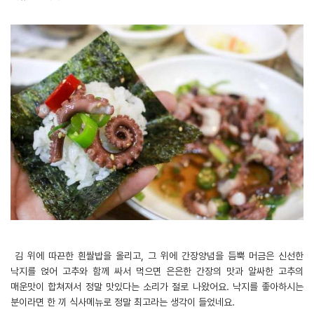
김 위에 따끈한 흰쌀밥을 올리고, 그 위에 간장양념을 듬뿍 머금은 신선한
낙지를 얹어 고추와 함께 싸서 먹으면 은은한 간장의 맛과 알싸한 고추의
매운맛이 합쳐져서 정말 맛있다는 소리가 절로 나왔어요. 낙지를 좋아하시는
분이라면 한 끼 식사메뉴로 정말 최고라는 생각이 들었네요.