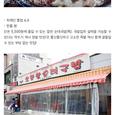
- 취재단 별점 4.6
- 한줄 평
단돈 5,500원에 즐길 수 있는 알찬 순대국밥(특). 국밥집의 실력을 가늠할 수
있다는 깍두기 역시 정말 맛있다! 쫄깃쫄깃하고 고소한 족발 역시 함께 곁들일
수 있는 부담 없는 맛집!