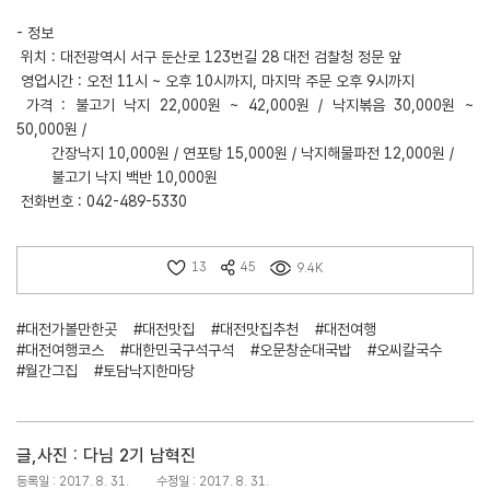
- 정보
위치 : 대전광역시 서구 둔산로 123번길 28 대전 검찰청 정문 앞
영업시간 : 오전 11시 ~ 오후 10시까지, 마지막 주문 오후 9시까지
가격 : 불고기 낙지 22,000원 ~ 42,000원 / 낙지볶음 30,000원 ~
50,000원 /
간장낙지 10,000원 / 연포탕 15,000원 / 낙지해물파전 12,000원 /
불고기 낙지 백반 10,000원
전화번호 : 042-489-5330
13
45
9.4K
#대전가볼만한곳
#대전맛집
#대전맛집추천
#대전여행
#대전여행코스
#대한민국구석구석
#오문창순대국밥
#오씨칼국수
#월간그집
#토담낙지한마당
글,사진 : 다님 2기 남혁진
등록일 : 2017. 8. 31.
수정일 : 2017. 8. 31.