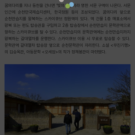
꿈의다리를 지나 동천을 건너면 ‘빛의서문’이라 명한 서문 구역이 나온다. 서문
인근에 순천만국제습지센터, 한국정원 등이 조성되었다. 꿈의다리 앞으로
순천만습지를 왕복하는 스카이큐브 정원역이 있다. 역 건물 1층 매표소에서
왕복 또는 편도 탑승권을 구입하고 2층 탑승장에서 순천만습지 문학관역으로
향하는 스카이큐브를 탈 수 있다. 순천만습지의 문학관역에는 순천만습지까지
왕복하는 갈대열차를 운행한다. 스카이큐브 이용 시 무료로 탑승할 수 있다.
문학관역 갈대열차 탑승장 옆으로 순천문학관이 자리한다. 소설 <무진기행>
의 김승옥관, 아동문학 <오세암>의 작가 정채봉관이 마련됐다.