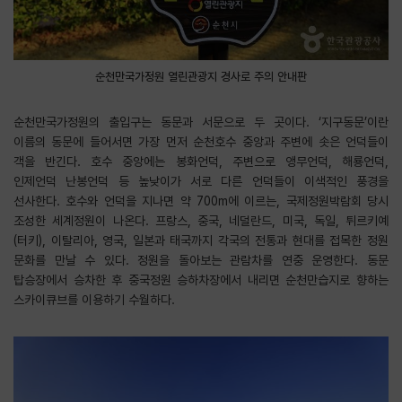
순천만국가정원 열린관광지 경사로 주의 안내판
순천만국가정원의 출입구는 동문과 서문으로 두 곳이다. ‘지구동문’이란
이름의 동문에 들어서면 가장 먼저 순천호수 중앙과 주변에 솟은 언덕들이
객을 반긴다. 호수 중앙에는 봉화언덕, 주변으로 앵무언덕, 해룡언덕,
인제언덕 난봉언덕 등 높낮이가 서로 다른 언덕들이 이색적인 풍경을
선사한다. 호수와 언덕을 지나면 약 700m에 이르는, 국제정원박람회 당시
조성한 세계정원이 나온다. 프랑스, 중국, 네덜란드, 미국, 독일, 튀르키예
(터키), 이탈리아, 영국, 일본과 태국까지 각국의 전통과 현대를 접목한 정원
문화를 만날 수 있다. 정원을 돌아보는 관람차를 연중 운영한다. 동문
탑승장에서 승차한 후 중국정원 승하차장에서 내리면 순천만습지로 향하는
스카이큐브를 이용하기 수월하다.