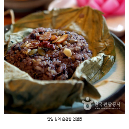
연잎 향이 은은한 연잎밥