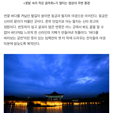
<꽃밭 속의 작은 음악회>가 열리는 첨성대 주변 풍경
연꽃 바다를 거닐던 발길이 밤이면 동궁과 월지의 야경으로 이어진다. 동궁은
신라의 왕자가 머물던 곳이다. 흔히 안압지로 아는 월지는 신라 최고의
정원이다. 반듯하지 않고 굴곡이 많은 연못은 어느 곳에서 봐도 끝을 알 수
없어 바다처럼 느끼게 한 신라인의 지혜가 만들어낸 작품이다. ‘바다를
바라보는 궁전’이란 뜻이 있는 임해전의 옛 터 위에 드리우는 전각들의 야경
덕분에 밤늦도록 북적인다.