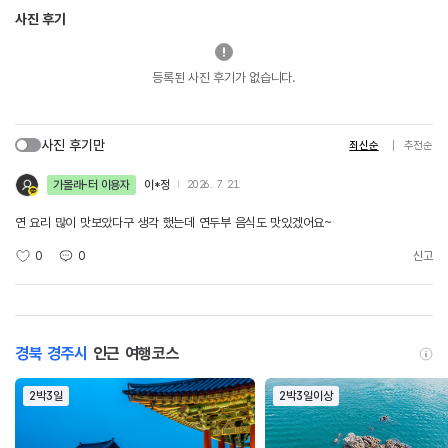
사진 후기
등록된 사진 후기가 없습니다.
사진 후기만
최신순
추천순
가볼래-터 이용자
이*정
2026. 7. 21.
연 요리 많이 맛보았다구 생각 했는데 연두부 음식도 맛있겠어요~
0
0
신고
경북 경주시
인근 여행코스
2박3일
2박3일이상