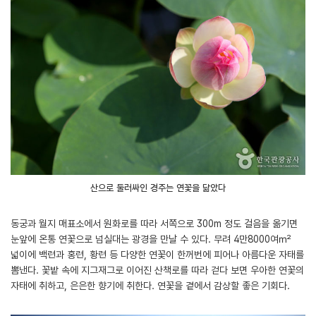
산으로 둘러싸인 경주는 연꽃을 닮았다
동궁과 월지 매표소에서 원화로를 따라 서쪽으로 300m 정도 걸음을 옮기면
눈앞에 온통 연꽃으로 넘실대는 광경을 만날 수 있다. 무려 4만8000여㎡
넓이에 백련과 홍련, 황련 등 다양한 연꽃이 한꺼번에 피어나 아름다운 자태를
뽐낸다. 꽃밭 속에 지그재그로 이어진 산책로를 따라 걷다 보면 우아한 연꽃의
자태에 취하고, 은은한 향기에 취한다. 연꽃을 곁에서 감상할 좋은 기회다.