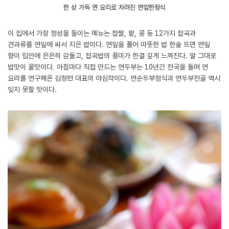
한 상 가득 연 요리로 차려진 연잎한정식
이 집에서 가장 정성을 들이는 메뉴는 찹쌀, 팥, 콩 등 12가지 잡곡과
견과류를 연잎에 싸서 지은 밥이다. 연잎을 풀어 따뜻한 밥 한술 뜨면 연잎
향이 입안에 은은히 감돌고, 잡곡밥의 풍미가 한결 깊게 느껴진다. 말 그대로
밥맛이 꿀맛이다. 아침마다 직접 만드는 연두부는 10년간 전국을 돌며 연
요리를 연구해온 김정련 대표의 야심작이다. 연순두부정식과 연두부전골 역시
잊지 못할 맛이다.