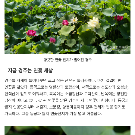
향긋한 연꽃 잔치가 벌어진 경주
지금 경주는 연꽃 세상
경주를 자세히 들여다보면 크고 작은 산으로 둘러싸였다. 마치 겹겹이 핀
연꽃을 닮았다. 동쪽으로는 명활산과 토함산이, 서쪽으로는 선도산과 오봉산,
단석산이 앞뒤로 에워싸고, 북쪽에는 소금강산과 도덕산이, 남쪽에는 장엄한
남산이 버티고 섰다. 갓 핀 연꽃을 닮은 경주에 지금 연꽃이 한창이다. 동궁과
월지 연꽃단지부터 서출지, 보문정, 양동마을까지 경주 전체가 연꽃 향기로
가득하다. 그중 동궁과 월지 연꽃단지가 가장 넓고 아름답다.