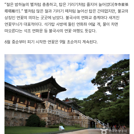
“절은 밤하늘의 별처럼 총총하고, 탑은 기러기처럼 줄지어 늘어섰다(寺寺星張
塔塔雁行).” 별처럼 많은 절과 기러기 떼처럼 늘어선 탑은 간데없지만, 불교의
상징인 연꽃의 의미는 곳곳에 남았다. 불국사의 연화교 층계마다 새겨진
연꽃무늬가 대표적이다. 석가탑 사방에 둘린 연화좌 여덟 개, 물이 차면
떠오른다는 석조 연화문 등 불국사의 연꽃 여행도 뜻깊다.
6월 중순부터 피기 시작한 연꽃은 9월 초순까지 계속된다.