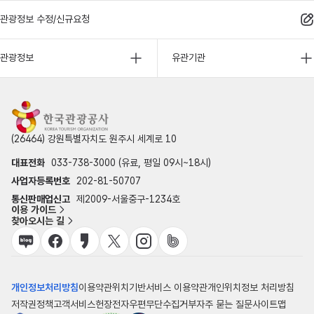
관광정보 수정/신규요청
관광정보
유관기관
(26464) 강원특별자치도 원주시 세계로 10
대표전화
033-738-3000 (유료, 평일 09시~18시)
사업자등록번호
202-81-50707
통신판매업신고
제2009-서울중구-1234호
이용 가이드
찾아오시는 길
개인정보처리방침
이용약관
위치기반서비스 이용약관
개인위치정보 처리방침
저작권정책
고객서비스헌장
전자우편무단수집거부
자주 묻는 질문
사이트맵