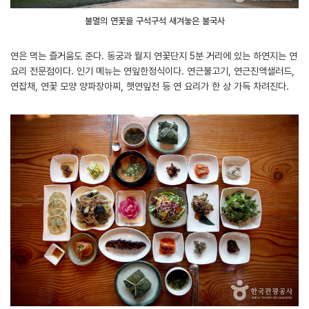
불멸의 연꽃을 구석구석 새겨놓은 불국사
연은 먹는 즐거움도 준다. 동궁과 월지 연꽃단지 5분 거리에 있는 하연지는 연
요리 전문점이다. 인기 메뉴는 연잎한정식이다. 연근불고기, 연근진액샐러드,
연잡채, 연꽃 모양 양파장아찌, 햇연잎전 등 연 요리가 한 상 가득 차려진다.