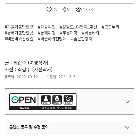
38
84
17.3K
#가을가볼만한곳
#가을여행
#강원도_여행지_추천
#공공누리
#동해가볼만한곳
#동해여행
#무릉계곡
#베틀바위
#베틀바위산성길
#베틀바위전망대
#숨은관광지
글 : 최갑수 (여행작가)
사진 : 최갑수 (사진작가)
등록일 : 2020. 10. 12.
수정일 : 2021. 6. 7.
콘텐츠 등록 및 수정 문의