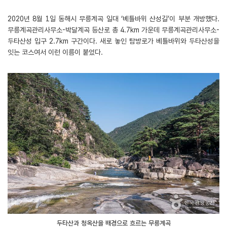
2020년 8월 1일 동해시 무릉계곡 일대 ‘베틀바위 산성길’이 부분 개방했다.
무릉계곡관리사무소-박달계곡 등산로 총 4.7km 가운데 무릉계곡관리사무소-
두타산성 입구 2.7km 구간이다. 새로 놓인 탐방로가 베틀바위와 두타산성을
잇는 코스여서 이런 이름이 붙었다.
두타산과 청옥산을 배경으로 흐르는 무릉계곡