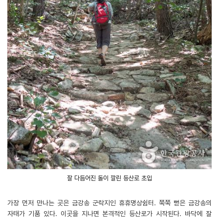
잘 다듬어진 돌이 깔린 등산로 초입
가장 먼저 만나는 곳은 금강송 군락지인 휴휴명상쉼터. 쭉쭉 뻗은 금강송의
자태가 기품 있다. 이곳을 지나면 본격적인 등산로가 시작된다. 바닥에 잘