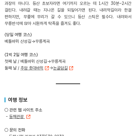
과장이 아니다. 등산 초보자라면 여기까지 오르는 데 1시간 30분~2시간
걸린다. 내려갈 때는 지나온 길을 되짚어가면 된다. 내리막길이라 한결
편하지만, 무릎에 무리가 갈 수 있으니 등산 스틱은 필수다. 내려와서
무릉반석에 앉아 시원하게 탁족을 즐겨도 좋다.
〈당일 여행 코스〉
베틀바위 산성길→무릉계곡
〈1박 2일 여행 코스〉
첫째 날 / 베틀바위 산성길→무릉계곡
둘째 날 /
추암 촛대바위
→
논골담길
여행 정보
○ 관련 웹 사이트 주소
-
동해관광
○ 문의 전화