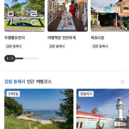
무릉별유천지
여행책방 잔잔하게
묵호시장
강원 동해시
강원 동해시
강원 동해시
1
/
3
강원 동해시
인근 여행코스
1박2일
당일치기