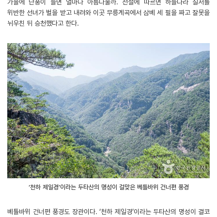
가을에 단풍이 들면 얼마나 아름다울까. 전설에 따르면 하늘나라 질서를
위반한 선녀가 벌을 받고 내려와 이곳 무릉계곡에서 삼베 세 필을 짜고 잘못을
뉘우친 뒤 승천했다고 한다.
‘천하 제일경’이라는 두타산의 명성이 걸맞은 베틀바위 건너편 풍경
베틀바위 건너편 풍경도 장관이다. ‘천하 제일경’이라는 두타산의 명성이 결코