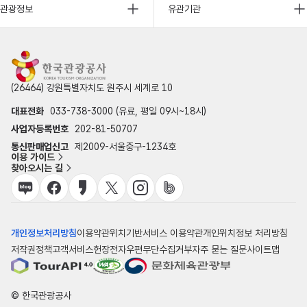
관광정보
유관기관
(26464) 강원특별자치도 원주시 세계로 10
대표전화
033-738-3000 (유료, 평일 09시~18시)
사업자등록번호
202-81-50707
통신판매업신고
제2009-서울중구-1234호
이용 가이드
찾아오시는 길
개인정보처리방침
이용약관
위치기반서비스 이용약관
개인위치정보 처리방침
저작권정책
고객서비스헌장
전자우편무단수집거부
자주 묻는 질문
사이트맵
© 한국관광공사