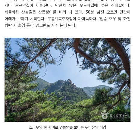
지나 오르막길이 이어진다. 만만치 않은 오르막길에 옆은 산비탈이다.
베틀바위 산성길은 산등성이를 따라 나 있다. 30분 남짓 오르면 간간이
아래가 보이기 시작한다. 무릉계곡주차장이 까마득하다. ‘집중 호우 및 하천
범람 시 출입 통제’ 경고판도 자주 눈에 띈다.
소나무와 숲 사이로 언뜻언뜻 보이는 두타산의 비경