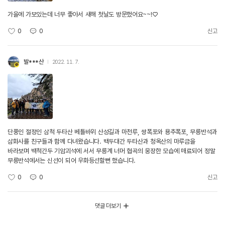
가을에 가보았는데 너무 좋아서 새해 첫날도 방문했어요~~!♡
0
0
신고
발***산
2022. 11. 7.
단풍인 절정인 삼척 두타산 베틀바위 산성길과 마천루, 쌍폭포와 용추폭포, 무릉반석과
삼화사를 친구들과 함께 다녀왔습니다. 백두대간 두타산과 청옥산의 마루금을
바라보며 백척간두 기암괴석에 서서 무릉계 너머 협곡의 웅장한 모습에 매료되어 정말
무릉반석에서는 신선이 되어 우화등선할뻔 했습니다.
0
0
신고
댓글 더보기