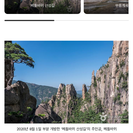
베틀바위 산성길
무릉계곡
2020년 8월 1일 부분 개방한 ‘베틀바위 산성길’의 주인공, 베틀바위