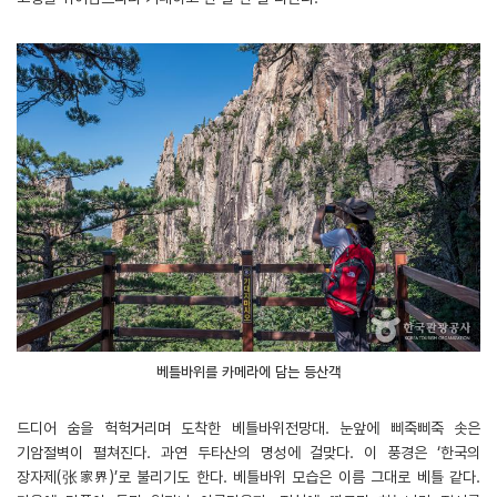
베틀바위를 카메라에 담는 등산객
드디어 숨을 헉헉거리며 도착한 베틀바위전망대. 눈앞에 삐죽삐죽 솟은
기암절벽이 펼쳐진다. 과연 두타산의 명성에 걸맞다. 이 풍경은 ‘한국의
장자제(张家界)’로 불리기도 한다. 베틀바위 모습은 이름 그대로 베틀 같다.