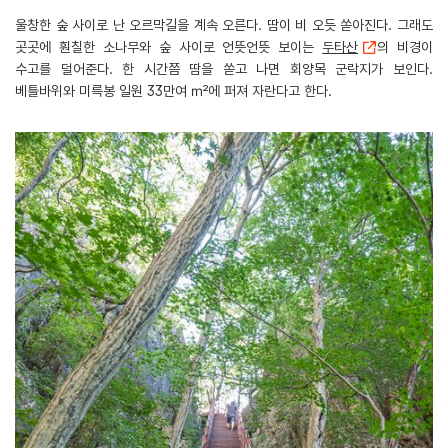
울창한 숲 사이로 난 오르막길을 계속 오른다. 땀이 비 오듯 쏟아진다. 그래도
곳곳에 훤칠한 소나무와 숲 사이로 언뜻언뜻 보이는
두타산
의 비경이
수고를 덜어준다. 한 시간쯤 땀을 쏟고 나면 회양목 군락지가 보인다.
베틀바위와 미륵봉 일원 33만여 ㎡에 퍼져 자란다고 한다.