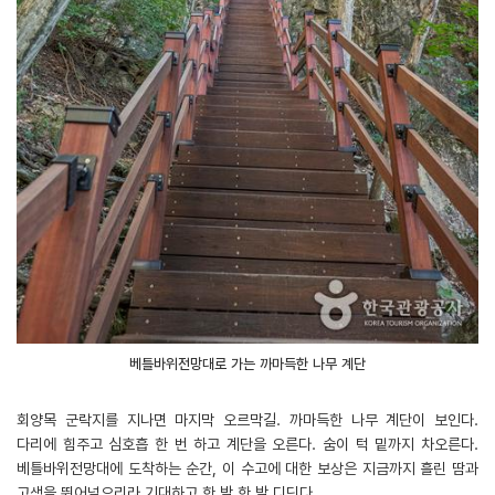
베틀바위전망대로 가는 까마득한 나무 계단
회양목 군락지를 지나면 마지막 오르막길. 까마득한 나무 계단이 보인다.
다리에 힘주고 심호흡 한 번 하고 계단을 오른다. 숨이 턱 밑까지 차오른다.
베틀바위전망대에 도착하는 순간, 이 수고에 대한 보상은 지금까지 흘린 땀과
고생을 뛰어넘으리라 기대하고 한 발 한 발 디딘다.