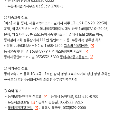
- 동해시청 관광과 033)530-2232
- 무릉계곡관리사무소 033)539-3700~1
○ 대중교통 정보
[버스] 서울-동해, 서울고속버스터미널에서 하루 13~19회(06:20~22:30)
운행, 약 3시간 5분 소요. 동서울종합터미널에서 하루 14회(07:10~20:05)
운행, 약 2시간 50분 소요.동해시종합버스터미널에서 도보 280m 이동,
동해감리교회 정류장에서 111번 일반버스 이용, 무릉계곡 정류장 하차.
* 문의 : 서울고속버스터미널 1688-4700
고속버스통합예매
동서울종합터미널 1688-5979
시외버스통합예매시스템
동해시종합버스터미널 033)532-3800
동해시대중교통정보
○ 자가운전 정보
동해고속도로 동해 IC→국도7호선 삼척 방향→효가사거리 정선 방향 우회전
→국도42호선→삼화삼거리 좌회전→무릉계곡주차장
○ 숙박 정보
-
동해보양온천컨벤션호텔
: 동해시 동해대로, 033)530-0700
-
뉴동해관광호텔
: 동해시 평릉길, 033)533-9215
-
동해현진관광호텔
: 동해시 동굴로, 033)539-2000