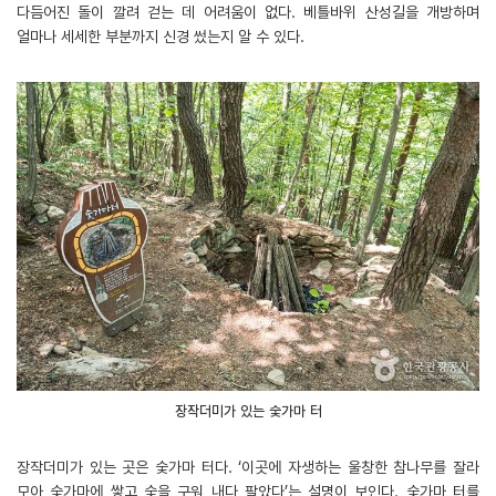
다듬어진 돌이 깔려 걷는 데 어려움이 없다. 베틀바위 산성길을 개방하며
얼마나 세세한 부분까지 신경 썼는지 알 수 있다.
장작더미가 있는 숯가마 터
장작더미가 있는 곳은 숯가마 터다. ‘이곳에 자생하는 울창한 참나무를 잘라
모아 숯가마에 쌓고 숯을 구워 내다 팔았다’는 설명이 보인다. 숯가마 터를