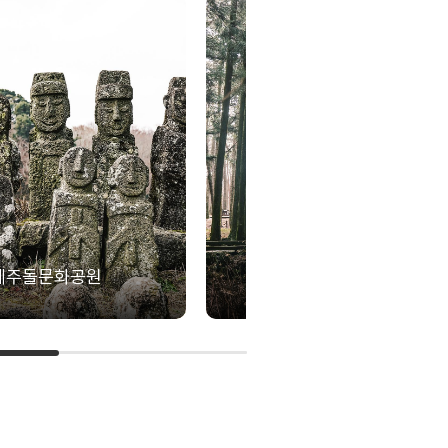
제주돌문화공원
제주절물자연휴양림