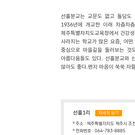
선흘분교는 교문도 없고 돌담도 
1936년에 개교한 이래 차츰차츰
제주특별자치도교육청에서 건강생태
사라지는 학교가 많은 요즘, 어떤
중심으로 마을길을 둘러보는 것도
아름다움들도 있다. 선흘분교와 선
않아도 좋다.왠지 마음이 쑥쑥 자
선흘1리
자세히 보기
º 주소 : 제주특별자치도 제주시 조
º 전화번호 : 064-783-8885