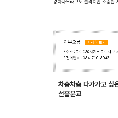
왕따나무라고도 불리지만 소중한 사
아부오름
자세히 보기
º 주소 : 제주특별자치도 제주시 구좌
º 전화번호 : 064-710-6043
차츰차츰 다가가고 싶
선흘분교