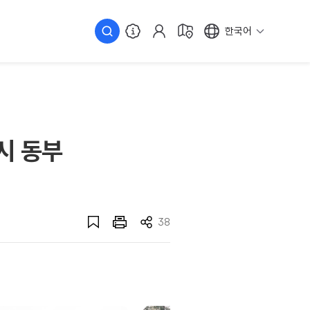
한국어
시 동부
38