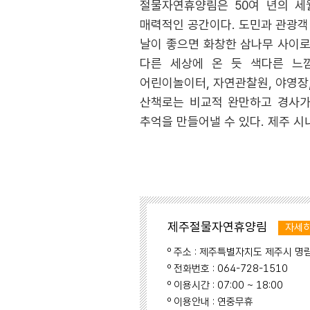
절물자연휴양림은 50여 년의 세
매력적인 공간이다. 도민과 관광객
날이 좋으면 화창한 삼나무 사이로
다른 세상에 온 듯 색다른 느낌
어린이놀이터, 자연관찰원, 야영장,
산책로는 비교적 완만하고 경사가
추억을 만들어낼 수 있다. 제주 시
제주절물자연휴양림
자세히
º 주소 : 제주특별자치도 제주시 명림
º 전화번호 : 064-728-1510
º 이용시간 : 07:00 ~ 18:00
º 이용안내 : 연중무휴