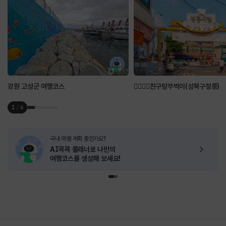
강원 고성군 여행코스
👩‍❤️‍💋‍👩친구랑뚜벅이(성북구정릉)
1
/
4
국내 여행 계획 중인가요?
AI콕콕 플래너로
나만의
여행코스를 생성해 보세요!