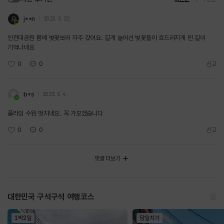
j**n
2023. 5. 22.
인천대공원 봄에 벚꽃보러 자주 갔어요. 길게 늘어선 벚꽃들이 흐드러지게 핀 길이
기억나네요
0
0
신고
b*s
2023. 5. 4.
플라잉 수원 멋지네요. 꼭 가보겠습니다
0
0
신고
댓글 더보기
대한민국 구석구석 여행코스
1박2일
당일치기