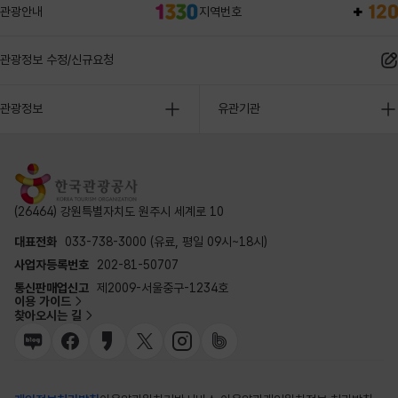
관광안내
지역번호
관광정보 수정/신규요청
관광정보
유관기관
(26464) 강원특별자치도 원주시 세계로 10
대표전화
033-738-3000 (유료, 평일 09시~18시)
사업자등록번호
202-81-50707
통신판매업신고
제2009-서울중구-1234호
이용 가이드
찾아오시는 길