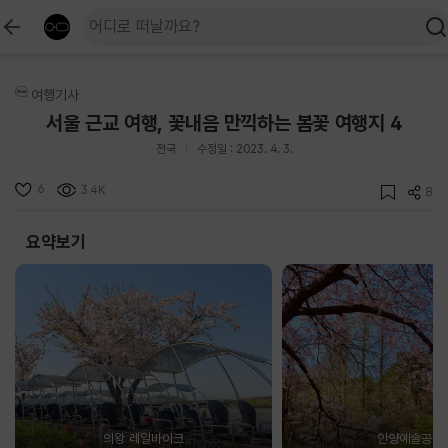
여행기사
서울 근교 여행, 꽃내음 만끽하는 봄꽃 여행지 4
전국
수정일 : 2023. 4. 3.
6
3.4K
8
요약보기
의왕 레일바이크
안양예술공원