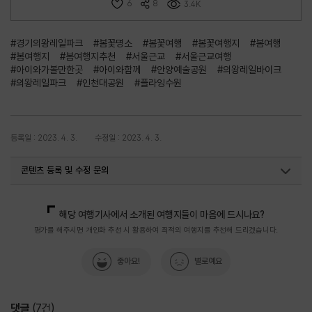
6
8
3.4K
#경기의왕레일파크
#봄꽃명소
#봄꽃여행
#봄꽃여행지
#봄여행
#봄여행지
#봄여행지추천
#서울근교
#서울근교여행
#아이와가볼만한곳
#아이와함께
#안양예술공원
#의왕레일바이크
#의왕레일파크
#인천대공원
#플라잉수원
등록일 : 2023. 4. 3.
수정일 : 2023. 4. 3.
콘텐츠 등록 및 수정 문의
국내디지털마케팅팀
033-371-2867
해당 여행기사에서 소개된 여행지들이 마음에 드시나요?
평가를 해주시면 개인화 추천 시 활용하여 최적의 여행지를 추천해 드리겠습니다.
좋아요!
별로예요
댓글
(
7
건)