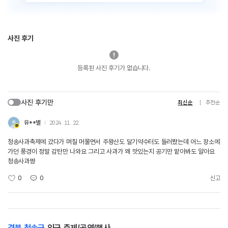
사진 후기
등록된 사진 후기가 없습니다.
사진 후기만
최신순
추천순
유**별
2024. 11. 22.
청송사과축제에 갔다가 며칠 머물면서 주왕산도 달기약수터도 들러봤는데 어느 장소에
가던 풍경이 정말 감탄만 나와요 그리고 사과가 왜 맛있는지 공기만 맡아봐도 알아요
청송사과짱
0
0
신고
경북 청송군
인근 축제/공연/행사