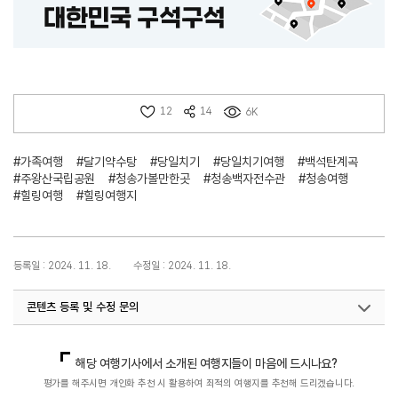
12
14
6K
#가족여행
#달기약수탕
#당일치기
#당일치기여행
#백석탄계곡
#주왕산국립공원
#청송가볼만한곳
#청송백자전수관
#청송여행
#힐링여행
#힐링여행지
등록일 : 2024. 11. 18.
수정일 : 2024. 11. 18.
콘텐츠 등록 및 수정 문의
국내디지털마케팅팀
033-371-2867
해당 여행기사에서 소개된 여행지들이 마음에 드시나요?
평가를 해주시면 개인화 추천 시 활용하여 최적의 여행지를 추천해 드리겠습니다.