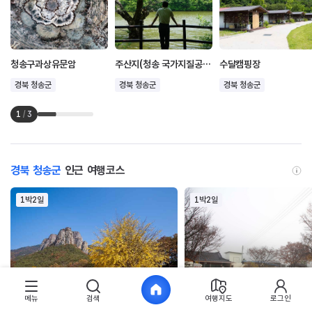
청송구과상유문암
주산지(청송 국가지질공원)
수달캠핑장
경북 청송군
경북 청송군
경북 청송군
1
/
3
경북 청송군
인근 여행코스
1박2일
1박2일
메뉴
검색
여행지도
로그인