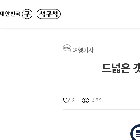
여행기사
드넓은 
3.9K
2