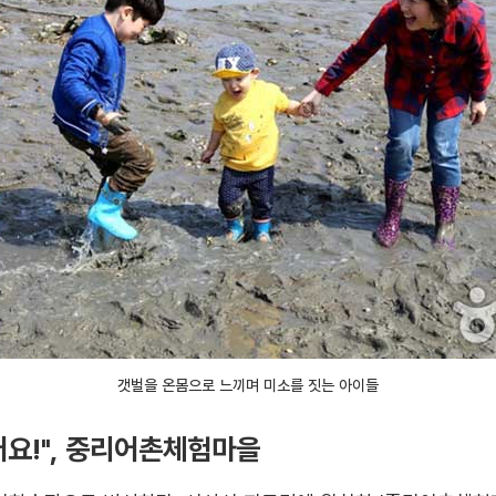
갯벌을 온몸으로 느끼며 미소를 짓는 아이들
어요!", 중리어촌체험마을