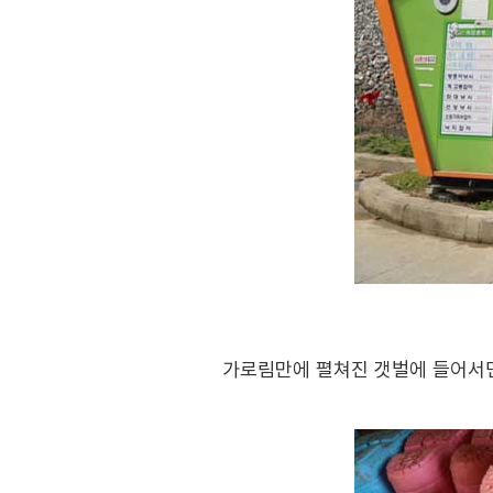
가로림만에 펼쳐진 갯벌에 들어서면