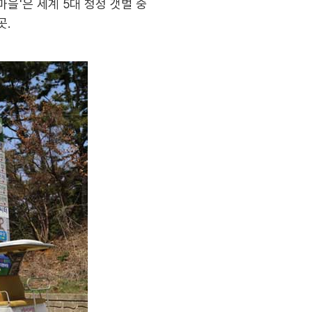
을'은 세계 5대 청정 갯벌 중
곳.