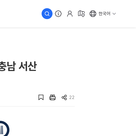
한국어
충남 서산
22