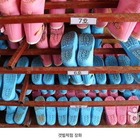
갯벌체험 장화