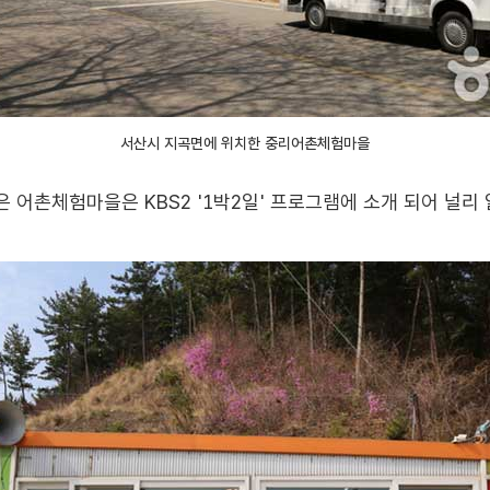
서산시 지곡면에 위치한 중리어촌체험마을
은 어촌체험마을은 KBS2 '1박2일' 프로그램에 소개 되어 널리