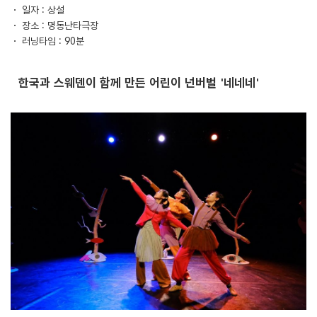
・ 일자 : 상설
・ 장소 : 명동난타극장
・ 러닝타임 : 90분
한국과 스웨덴이 함께 만든 어린이 넌버벌 '네네네'