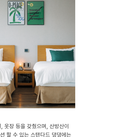
, 옷장 등을 갖췄으며, 산방산이
션 할 수 있는 스탠다드 댕댕에는