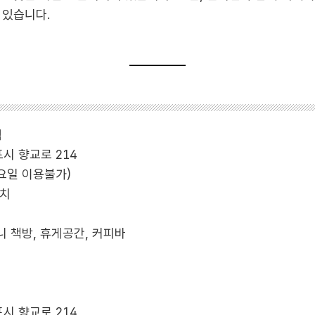
 있습니다.
점
시 향교로 214
(일요일 이용불가)
위치
니 책방, 휴게공간, 커피바
시 향교로 214